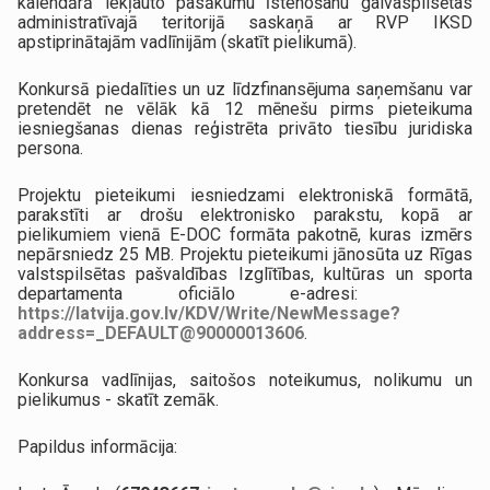
kalendārā iekļauto pasākumu īstenošanu galvaspilsētas
administratīvajā teritorijā saskaņā ar RVP IKSD
apstiprinātajām vadlīnijām (skatīt pielikumā).
Konkursā piedalīties un uz līdzfinansējuma saņemšanu var
pretendēt ne vēlāk kā 12 mēnešu pirms pieteikuma
iesniegšanas dienas reģistrēta privāto tiesību juridiska
persona.
Projektu pieteikumi iesniedzami elektroniskā formātā,
parakstīti ar drošu elektronisko parakstu, kopā ar
pielikumiem vienā E-DOC formāta pakotnē, kuras izmērs
nepārsniedz 25 MB. Projektu pieteikumi jānosūta uz Rīgas
valstspilsētas pašvaldības Izglītības, kultūras un sporta
departamenta oficiālo e-adresi:
https://latvija.gov.lv/KDV/Write/NewMessage?
address=_DEFAULT@90000013606
.
Konkursa vadlīnijas, saitošos noteikumus, nolikumu un
pielikumus - skatīt zemāk.
Papildus informācija: