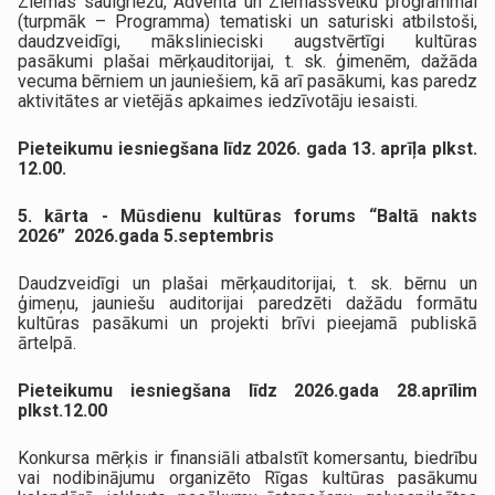
Ziemas saulgriežu, Adventa un Ziemassvētku programmai
(turpmāk – Programma) tematiski un saturiski atbilstoši,
daudzveidīgi, mākslinieciski augstvērtīgi kultūras
pasākumi plašai mērķauditorijai, t. sk. ģimenēm, dažāda
vecuma bērniem un jauniešiem, kā arī pasākumi, kas paredz
aktivitātes ar vietējās apkaimes iedzīvotāju iesaisti.
Pieteikumu iesniegšana līdz 2026. gada 13. aprīļa plkst.
12.00.
5. kārta - Mūsdienu kultūras forums “Baltā nakts
2026” 2026.gada 5.septembris
Daudzveidīgi un plašai mērķauditorijai, t. sk. bērnu un
ģimeņu, jauniešu auditorijai paredzēti dažādu formātu
kultūras pasākumi un projekti brīvi pieejamā publiskā
ārtelpā.
Pieteikumu iesniegšana līdz 2026.gada 28.aprīlim
plkst.12.00
Konkursa mērķis ir finansiāli atbalstīt komersantu, biedrību
vai nodibinājumu organizēto Rīgas kultūras pasākumu