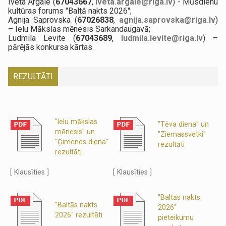
Iveta Ārgale (
67043667
,
iveta.argale@riga.lv
) - Mūsdienu
kultūras forums "Baltā nakts 2026";
Agnija Saprovska (
67026838
,
agnija.saprovska@riga.lv
)
– Ielu Mākslas mēnesis Sarkandaugavā;
Ludmila Levite (
67043689
,
ludmila.levite@riga.lv
) –
pārējās konkursa kārtas.
REZULTĀTI
"Ielu mākslas
"Tēva diena" un
mēnesis" un
"Ziemassvētki"
"Ģimenes diena"
rezultāti
rezultāti
[ Klausīties ]
[ Klausīties ]
"Baltās nakts
"Baltās nakts
2026"
2026" rezultāti
pieteikumu