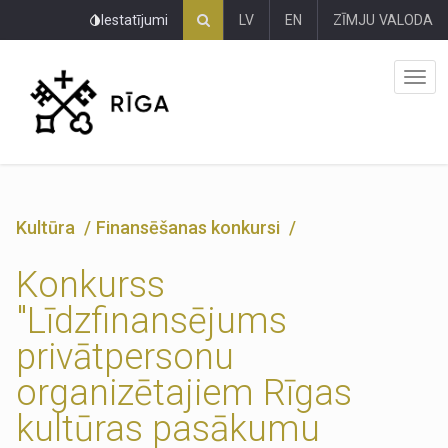
Pāriet
Iestatījumi
LV
EN
ZĪMJU VALODA
uz
lapas
saturu
Kultūra
Finansēšanas konkursi
Konkurss
"Līdzfinansējums
privātpersonu
organizētajiem Rīgas
kultūras pasākumu