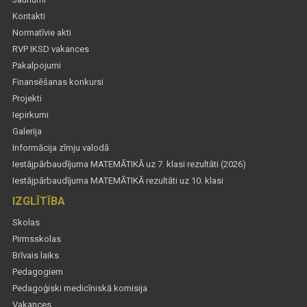
Kontakti
Normatīvie akti
RVP IKSD vakances
Pakalpojumi
Finansēšanas konkursi
Projekti
Iepirkumi
Galerija
Informācija zīmju valodā
Iestājpārbaudījuma MATEMĀTIKĀ uz 7. klasi rezultāti (2026)
Iestājpārbaudījuma MATEMĀTIKĀ rezultāti uz 10. klasi
IZGLĪTĪBA
Skolas
Pirmsskolas
Brīvais laiks
Pedagogiem
Pedagoģiski medicīniskā komisija
Vakances