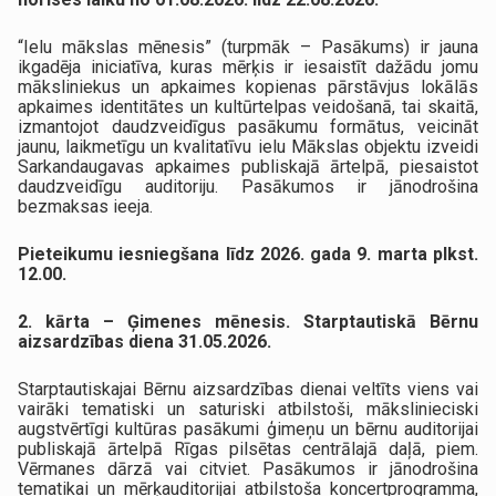
“Ielu mākslas mēnesis” (turpmāk – Pasākums) ir jauna
ikgadēja iniciatīva, kuras mērķis ir iesaistīt dažādu jomu
māksliniekus un apkaimes kopienas pārstāvjus lokālās
apkaimes identitātes un kultūrtelpas veidošanā, tai skaitā,
izmantojot daudzveidīgus pasākumu formātus, veicināt
jaunu, laikmetīgu un kvalitatīvu ielu Mākslas objektu izveidi
Sarkandaugavas apkaimes publiskajā ārtelpā, piesaistot
daudzveidīgu auditoriju. Pasākumos ir jānodrošina
bezmaksas ieeja.
Pieteikumu iesniegšana līdz 2026. gada 9. marta plkst.
12.00.
2. kārta – Ģimenes mēnesis. Starptautiskā Bērnu
aizsardzības diena 31.05.2026.
Starptautiskajai Bērnu aizsardzības dienai veltīts viens vai
vairāki tematiski un saturiski atbilstoši, mākslinieciski
augstvērtīgi kultūras pasākumi ģimeņu un bērnu auditorijai
publiskajā ārtelpā Rīgas pilsētas centrālajā daļā, piem.
Vērmanes dārzā vai citviet. Pasākumos ir jānodrošina
tematikai un mērķauditorijai atbilstoša koncertprogramma,