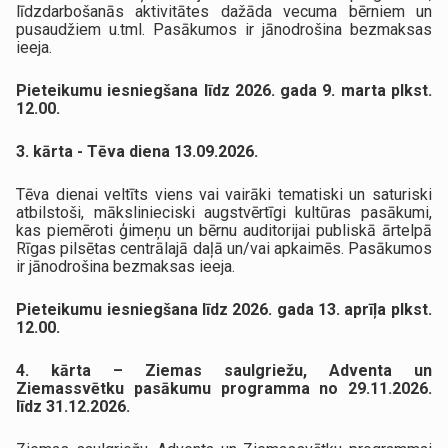
līdzdarbošanās aktivitātes dažāda vecuma bērniem un
pusaudžiem u.tml. Pasākumos ir jānodrošina bezmaksas
ieeja.
Pieteikumu iesniegšana līdz 2026. gada 9. marta plkst.
12.00.
3. kārta - Tēva diena 13.09.2026.
Tēva dienai veltīts viens vai vairāki tematiski un saturiski
atbilstoši, mākslinieciski augstvērtīgi kultūras pasākumi,
kas piemēroti ģimeņu un bērnu auditorijai publiskā ārtelpā
Rīgas pilsētas centrālajā daļā un/vai apkaimēs. Pasākumos
ir jānodrošina bezmaksas ieeja.
Pieteikumu iesniegšana līdz 2026. gada 13. aprīļa plkst.
12.00.
4. kārta – Ziemas saulgriežu, Adventa un
Ziemassvētku pasākumu programma no 29.11.2026.
līdz 31.12.2026.