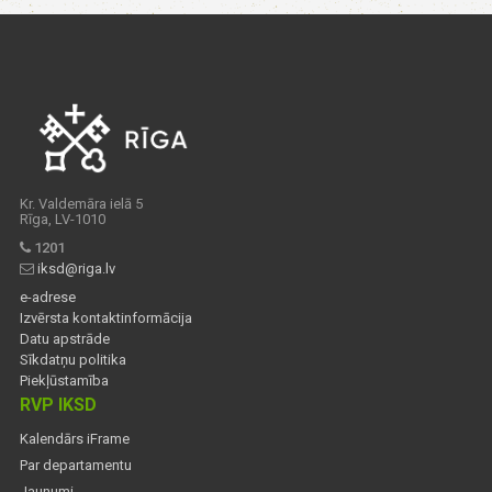
Kr. Valdemāra ielā 5
Rīga, LV-1010
1201
iksd@riga.lv
e-adrese
Izvērsta kontaktinformācija
Datu apstrāde
Sīkdatņu politika
Piekļūstamība
RVP IKSD
Kalendārs iFrame
Par departamentu
Jaunumi