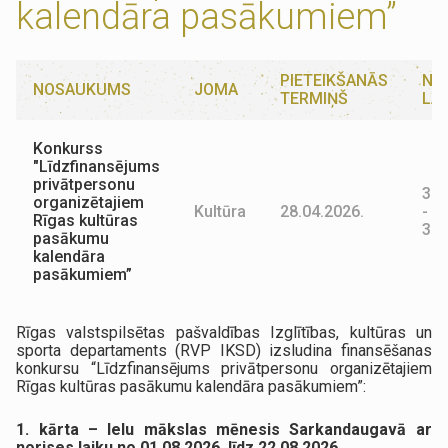
kalendāra pasākumiem”
PIETEIKŠANĀS
NO
NOSAUKUMS
JOMA
TERMIŅŠ
LAI
Konkurss
"Līdzfinansējums
privātpersonu
31.
organizētajiem
Kultūra
28.04.2026.
-
Rīgas kultūras
31.
pasākumu
kalendāra
pasākumiem”
Rīgas valstspilsētas pašvaldības Izglītības, kultūras un
sporta departaments (RVP IKSD) izsludina finansēšanas
konkursu “Līdzfinansējums privātpersonu organizētajiem
Rīgas kultūras pasākumu kalendāra pasākumiem”:
1. kārta – Ielu mākslas mēnesis Sarkandaugavā ar
norises laiku no 01.08.2026. līdz 22.08.2026.