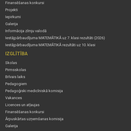
Finansēšanas konkursi
Projekti
Iepirkumi
Galerija
Informācija zīmju valodā
Iestājpārbaudījuma MATEMĀTIKĀ uz 7. klasi rezultāti (2026)
Iestājpārbaudījuma MATEMĀTIKĀ rezultāti uz 10. klasi
IZGLĪTĪBA
Skolas
Pirmsskolas
Brīvais laiks
Pedagogiem
Pedagoģiski medicīniskā komisija
Vakances
Licences un atļaujas
Finansēšanas konkursi
Ārpuskārtas uzņemšanas komisija
Galerija