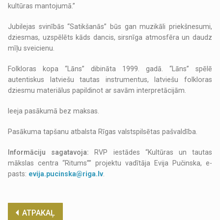
kultūras mantojumā.”
Jubilejas svinībās “Satikšanās” būs gan muzikāli priekšnesumi,
dziesmas, uzspēlēts kāds dancis, sirsnīga atmosfēra un daudz
mīļu sveicienu.
Folkloras kopa “Lāns” dibināta 1999. gadā. “Lāns” spēlē
autentiskus latviešu tautas instrumentus, latviešu folkloras
dziesmu materiālus papildinot ar savām interpretācijām.
Ieeja pasākumā bez maksas.
Pasākuma tapšanu atbalsta Rīgas valstspilsētas pašvaldība.
Informāciju sagatavoja:
RVP iestādes “Kultūras un tautas
mākslas centra “Ritums”” projektu vadītāja Evija Pučinska, e-
pasts:
evija.pucinska@riga.lv
.
ATPAKAĻ