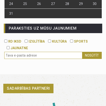
24
25
26
27
28
29
30
31
PARAKSTIES UZ MŪSU JAUNUMIEM
RD IKSD
IZGLĪTĪBA
KULTŪRA
SPORTS
JAUNATNE
NOSŪTĪT
SADARBĪBAS PARTNERI