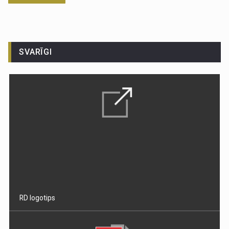
SVARĪGI
RD logotips