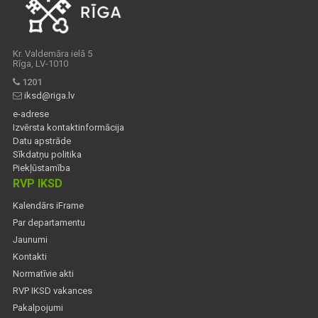
Kr. Valdemāra ielā 5
Rīga, LV-1010
1201
iksd@riga.lv
e-adrese
Izvērsta kontaktinformācija
Datu apstrāde
Sīkdatņu politika
Piekļūstamība
RVP IKSD
Kalendārs iFrame
Par departamentu
Jaunumi
Kontakti
Normatīvie akti
RVP IKSD vakances
Pakalpojumi