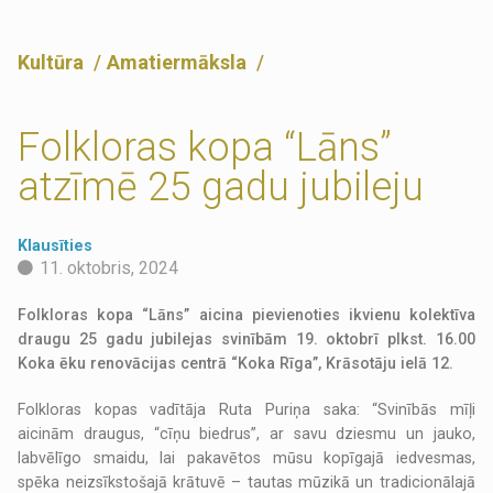
Kultūra
Amatiermāksla
Folkloras kopa “Lāns”
atzīmē 25 gadu jubileju
Klausīties
11. oktobris, 2024
Folkloras kopa “Lāns” aicina pievienoties ikvienu kolektīva
draugu 25 gadu jubilejas svinībām 19. oktobrī plkst. 16.00
Koka ēku renovācijas centrā “Koka Rīga”, Krāsotāju ielā 12.
Folkloras kopas vadītāja Ruta Puriņa saka: “Svinībās mīļi
aicinām draugus, “cīņu biedrus”, ar savu dziesmu un jauko,
labvēlīgo smaidu, lai pakavētos mūsu kopīgajā iedvesmas,
spēka neizsīkstošajā krātuvē – tautas mūzikā un tradicionālajā