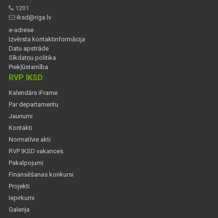
1201
iksd@riga.lv
e-adrese
Izvērsta kontaktinformācija
Datu apstrāde
Sīkdatņu politika
Piekļūstamība
RVP IKSD
Kalendārs iFrame
Par departamentu
Jaunumi
Kontakti
Normatīvie akti
RVP IKSD vakances
Pakalpojumi
Finansēšanas konkursi
Projekti
Iepirkumi
Galerija