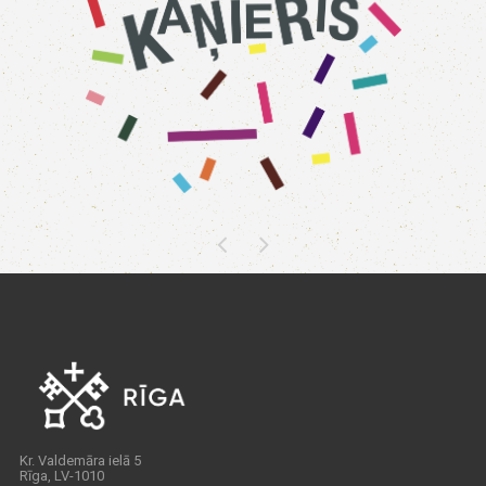
Kr. Valdemāra ielā 5
Rīga, LV-1010