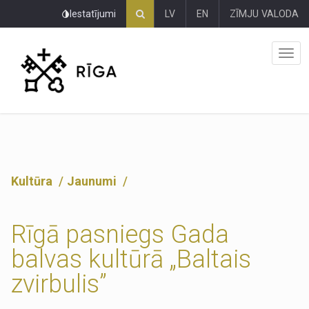
Pāriet
Iestatījumi
LV
EN
ZĪMJU VALODA
uz
lapas
saturu
Kultūra
Jaunumi
Rīgā pasniegs Gada
balvas kultūrā „Baltais
zvirbulis”