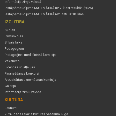
Informācija zīmju valodā
Iestājpārbaudījuma MATEMĀTIKĀ uz 7. klasi rezultāti (2026)
Iestājpārbaudījuma MATEMĀTIKĀ rezultāti uz 10. klasi
IZGLĪTĪBA
Skolas
Pirmsskolas
Brīvais laiks
Pedagogiem
Pedagoģiski medicīniskā komisija
Vakances
Licences un atļaujas
Finansēšanas konkursi
Ārpuskārtas uzņemšanas komisija
Galerija
Informācija zīmju valodā
KULTŪRA
Jaunumi
2026. gada lielākie kultūras pasākumi Rīgā