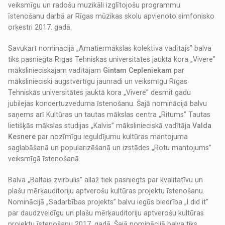
veiksmīgu un radošu muzikāli izglītojošu programmu
īstenošanu darbā ar Rīgas mūzikas skolu apvienoto simfonisko
orķestri 2017. gadā.
Savukārt nominācijā „Amatiermākslas kolektīva vadītājs” balva
tiks pasniegta Rīgas Tehniskās universitātes jauktā kora „Vivere”
mākslinieciskajam vadītājam
Gintam Cepleniekam
par
mākslinieciski augstvērtīgu jaunradi un veiksmīgu Rīgas
Tehniskās universitātes jauktā kora „Vivere” desmit gadu
jubilejas koncertuzveduma īstenošanu. Šajā nominācijā balvu
saņems arī Kultūras un tautas mākslas centra „Ritums” Tautas
lietišķās mākslas studijas „Kalvis” mākslinieciskā vadītāja
Valda
Kesnere
par nozīmīgu ieguldījumu kultūras mantojuma
saglabāšanā un popularizēšanā un izstādes „Rotu mantojums”
veiksmīgā īstenošanā.
Balva „Baltais zvirbulis” allaž tiek pasniegts par kvalitatīvu un
plašu mērķauditoriju aptverošu kultūras projektu īstenošanu.
Nominācijā „Sadarbības projekts” balvu iegūs biedrība „I did it”
par daudzveidīgu un plašu mērķauditoriju aptverošu kultūras
projektu īstenošanu 2017. gadā. Šajā nominācijā balva tiks