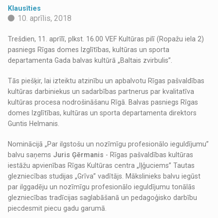
Klausīties
10. aprīlis, 2018
Trešdien, 11. aprīlī, plkst. 16.00 VEF Kultūras pilī (Ropažu iela 2)
pasniegs Rīgas domes Izglītības, kultūras un sporta
departamenta Gada balvas kultūrā „Baltais zvirbulis”.
Tās piešķir, lai izteiktu atzinību un apbalvotu Rīgas pašvaldības
kultūras darbiniekus un sadarbības partnerus par kvalitatīva
kultūras procesa nodrošināšanu Rīgā. Balvas pasniegs Rīgas
domes Izglītības, kultūras un sporta departamenta direktors
Guntis Helmanis.
Nominācijā „Par ilgstošu un nozīmīgu profesionālo ieguldījumu”
balvu saņems
Juris Ģērmanis
- Rīgas pašvaldības kultūras
iestāžu apvienības Rīgas Kultūras centra „Iļģuciems” Tautas
glezniecības studijas „Grīva” vadītājs. Mākslinieks balvu iegūst
par ilggadēju un nozīmīgu profesionālo ieguldījumu tonālās
glezniecības tradīcijas saglabāšanā un pedagoģisko darbību
piecdesmit piecu gadu garumā.