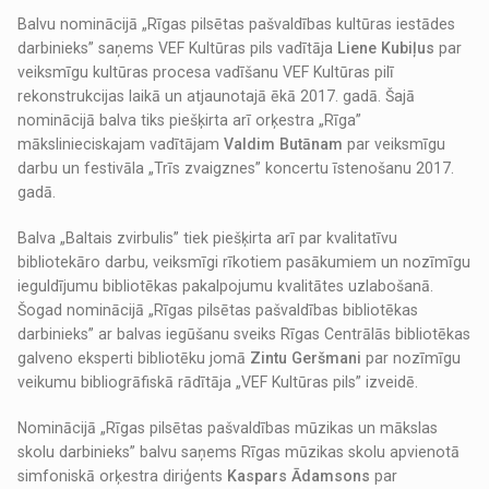
Balvu nominācijā „Rīgas pilsētas pašvaldības kultūras iestādes
darbinieks” saņems VEF Kultūras pils vadītāja
Liene Kubiļus
par
veiksmīgu kultūras procesa vadīšanu VEF Kultūras pilī
rekonstrukcijas laikā un atjaunotajā ēkā 2017. gadā. Šajā
nominācijā balva tiks piešķirta arī orķestra „Rīga”
mākslinieciskajam vadītājam
Valdim Butānam
par veiksmīgu
darbu un festivāla „Trīs zvaigznes” koncertu īstenošanu 2017.
gadā.
Balva „Baltais zvirbulis” tiek piešķirta arī par kvalitatīvu
bibliotekāro darbu, veiksmīgi rīkotiem pasākumiem un nozīmīgu
ieguldījumu bibliotēkas pakalpojumu kvalitātes uzlabošanā.
Šogad nominācijā „Rīgas pilsētas pašvaldības bibliotēkas
darbinieks” ar balvas iegūšanu sveiks Rīgas Centrālās bibliotēkas
galveno eksperti bibliotēku jomā
Zintu Geršmani
par nozīmīgu
veikumu bibliogrāfiskā rādītāja „VEF Kultūras pils” izveidē.
Nominācijā „Rīgas pilsētas pašvaldības mūzikas un mākslas
skolu darbinieks” balvu saņems Rīgas mūzikas skolu apvienotā
simfoniskā orķestra diriģents
Kaspars Ādamsons
par