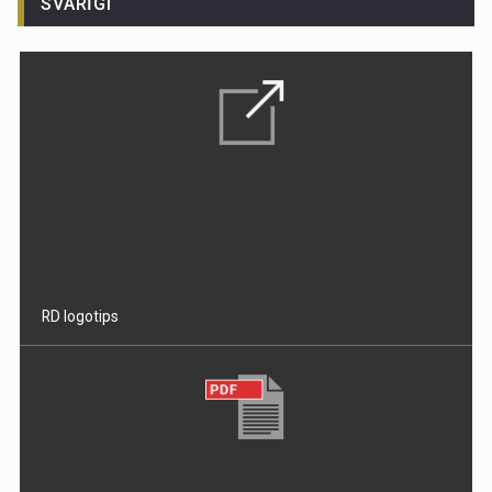
SVARĪGI
RD logotips