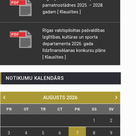
pamatnostādnes 2025. – 2028.
gadam
[ Klausīties ]
Rīgas valstspilsētas pašvaldības
Izglītības, kultūras un sporta
departamenta 2026. gada
līdzfinansēšanas konkursu plāns
[ Klausīties ]
NOTIKUMU KALENDĀRS
AUGUSTS
2026
PR
OT
TR
CT
PK
SS
SV
1
2
3
4
5
6
7
8
9