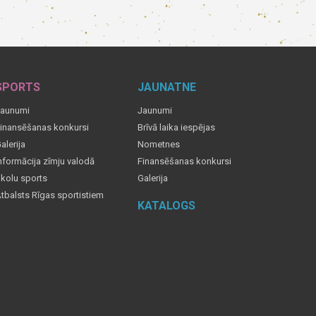
SPORTS
JAUNATNE
aunumi
Jaunumi
inansēšanas konkursi
Brīvā laika iespējas
alerija
Nometnes
nformācija zīmju valodā
Finansēšanas konkursi
kolu sports
Galerija
tbalsts Rīgas sportistiem
KATALOGS