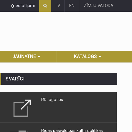
Iestatījumi
LV
EN
ZĪMJU VALODA
JAUNATNE
KATALOGS
SVARĪGI
RD logotips
Rīgas pašvaldības kultūrpolitikas