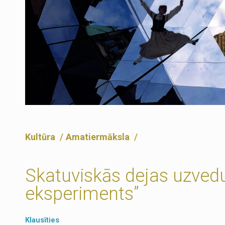
Kultūra
Amatiermāksla
Skatuviskās dejas uzved
eksperiments”
Klausīties