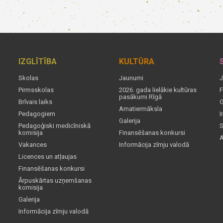
IZGLĪTĪBA
KULTŪRA
Skolas
Jaunumi
J
Pirmsskolas
2026. gada lielākie kultūras
F
pasākumi Rīgā
Brīvais laiks
G
Amatiermāksla
Pedagogiem
I
Galerija
Pedagoģiski medicīniskā
S
komisija
Finansēšanas konkursi
A
Vakances
Informācija zīmju valodā
Licences un atļaujas
Finansēšanas konkursi
Ārpuskārtas uzņemšanas
komisija
Galerija
Informācija zīmju valodā