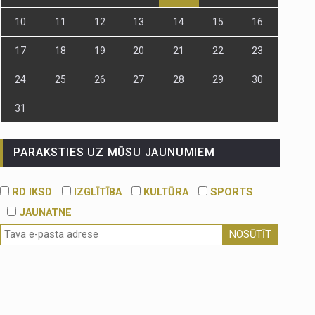
10
11
12
13
14
15
16
17
18
19
20
21
22
23
24
25
26
27
28
29
30
31
PARAKSTIES UZ MŪSU JAUNUMIEM
RD IKSD
IZGLĪTĪBA
KULTŪRA
SPORTS
JAUNATNE
NOSŪTĪT