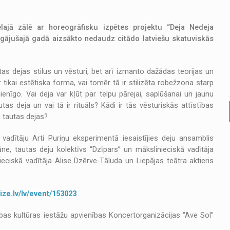
elajā zālē ar horeogrāfisku izpētes projektu “Deja Nedeja
gājušajā gadā aizsākto nedaudz citādo latviešu skatuviskās
as dejas stilus un vēsturi, bet arī izmanto dažādas teorijas un
 tikai estētiska forma, vai tomēr tā ir stilizēta robežzona starp
ienīgo. Vai deja var kļūt par telpu pārejai, saplūšanai un jaunu
tas deja un vai tā ir rituāls? Kādi ir tās vēsturiskās attīstības
s tautas dejas?
adītāju Arti Puriņu eksperimentā iesaistījies deju ansamblis
ne, tautas deju kolektīvs “Dzīpars” un mākslinieciskā vadītāja
eciskā vadītāja Alise Dzērve-Tāluda un Liepājas teātra aktieris
ize.lv/lv/event/153023
ības kultūras iestāžu apvienības Koncertorganizācijas “Ave Sol”