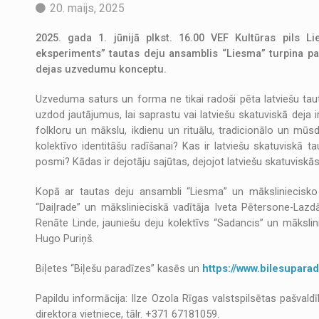
20. maijs, 2025
2025. gada 1. jūnijā plkst. 16.00 VEF Kultūras pils Li
eksperiments” tautas deju ansamblis “Liesma” turpina pa
dejas uzvedumu konceptu.
Uzveduma saturs un forma ne tikai radoši pēta latviešu taut
uzdod jautājumus, lai saprastu vai latviešu skatuviskā deja ir
folkloru un mākslu, ikdienu un rituālu, tradicionālo un mūsd
kolektīvo identitāšu radīšanai? Kas ir latviešu skatuviskā tau
posmi? Kādas ir dejotāju sajūtas, dejojot latviešu skatuviskā
Kopā ar tautas deju ansambli “Liesma” un māksliniecisko v
“Daiļrade” un mākslinieciskā vadītāja Iveta Pētersone-Lazdā
Renāte Linde, jauniešu deju kolektīvs “Sadancis” un mākslini
Hugo Puriņš.
Biļetes “Biļešu paradīzes” kasēs un
https://www.bilesuparad
Papildu informācija: Ilze Ozola Rīgas valstspilsētas pašvald
direktora vietniece, tālr. +371 67181059.