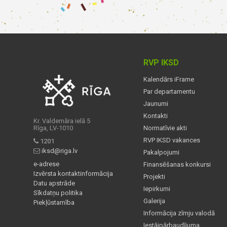
RVP IKSD
Kalendārs iFrame
Par departamentu
Jaunumi
Kontakti
Kr. Valdemāra ielā 5
Rīga, LV-1010
Normatīvie akti
RVP IKSD vakances
1201
iksd@riga.lv
Pakalpojumi
e-adrese
Finansēšanas konkursi
Izvērsta kontaktinformācija
Projekti
Datu apstrāde
Iepirkumi
Sīkdatņu politika
Galerija
Piekļūstamība
Informācija zīmju valodā
Iestājpārbaudījuma