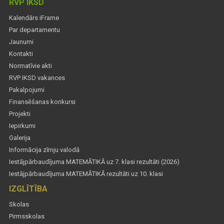
RVP IKSD
Kalendārs iFrame
Par departamentu
Jaunumi
Kontakti
Normatīvie akti
RVP IKSD vakances
Pakalpojumi
Finansēšanas konkursi
Projekti
Iepirkumi
Galerija
Informācija zīmju valodā
Iestājpārbaudījuma MATEMĀTIKĀ uz 7. klasi rezultāti (2026)
Iestājpārbaudījuma MATEMĀTIKĀ rezultāti uz 10. klasi
IZGLĪTĪBA
Skolas
Pirmsskolas