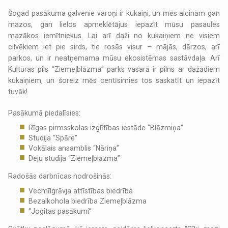
Šogad pasākuma galvenie varoņi ir kukaiņi, un mēs aicinām gan
mazos, gan lielos apmeklētājus iepazīt mūsu pasaules
mazākos iemītniekus. Lai arī daži no kukaiņiem ne visiem
cilvēkiem iet pie sirds, tie rosās visur – mājās, dārzos, arī
parkos, un ir neatņemama mūsu ekosistēmas sastāvdaļa. Arī
Kultūras pils “Ziemeļblāzma” parks vasarā ir pilns ar dažādiem
kukaiņiem, un šoreiz mēs centīsimies tos saskatīt un iepazīt
tuvāk!
Pasākumā piedalīsies:
Rīgas pirmsskolas izglītības iestāde “Blāzmiņa”
Studija “Spāre”
Vokālais ansamblis “Nāriņa”
Deju studija “Ziemeļblāzma”
Radošās darbnīcas nodrošinās:
Vecmīlgrāvja attīstības biedrība
Bezalkohola biedrība Ziemeļblāzma
“Jogitas pasākumi”