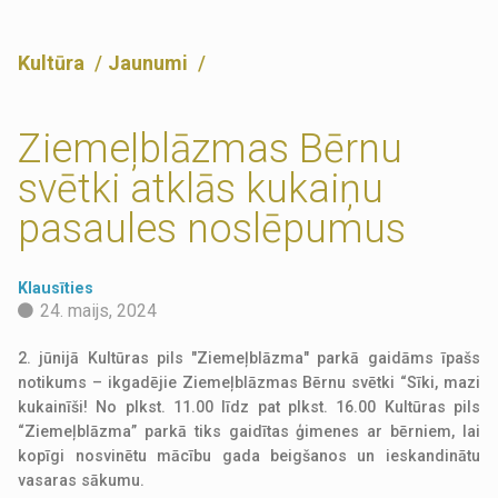
Kultūra
Jaunumi
Ziemeļblāzmas Bērnu
svētki atklās kukaiņu
pasaules noslēpumus
Klausīties
24. maijs, 2024
2. jūnijā Kultūras pils "Ziemeļblāzma" parkā gaidāms īpašs
notikums – ikgadējie Ziemeļblāzmas Bērnu svētki “Sīki, mazi
kukainīši! No plkst. 11.00 līdz pat plkst. 16.00 Kultūras pils
“Ziemeļblāzma” parkā tiks gaidītas ģimenes ar bērniem, lai
kopīgi nosvinētu mācību gada beigšanos un ieskandinātu
vasaras sākumu.