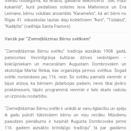
Svētku noslēgumā, kā ierasts, gaidāms lielkoncerts “Sīki, mazi
kukainīši”, kurā piedalīsies solistes Ieva Malteniece un Eva
Leimane, bērnu vokālais ansamblis “Karameles”, kā arī bērni no
Rīgas 41. vidusskolas tautas deju kolektīviem “Asni”, “Tūdaliņš”,
“Kadiķītis” (vadītāja Santa Pastore).
Vairāk par “Ziemeļblāzmas Bērnu svētkiem”
“Ziemeļblāzmas Bērnu svētku” tradīcija aizsākās 1908. gadā,
pateicoties Vecmīlgrāvja kultūras dzīves veidotājiem –
kokrūpniekam un mecenātam Augustam Dombrovskim un
skolotājai Martai Rinkai, kas organizēja pirmos svētkus. Šogad
svētki norisināsies jau 116. reizi. Šo svētku pamatā vienmēr ir
bijusi atziņa, ka bērniem jādarbojas pašiem, nevis tikai jāvēro
priekšnesumi, tāpēc programmā vienmēr ir liels skaits radošu
un izzinošu nodarbību.
“Ziemeļblāzmas Bērnu svētki ir unikāli ar savu ilglaicību un spēju
ik gadu pulcēt tūkstošiem bērnu un viņu vecāku. Mūsdienu
paaudzes pienākums ir turpināt Augusta Dombrovska pirms
116. gadiem aizsākto brīnišķīgo tradīciju” tā par gaidāmo