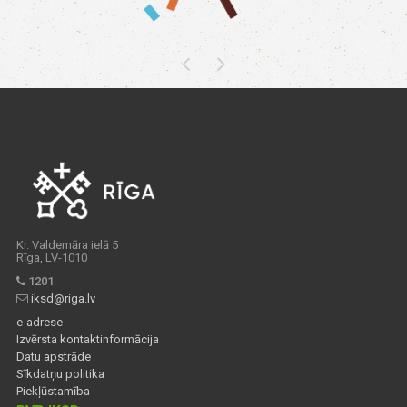
Kr. Valdemāra ielā 5
Rīga, LV-1010
1201
iksd@riga.lv
e-adrese
Izvērsta kontaktinformācija
Datu apstrāde
Sīkdatņu politika
Piekļūstamība