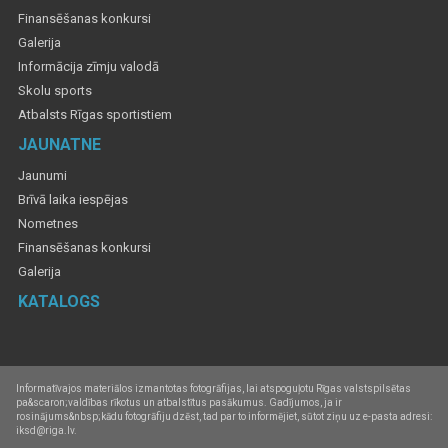
Finansēšanas konkursi
Galerija
Informācija zīmju valodā
Skolu sports
Atbalsts Rīgas sportistiem
JAUNATNE
Jaunumi
Brīvā laika iespējas
Nometnes
Finansēšanas konkursi
Galerija
KATALOGS
Informatīvajos materiālos izmantotas fotogrāfijas, lai atspoguļotu Rīgas valstspilsētas
pa&scaron;valdības rīkotus un atbalstītus pasākumus. Gadījumos, ja ir
rosinājums&nbsp;kādu fotogrāfiju dzēst, tad par to informējiet, sūtot ziņu uz e-pasta adresi:
iksd@riga.lv.