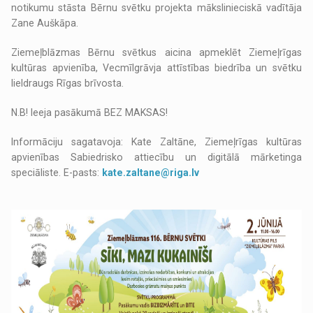
notikumu stāsta Bērnu svētku projekta mākslinieciskā vadītāja
Zane Auškāpa.
Ziemeļblāzmas Bērnu svētkus aicina apmeklēt Ziemeļrīgas
kultūras apvienība, Vecmīlgrāvja attīstības biedrība un svētku
lieldraugs Rīgas brīvosta.
N.B! Ieeja pasākumā BEZ MAKSAS!
Informāciju sagatavoja: Kate Zaltāne, Ziemeļrīgas kultūras
apvienības Sabiedrisko attiecību un digitālā mārketinga
speciāliste. E-pasts:
kate.zaltane@riga.lv