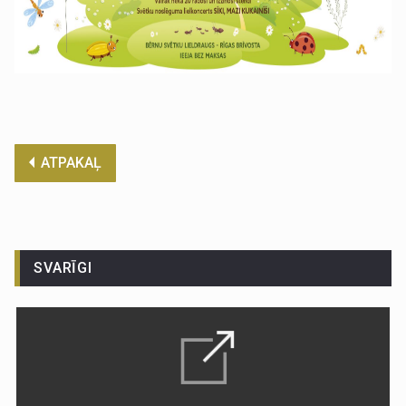
ATPAKAĻ
SVARĪGI