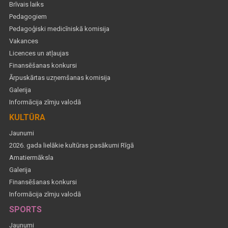
Brīvais laiks
Pedagogiem
Pedagoģiski medicīniskā komisija
Vakances
Licences un atļaujas
Finansēšanas konkursi
Ārpuskārtas uzņemšanas komisija
Galerija
Informācija zīmju valodā
KULTŪRA
Jaunumi
2026. gada lielākie kultūras pasākumi Rīgā
Amatiermāksla
Galerija
Finansēšanas konkursi
Informācija zīmju valodā
SPORTS
Jaunumi