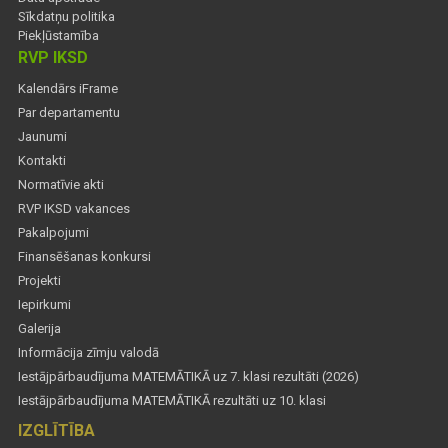
Sīkdatņu politika
Piekļūstamība
RVP IKSD
Kalendārs iFrame
Par departamentu
Jaunumi
Kontakti
Normatīvie akti
RVP IKSD vakances
Pakalpojumi
Finansēšanas konkursi
Projekti
Iepirkumi
Galerija
Informācija zīmju valodā
Iestājpārbaudījuma MATEMĀTIKĀ uz 7. klasi rezultāti (2026)
Iestājpārbaudījuma MATEMĀTIKĀ rezultāti uz 10. klasi
IZGLĪTĪBA