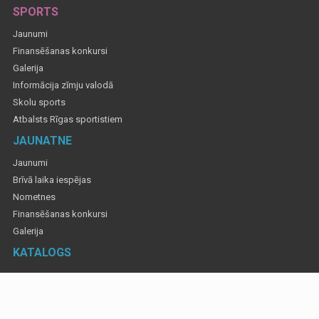
SPORTS
Jaunumi
Finansēšanas konkursi
Galerija
Informācija zīmju valodā
Skolu sports
Atbalsts Rīgas sportistiem
JAUNATNE
Jaunumi
Brīvā laika iespējas
Nometnes
Finansēšanas konkursi
Galerija
KATALOGS
Informatīvajos materiālos izmantotas fotogrāfijas, lai atspoguļotu Rīgas valstspilsētas