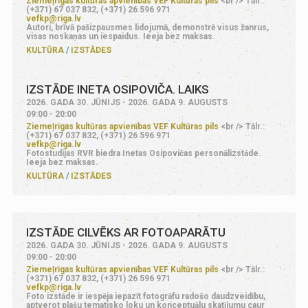
Ziemeļrīgas kultūras apvienības VEF Kultūras pils
<br /> Tālr.:
(+371) 67 037 832, (+371) 26 596 971
vefkp@riga.lv
Autori, brīvā pašizpausmes lidojumā, demonstrē visus žanrus,
visas noskaņas un iespaidus. Ieeja bez maksas.
KULTŪRA
IZSTĀDES
IZSTĀDE INETA OSIPOVIČA. LAIKS
2026. GADA 30. JŪNIJS - 2026. GADA 9. AUGUSTS
09:00 - 20:00
Ziemeļrīgas kultūras apvienības VEF Kultūras pils
<br /> Tālr.:
(+371) 67 037 832, (+371) 26 596 971
vefkp@riga.lv
Fotostudijas RVR biedra Inetas Osipovičas personālizstāde.
Ieeja bez maksas.
KULTŪRA
IZSTĀDES
IZSTĀDE CILVĒKS AR FOTOAPARĀTU
2026. GADA 30. JŪNIJS - 2026. GADA 9. AUGUSTS
09:00 - 20:00
Ziemeļrīgas kultūras apvienības VEF Kultūras pils
<br /> Tālr.:
(+371) 67 037 832, (+371) 26 596 971
vefkp@riga.lv
Foto izstāde ir iespēja iepazīt fotogrāfu radošo daudzveidību,
aptverot plašu tematisko loku un konceptuālu skatījumu caur