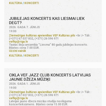
KULTŪRA
KONCERTI
JUBILEJAS KONCERTS KAS LIESMAI LIEK
DEGT?
2026. GADA 7. JŪNIJS
19:00
Ziemeļrīgas kultūras apvienības VEF Kultūras pils
<br /> Tālr.:
(+371) 67 037 832, (+371) 26 596 971
vefkp@riga.lv
Tautas deju ansambļa “Liesma” 80 gadu jubilejas koncerts.
Biļetes cena 7.00 EUR.
Uzzini vairāk
KULTŪRA
KONCERTI
CIKLA VEF JAZZ CLUB KONCERTS LATVIJAS
JAUNIE DŽEZA MŪZIĶI
2026. GADA 1. JŪNIJS
19:00
Ziemeļrīgas kultūras apvienības VEF Kultūras pils
<br /> Tālr.:
(+371) 67 037 832, (+371) 26 596 971
vefkp@riga.lv
Latvijas jauno džeza mūziķu studiju noslēguma
koncerteksāmens. Biļetes cena 15.00 EUR.