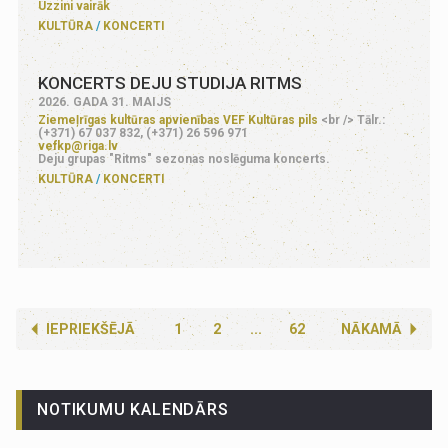
Uzzini vairāk
KULTŪRA
KONCERTI
KONCERTS DEJU STUDIJA RITMS
2026. GADA 31. MAIJS
Ziemeļrīgas kultūras apvienības VEF Kultūras pils
<br /> Tālr.:
(+371) 67 037 832, (+371) 26 596 971
vefkp@riga.lv
Deju grupas "Ritms" sezonas noslēguma koncerts.
KULTŪRA
KONCERTI
IEPRIEKŠĒJĀ
1
2
...
62
NĀKAMĀ
NOTIKUMU KALENDĀRS