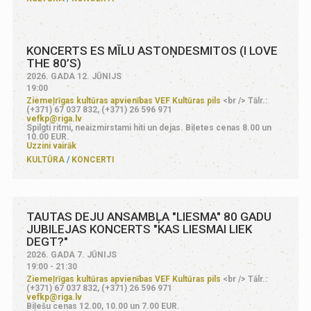
KONCERTS ES MĪLU ASTOŅDESMITOS (I LOVE
THE 80’S)
2026. GADA 12. JŪNIJS
19:00
Ziemeļrīgas kultūras apvienības VEF Kultūras pils
<br /> Tālr.:
(+371) 67 037 832, (+371) 26 596 971
vefkp@riga.lv
Spilgti ritmi, neaizmirstami hiti un dejas. Biļetes cenas 8.00 un
10.00 EUR.
Uzzini vairāk
KULTŪRA
KONCERTI
TAUTAS DEJU ANSAMBĻA "LIESMA" 80 GADU
JUBILEJAS KONCERTS "KAS LIESMAI LIEK
DEGT?"
2026. GADA 7. JŪNIJS
19:00 - 21:30
Ziemeļrīgas kultūras apvienības VEF Kultūras pils
<br /> Tālr.:
(+371) 67 037 832, (+371) 26 596 971
vefkp@riga.lv
Biļešu cenas 12.00, 10.00 un 7.00 EUR.