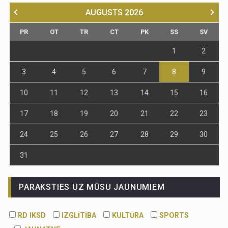
AUGUSTS
2026
PR
OT
TR
CT
PK
SS
SV
1
2
3
4
5
6
7
8
9
10
11
12
13
14
15
16
17
18
19
20
21
22
23
24
25
26
27
28
29
30
31
PARAKSTIES UZ MŪSU JAUNUMIEM
RD IKSD
IZGLĪTĪBA
KULTŪRA
SPORTS