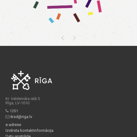
Kr. Valdemāra ielā 5
Rīga, LV-1010
1201
iksd@riga.lv
e-adrese
Izvērsta kontaktinformācija
Datu apstrāde