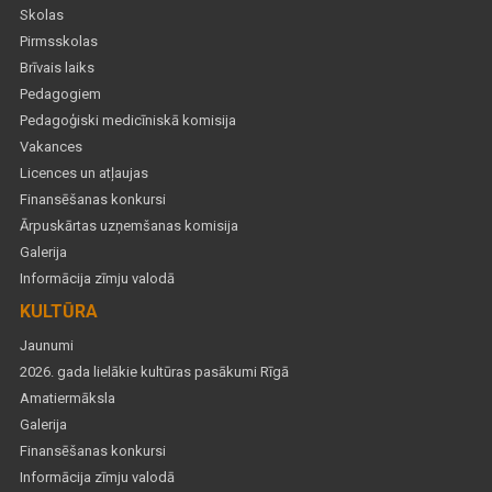
Skolas
Pirmsskolas
Brīvais laiks
Pedagogiem
Pedagoģiski medicīniskā komisija
Vakances
Licences un atļaujas
Finansēšanas konkursi
Ārpuskārtas uzņemšanas komisija
Galerija
Informācija zīmju valodā
KULTŪRA
Jaunumi
2026. gada lielākie kultūras pasākumi Rīgā
Amatiermāksla
Galerija
Finansēšanas konkursi
Informācija zīmju valodā