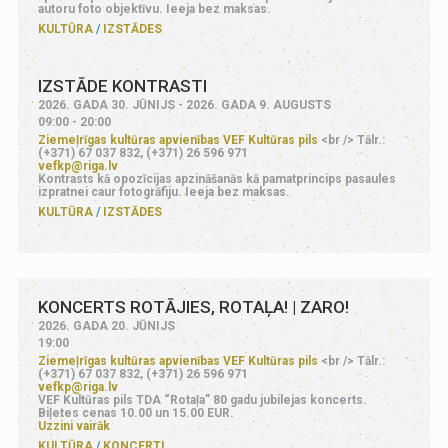
autoru foto objektīvu. Ieeja bez maksas.
KULTŪRA
IZSTĀDES
IZSTĀDE KONTRASTI
2026. GADA 30. JŪNIJS - 2026. GADA 9. AUGUSTS
09:00 - 20:00
Ziemeļrīgas kultūras apvienības VEF Kultūras pils
<br /> Tālr.:
(+371) 67 037 832, (+371) 26 596 971
vefkp@riga.lv
Kontrasts kā opozīcijas apzināšanās kā pamatprincips pasaules
izpratnei caur fotogrāfiju. Ieeja bez maksas.
KULTŪRA
IZSTĀDES
KONCERTS ROTĀJIES, ROTAĻA! | ZARO!
2026. GADA 20. JŪNIJS
19:00
Ziemeļrīgas kultūras apvienības VEF Kultūras pils
<br /> Tālr.:
(+371) 67 037 832, (+371) 26 596 971
vefkp@riga.lv
VEF Kultūras pils TDA “Rotaļa” 80 gadu jubilejas koncerts.
Biļetes cenas 10.00 un 15.00 EUR.
Uzzini vairāk
KULTŪRA
KONCERTI