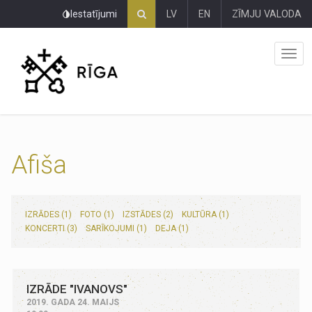
Pāriet
Iestatījumi
LV
EN
ZĪMJU VALODA
uz
lapas
saturu
Afiša
IZRĀDES (1)
FOTO (1)
IZSTĀDES (2)
KULTŪRA (1)
KONCERTI (3)
SARĪKOJUMI (1)
DEJA (1)
IZRĀDE "IVANOVS"
2019. GADA 24. MAIJS