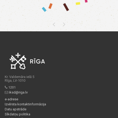
Kr. Valdemāra ielā 5
Rīga, LV-1010
1201
iksd@riga.lv
e-adrese
Izvērsta kontaktinformācija
Datu apstrāde
Sīkdatņu politika