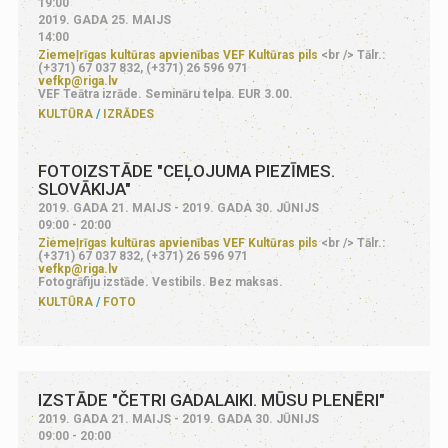
19:00
2019. GADA 25. MAIJS
14:00
Ziemeļrīgas kultūras apvienības VEF Kultūras pils
<br /> Tālr.:
(+371) 67 037 832, (+371) 26 596 971
vefkp@riga.lv
VEF Teātra izrāde. Semināru telpa. EUR 3.00.
KULTŪRA
IZRĀDES
FOTOIZSTĀDE "CEĻOJUMA PIEZĪMES.
SLOVĀKIJA"
2019. GADA 21. MAIJS - 2019. GADA 30. JŪNIJS
09:00 - 20:00
Ziemeļrīgas kultūras apvienības VEF Kultūras pils
<br /> Tālr.:
(+371) 67 037 832, (+371) 26 596 971
vefkp@riga.lv
Fotogrāfiju izstāde. Vestibils. Bez maksas.
KULTŪRA
FOTO
IZSTĀDE "ČETRI GADALAIKI. MŪSU PLENĒRI"
2019. GADA 21. MAIJS - 2019. GADA 30. JŪNIJS
09:00 - 20:00