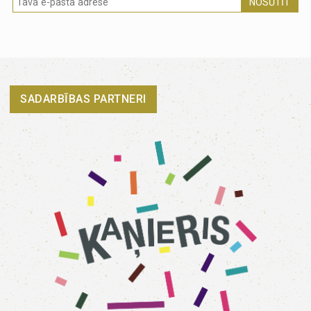
NOSŪTĪT
SADARBĪBAS PARTNERI