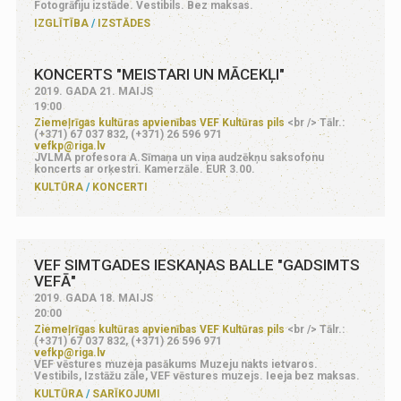
Fotogrāfiju izstāde. Vestibils. Bez maksas.
IZGLĪTĪBA
IZSTĀDES
KONCERTS "MEISTARI UN MĀCEKĻI"
2019. GADA 21. MAIJS
19:00
Ziemeļrīgas kultūras apvienības VEF Kultūras pils
<br /> Tālr.:
(+371) 67 037 832, (+371) 26 596 971
vefkp@riga.lv
JVLMA profesora A.Sīmaņa un viņa audzēkņu saksofonu
koncerts ar orķestri. Kamerzāle. EUR 3.00.
KULTŪRA
KONCERTI
VEF SIMTGADES IESKAŅAS BALLE "GADSIMTS
VEFĀ"
2019. GADA 18. MAIJS
20:00
Ziemeļrīgas kultūras apvienības VEF Kultūras pils
<br /> Tālr.:
(+371) 67 037 832, (+371) 26 596 971
vefkp@riga.lv
VEF vēstures muzeja pasākums Muzeju nakts ietvaros.
Vestibils, Izstāžu zāle, VEF vēstures muzejs. Ieeja bez maksas.
KULTŪRA
SARĪKOJUMI