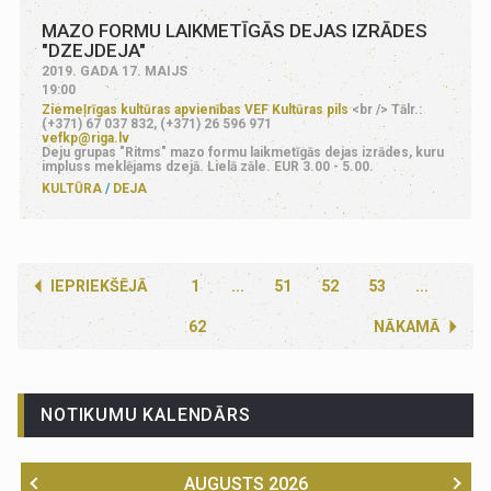
MAZO FORMU LAIKMETĪGĀS DEJAS IZRĀDES
"DZEJDEJA"
2019. GADA 17. MAIJS
19:00
Ziemeļrīgas kultūras apvienības VEF Kultūras pils
<br /> Tālr.:
(+371) 67 037 832, (+371) 26 596 971
vefkp@riga.lv
Deju grupas "Ritms" mazo formu laikmetīgās dejas izrādes, kuru
impluss meklējams dzejā. Lielā zāle. EUR 3.00 - 5.00.
KULTŪRA
DEJA
IEPRIEKŠĒJĀ
1
...
51
52
53
...
62
NĀKAMĀ
NOTIKUMU KALENDĀRS
AUGUSTS
2026