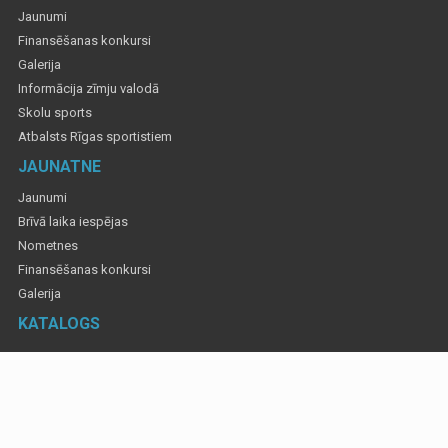
Jaunumi
Finansēšanas konkursi
Galerija
Informācija zīmju valodā
Skolu sports
Atbalsts Rīgas sportistiem
JAUNATNE
Jaunumi
Brīvā laika iespējas
Nometnes
Finansēšanas konkursi
Galerija
KATALOGS
Informatīvajos materiālos izmantotas fotogrāfijas, lai atspoguļotu Rīgas valstspilsētas
pa&scaron;valdības rīkotus un atbalstītus pasākumus. Gadījumos, ja ir
rosinājums&nbsp;kādu fotogrāfiju dzēst, tad par to informējiet, sūtot ziņu uz e-pasta adresi: