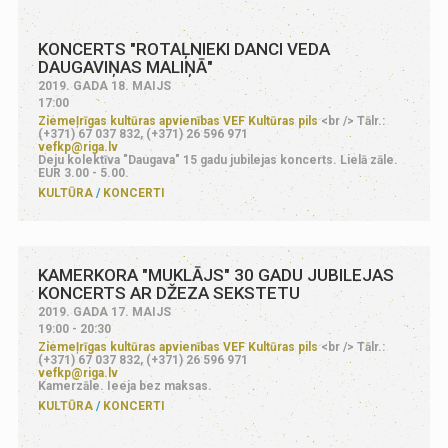
KONCERTS "ROTAĻNIEKI DANCI VEDA
DAUGAVIŅAS MALIŅĀ"
2019. GADA 18. MAIJS
17:00
Ziemeļrīgas kultūras apvienības VEF Kultūras pils
<br /> Tālr.:
(+371) 67 037 832, (+371) 26 596 971
vefkp@riga.lv
Deju kolektīva "Daugava" 15 gadu jubilejas koncerts. Lielā zāle.
EUR 3.00 - 5.00.
KULTŪRA
KONCERTI
KAMERKORA "MUKLĀJS" 30 GADU JUBILEJAS
KONCERTS AR DŽEZA SEKSTETU
2019. GADA 17. MAIJS
19:00 - 20:30
Ziemeļrīgas kultūras apvienības VEF Kultūras pils
<br /> Tālr.:
(+371) 67 037 832, (+371) 26 596 971
vefkp@riga.lv
Kamerzāle. Ieeja bez maksas.
KULTŪRA
KONCERTI