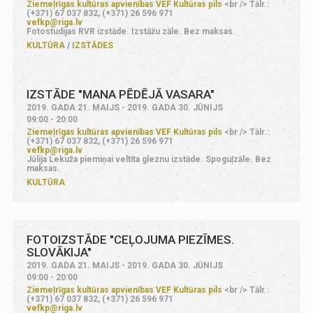
Ziemeļrīgas kultūras apvienības VEF Kultūras pils
<br /> Tālr.:
(+371) 67 037 832, (+371) 26 596 971
vefkp@riga.lv
Fotostudijas RVR izstāde. Izstāžu zāle. Bez maksas.
KULTŪRA
IZSTĀDES
IZSTĀDE "MANA PĒDĒJĀ VASARA"
2019. GADA 21. MAIJS - 2019. GADA 30. JŪNIJS
09:00 - 20:00
Ziemeļrīgas kultūras apvienības VEF Kultūras pils
<br /> Tālr.:
(+371) 67 037 832, (+371) 26 596 971
vefkp@riga.lv
Jūlija Lekuža piemiņai veltīta gleznu izstāde. Spoguļzāle. Bez
maksas.
KULTŪRA
FOTOIZSTĀDE "CEĻOJUMA PIEZĪMES.
SLOVĀKIJA"
2019. GADA 21. MAIJS - 2019. GADA 30. JŪNIJS
09:00 - 20:00
Ziemeļrīgas kultūras apvienības VEF Kultūras pils
<br /> Tālr.:
(+371) 67 037 832, (+371) 26 596 971
vefkp@riga.lv