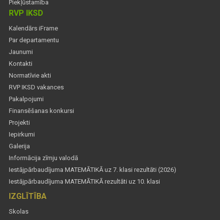
Piekļūstamība
RVP IKSD
Kalendārs iFrame
Par departamentu
Jaunumi
Kontakti
Normatīvie akti
RVP IKSD vakances
Pakalpojumi
Finansēšanas konkursi
Projekti
Iepirkumi
Galerija
Informācija zīmju valodā
Iestājpārbaudījuma MATEMĀTIKĀ uz 7. klasi rezultāti (2026)
Iestājpārbaudījuma MATEMĀTIKĀ rezultāti uz 10. klasi
IZGLĪTĪBA
Skolas