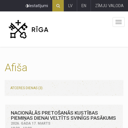
Pāriet
Iestatījumi
LV
EN
ZĪMJU VALODA
uz
lapas
saturu
Afiša
ATCERES DIENAS (3)
NACIONĀLĀS PRETOŠANĀS KUSTĪBAS
PIEMIŅAS DIENAI VELTĪTS SVINĪGS PASĀKUMS
2026. GADA 17. MARTS