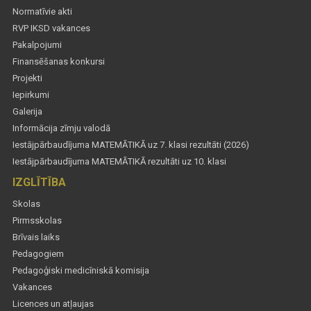
Normatīvie akti
RVP IKSD vakances
Pakalpojumi
Finansēšanas konkursi
Projekti
Iepirkumi
Galerija
Informācija zīmju valodā
Iestājpārbaudījuma MATEMĀTIKĀ uz 7. klasi rezultāti (2026)
Iestājpārbaudījuma MATEMĀTIKĀ rezultāti uz 10. klasi
IZGLĪTĪBA
Skolas
Pirmsskolas
Brīvais laiks
Pedagogiem
Pedagoģiski medicīniskā komisija
Vakances
Licences un atļaujas