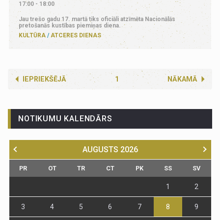
17:00 - 18:00
Jau trešo gadu 17. martā tiks oficiāli atzīmēta Nacionālās
pretošanās kustības piemiņas diena.
KULTŪRA
ATCERES DIENAS
IEPRIEKŠĒJĀ
1
NĀKAMĀ
NOTIKUMU KALENDĀRS
AUGUSTS
2026
PR
OT
TR
CT
PK
SS
SV
1
2
3
4
5
6
7
8
9