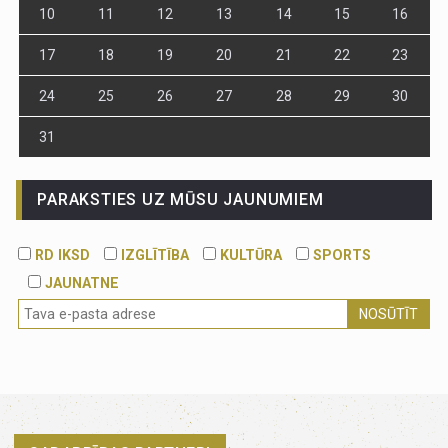
10
11
12
13
14
15
16
17
18
19
20
21
22
23
24
25
26
27
28
29
30
31
PARAKSTIES UZ MŪSU JAUNUMIEM
RD IKSD
IZGLĪTĪBA
KULTŪRA
SPORTS
JAUNATNE
NOSŪTĪT