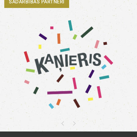
SADARBĪBAS PARTNERI