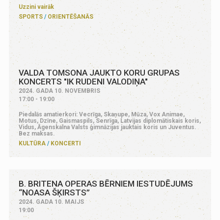
Uzzini vairāk
SPORTS
ORIENTĒŠANĀS
VALDA TOMSONA JAUKTO KORU GRUPAS
KONCERTS "IK RUDENI VALODIŅA"
2024. GADA 10. NOVEMBRIS
17:00 - 19:00
Piedalās amatierkori: Vecrīga, Skaņupe, Mūza, Vox Animae,
Motus, Dzīne, Gaismaspils, Senrīga, Latvijas diplomātiskais koris,
Vidus, Āgenskalna Valsts ģimnāzijas jauktais koris un Juventus.
Bez maksas.
KULTŪRA
KONCERTI
B. BRITENA OPERAS BĒRNIEM IESTUDĒJUMS
“NOASA ŠĶIRSTS”
2024. GADA 10. MAIJS
19:00