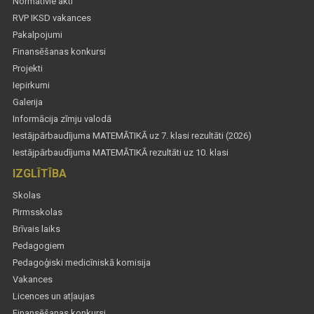
Normatīvie akti
RVP IKSD vakances
Pakalpojumi
Finansēšanas konkursi
Projekti
Iepirkumi
Galerija
Informācija zīmju valodā
Iestājpārbaudījuma MATEMĀTIKĀ uz 7. klasi rezultāti (2026)
Iestājpārbaudījuma MATEMĀTIKĀ rezultāti uz 10. klasi
IZGLĪTĪBA
Skolas
Pirmsskolas
Brīvais laiks
Pedagogiem
Pedagoģiski medicīniskā komisija
Vakances
Licences un atļaujas
Finansēšanas konkursi