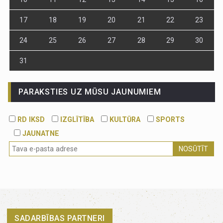
17
18
19
20
21
22
23
24
25
26
27
28
29
30
31
PARAKSTIES UZ MŪSU JAUNUMIEM
RD IKSD
IZGLĪTĪBA
KULTŪRA
SPORTS
JAUNATNE
NOSŪTĪT
SADARBĪBAS PARTNERI