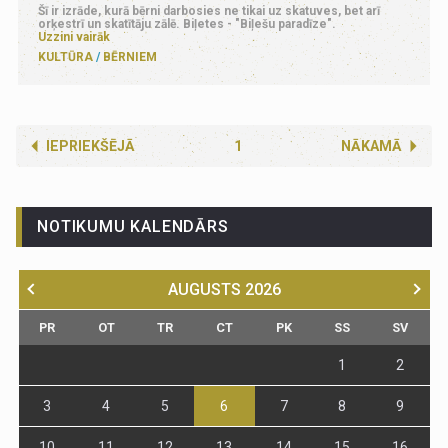
Šī ir izrāde, kurā bērni darbosies ne tikai uz skatuves, bet arī
orķestrī un skatītāju zālē. Biļetes - "Biļešu paradīze".
Uzzini vairāk
KULTŪRA
BĒRNIEM
IEPRIEKŠĒJĀ
1
NĀKAMĀ
NOTIKUMU KALENDĀRS
AUGUSTS
2026
PR
OT
TR
CT
PK
SS
SV
1
2
3
4
5
6
7
8
9
10
11
12
13
14
15
16