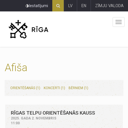
Pāriet
Iestatījumi
LV
EN
ZĪMJU VALODA
uz
lapas
saturu
Afiša
ORIENTĒŠANĀS (1)
KONCERTI (1)
BĒRNIEM (1)
RĪGAS TELPU ORIENTĒŠANĀS KAUSS
2025. GADA 2. NOVEMBRIS
11:00