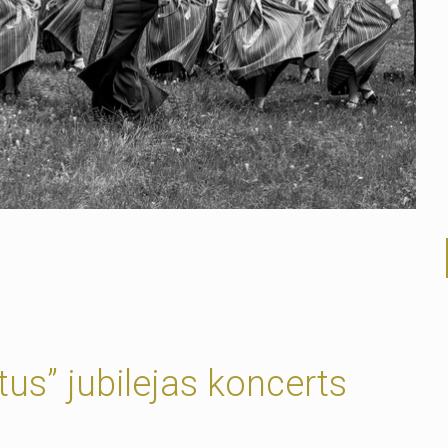
us” jubilejas koncerts