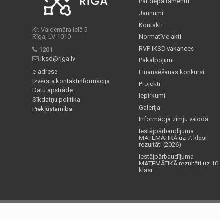
Par departamentu
Jaunumi
Kontakti
Kr. Valdemāra ielā 5
Rīga, LV-1010
Normatīvie akti
RVP IKSD vakances
1201
iksd@riga.lv
Pakalpojumi
e-adrese
Finansēšanas konkursi
Izvērsta kontaktinformācija
Projekti
Datu apstrāde
Iepirkumi
Sīkdatņu politika
Galerija
Piekļūstamība
Informācija zīmju valodā
Iestājpārbaudījuma
MATEMĀTIKĀ uz 7. klasi
rezultāti (2026)
Iestājpārbaudījuma
MATEMĀTIKĀ rezultāti uz 10.
klasi
Informatīvajos materiālos izmantotas fotogrāfijas, lai atspoguļotu Rīgas valstspilsē