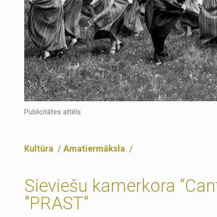
Publicitātes attēls
Kultūra
Amatiermāksla
Sieviešu kamerkora “Cant
"PRAST"