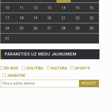
10
11
12
13
14
15
16
17
18
19
20
21
22
23
24
25
26
27
28
29
30
31
PARAKSTIES UZ MŪSU JAUNUMIEM
RD IKSD
IZGLĪTĪBA
KULTŪRA
SPORTS
JAUNATNE
NOSŪTĪT