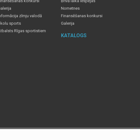
inansēšanas konkursi
Brīvā laika iespējas
alerija
Nometnes
nformācija zīmju valodā
Finansēšanas konkursi
kolu sports
Galerija
tbalsts Rīgas sportistiem
KATALOGS
grāfiju dzēst, tad par to informējiet, sūtot ziņu uz e-pasta adresi: iksd@riga.lv.