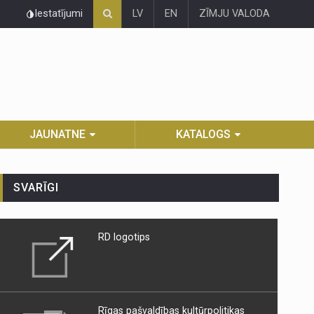
Iestatījumi
LV
EN
ZĪMJU VALODA
JAUNATNE
KATALOGS
SVARĪGI
RD logotips
Rīgas pašvaldības kultūrpolitikas