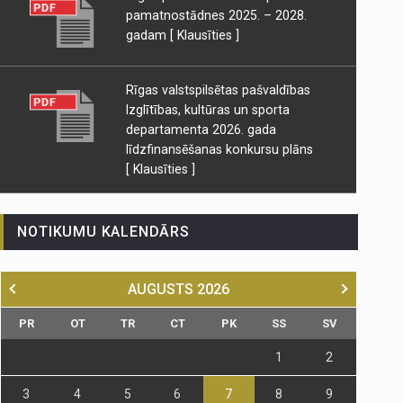
pamatnostādnes 2025. – 2028.
gadam
[ Klausīties ]
Rīgas valstspilsētas pašvaldības
Izglītības, kultūras un sporta
departamenta 2026. gada
līdzfinansēšanas konkursu plāns
[ Klausīties ]
NOTIKUMU KALENDĀRS
AUGUSTS
2026
PR
OT
TR
CT
PK
SS
SV
1
2
3
4
5
6
7
8
9