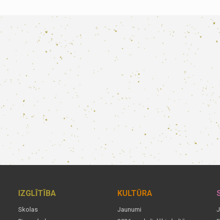
IZGLĪTĪBA
KULTŪRA
Skolas
Jaunumi
J