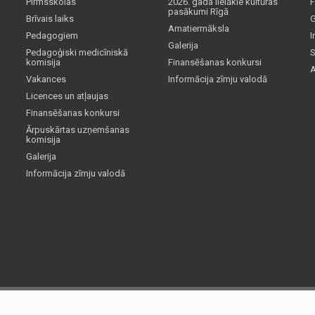
Pirmsskolas
2026. gada lielākie kultūras
F
pasākumi Rīgā
Brīvais laiks
G
Amatiermāksla
Pedagogiem
I
Galerija
Pedagoģiski medicīniskā
S
komisija
Finansēšanas konkursi
A
Vakances
Informācija zīmju valodā
Licences un atļaujas
Finansēšanas konkursi
Ārpuskārtas uzņemšanas
komisija
Galerija
Informācija zīmju valodā
tas pa&scaron;valdības rīkotus un atbalstītus pasākumus. Gadījumos, ja ir rosinājums&nbsp;kādu foto