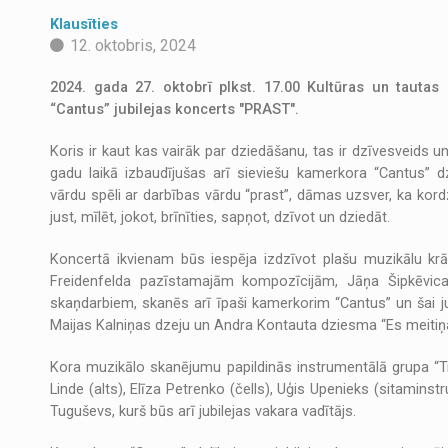
Klausīties
12. oktobris, 2024
2024. gada 27. oktobrī plkst. 17.00 Kultūras un tauta
“Cantus” jubilejas koncerts "PRAST".
Koris ir kaut kas vairāk par dziedāšanu, tas ir dzīvesveids 
gadu laikā izbaudījušas arī sieviešu kamerkora “Cantus” 
vārdu spēli ar darbības vārdu “prast”, dāmas uzsver, ka kord
just, mīlēt, jokot, brīnīties, sapņot, dzīvot un dziedāt.
Koncertā ikvienam būs iespēja izdzīvot plašu muzikālu k
Freidenfelda pazīstamajām kompozīcijām, Jāņa Šipkēvi
skaņdarbiem, skanēs arī īpaši kamerkorim “Cantus” un šai jub
Maijas Kalniņas dzeju un Andra Kontauta dziesma “Es meitiņa
Kora muzikālo skanējumu papildinās instrumentālā grupa “Tre
Linde (alts), Elīza Petrenko (čells), Uģis Upenieks (sitamin
Tuguševs, kurš būs arī jubilejas vakara vadītājs.