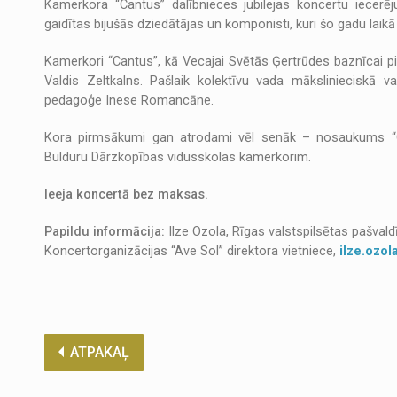
Kamerkora “Cantus” dalībnieces jubilejas koncertu iecerē
gaidītas bijušās dziedātājas un komponisti, kuri šo gadu laikā
Kamerkori “Cantus”, kā Vecajai Svētās Ģertrūdes baznīcai pie
Valdis Zeltkalns. Pašlaik kolektīvu vada mākslinieciskā v
pedagoģe Inese Romancāne.
Kora pirmsākumi gan atrodami vēl senāk – nosaukums “Ca
Bulduru Dārzkopības vidusskolas kamerkorim.
Ieeja koncertā bez maksas.
Papildu informācija:
Ilze Ozola, Rīgas valstspilsētas pašval
Koncertorganizācijas “Ave Sol” direktora vietniece,
ilze.ozol
ATPAKAĻ