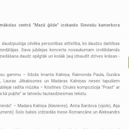
s mākslas centrā “Mazā ģilde” izskanēs Sieviešu kamerkora
un daudzpusīga cilvēka personības attīstība, ko daudzu darbības
dziedātājas. Sava jubilejas koncerta nosaukumam izvēlēdamās
ziedāšana daudz spilgtāk un košāk ļauj izbaudīt dzīves krāsas -
rāsu gammu – līdzās Imanta Kalniņa, Raimonda Paula, Gunāra
ca, Lauras Jēkabsones un Madaras Kalniņas nesen tapušiem
ilejai radīta mūzika – Kristīnes Cīrules kompozīcija “Prast” ar
 kā puķīte” ar latviešu tautasdziesmas tekstu.
ndo” – Madara Kalniņa (klavieres), Arina Bardova (vijole), Aija
strumenti). Solo balsis izdziedās Inese Romancāne un Aleksandrs