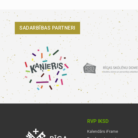
SADARBĪBAS PARTNERI
RVP IKSD
Kalendārs iFrame