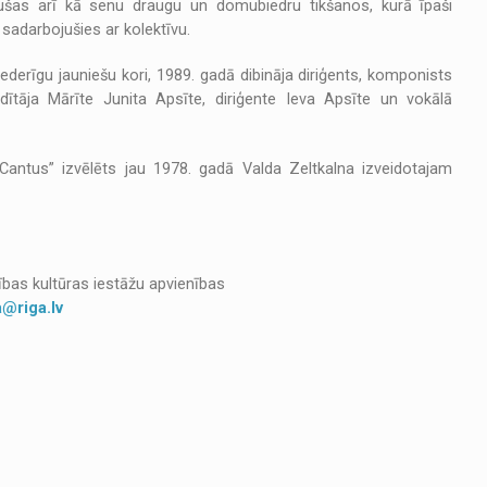
jušas arī kā senu draugu un domubiedru tikšanos, kurā īpaši
 sadarbojušies ar kolektīvu.
derīgu jauniešu kori, 1989. gadā dibināja diriģents, komponists
adītāja Mārīte Junita Apsīte, diriģente Ieva Apsīte un vokālā
ntus” izvēlēts jau 1978. gadā Valda Zeltkalna izveidotajam
dības kultūras iestāžu apvienības
a@riga.lv