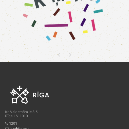
Kr. Valdemāra ielā 5
Rīga, LV-1010
1201
iksd@riga.lv