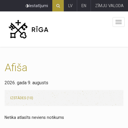
Pāriet
Iestatījumi
LV
EN
ZĪMJU VALODA
uz
lapas
saturu
Afiša
2026. gada 9. augusts
IZSTĀDES (10)
Netika atlasīts neviens notikums