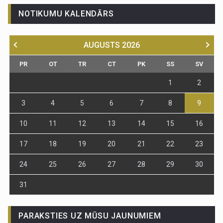
NOTIKUMU KALENDĀRS
AUGUSTS
2026
PR
OT
TR
CT
PK
SS
SV
1
2
3
4
5
6
7
8
9
10
11
12
13
14
15
16
17
18
19
20
21
22
23
24
25
26
27
28
29
30
31
PARAKSTIES UZ MŪSU JAUNUMIEM