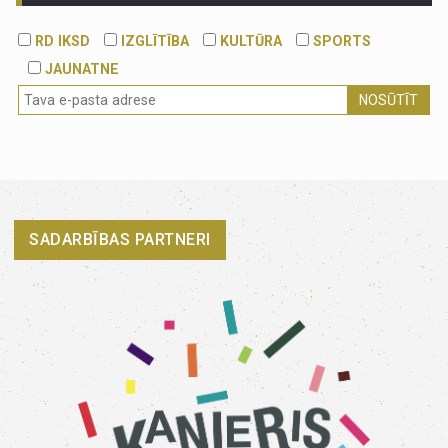
RD IKSD
IZGLĪTĪBA
KULTŪRA
SPORTS
JAUNATNE
NOSŪTĪT
SADARBĪBAS PARTNERI