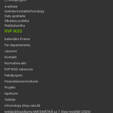
e-adrese
Izvērsta kontaktinformācija
Datu apstrāde
Sīkdatņu politika
Piekļūstamība
RVP IKSD
Kalendārs iFrame
Par departamentu
Jaunumi
Kontakti
Normatīvie akti
RVP IKSD vakances
Pakalpojumi
Finansēšanas konkursi
Projekti
Iepirkumi
Galerija
Informācija zīmju valodā
Iestājpārbaudījuma MATEMĀTIKĀ uz 7. klasi rezultāti (2026)