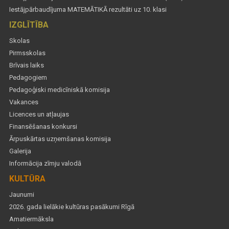
Iestājpārbaudījuma MATEMĀTIKĀ rezultāti uz 10. klasi
IZGLĪTĪBA
Skolas
Pirmsskolas
Brīvais laiks
Pedagogiem
Pedagoģiski medicīniskā komisija
Vakances
Licences un atļaujas
Finansēšanas konkursi
Ārpuskārtas uzņemšanas komisija
Galerija
Informācija zīmju valodā
KULTŪRA
Jaunumi
2026. gada lielākie kultūras pasākumi Rīgā
Amatiermāksla