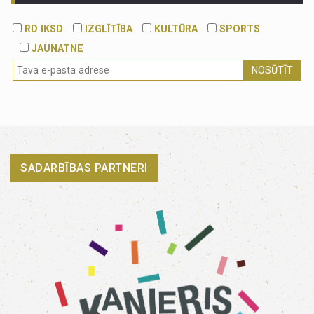
RD IKSD
IZGLĪTĪBA
KULTŪRA
SPORTS
JAUNATNE
NOSŪTĪT
SADARBĪBAS PARTNERI