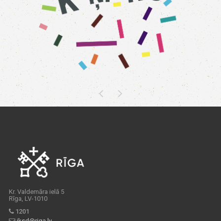
Kr. Valdemāra ielā 5
Rīga, LV-1010
1201
iksd@riga.lv