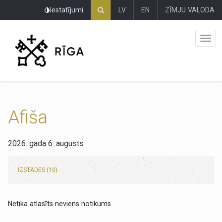
Pāriet
Iestatījumi
LV
EN
ZĪMJU VALODA
uz
lapas
saturu
Afiša
2026. gada 6. augusts
IZSTĀDES (10)
Netika atlasīts neviens notikums