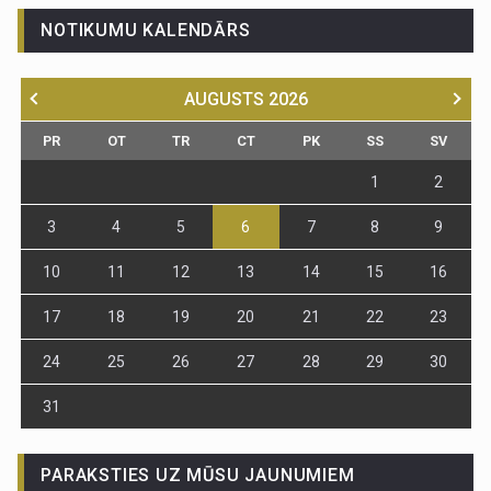
NOTIKUMU KALENDĀRS
AUGUSTS
2026
PR
OT
TR
CT
PK
SS
SV
1
2
3
4
5
6
7
8
9
10
11
12
13
14
15
16
17
18
19
20
21
22
23
24
25
26
27
28
29
30
31
PARAKSTIES UZ MŪSU JAUNUMIEM