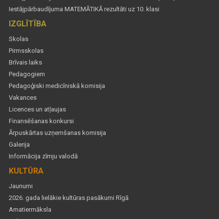
Iestājpārbaudījuma MATEMĀTIKĀ rezultāti uz 10. klasi
IZGLĪTĪBA
Skolas
Pirmsskolas
Brīvais laiks
Pedagogiem
Pedagoģiski medicīniskā komisija
Vakances
Licences un atļaujas
Finansēšanas konkursi
Ārpuskārtas uzņemšanas komisija
Galerija
Informācija zīmju valodā
KULTŪRA
Jaunumi
2026. gada lielākie kultūras pasākumi Rīgā
Amatiermāksla