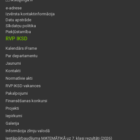
e-adrese
Izvērsta kontaktinformācija
Datu apstrāde
Sīkdatņu politika
Piekļūstamība
RVP IKSD
Kalendārs iFrame
Par departamentu
Jaunumi
Kontakti
Normatīvie akti
RVP IKSD vakances
Pakalpojumi
Finansēšanas konkursi
Projekti
Iepirkumi
Galerija
Informācija zīmju valodā
Iestājpārbaudījuma MATEMĀTIKĀ uz 7. klasi rezultāti (2026)