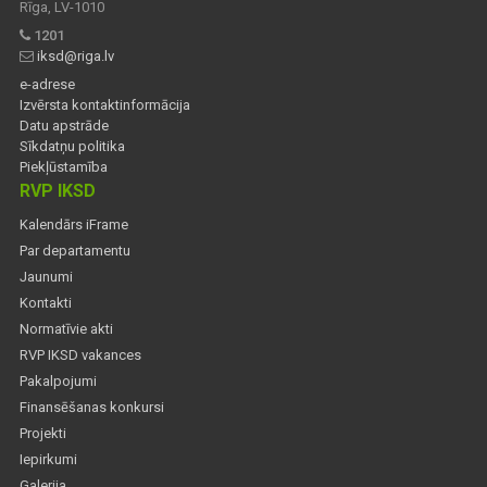
Rīga, LV-1010
1201
iksd@riga.lv
e-adrese
Izvērsta kontaktinformācija
Datu apstrāde
Sīkdatņu politika
Piekļūstamība
RVP IKSD
Kalendārs iFrame
Par departamentu
Jaunumi
Kontakti
Normatīvie akti
RVP IKSD vakances
Pakalpojumi
Finansēšanas konkursi
Projekti
Iepirkumi
Galerija