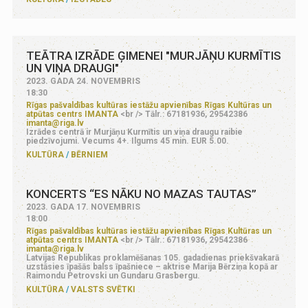
TEĀTRA IZRĀDE ĢIMENEI "MURJĀŅU KURMĪTIS
UN VIŅA DRAUGI"
2023. GADA 24. NOVEMBRIS
18:30
Rīgas pašvaldības kultūras iestāžu apvienības Rīgas Kultūras un
atpūtas centrs IMANTA
<br /> Tālr.: 67181936, 29542386
imanta@riga.lv
Izrādes centrā ir Murjāņu Kurmītis un viņa draugu raibie
piedzīvojumi. Vecums 4+. Ilgums 45 min. EUR 5.00.
KULTŪRA
BĒRNIEM
KONCERTS “ES NĀKU NO MAZAS TAUTAS”
2023. GADA 17. NOVEMBRIS
18:00
Rīgas pašvaldības kultūras iestāžu apvienības Rīgas Kultūras un
atpūtas centrs IMANTA
<br /> Tālr.: 67181936, 29542386
imanta@riga.lv
Latvijas Republikas proklamēšanas 105. gadadienas priekšvakarā
uzstāsies īpašās balss īpašniece – aktrise Marija Bērziņa kopā ar
Raimondu Petrovski un Gundaru Grasbergu.
KULTŪRA
VALSTS SVĒTKI