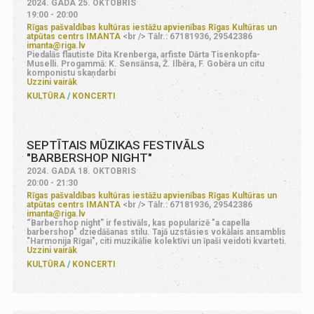
2024. GADA 25. OKTOBRIS
19:00 - 20:00
Rīgas pašvaldības kultūras iestāžu apvienības Rīgas Kultūras un
atpūtas centrs IMANTA
<br /> Tālr.: 67181936, 29542386
imanta@riga.lv
Piedalās flautiste Dita Krenberga, arfiste Dārta Tisenkopfa-
Muselli. Progammā: K. Sensānsa, Ž. Ilbēra, F. Gobēra un citu
komponistu skaņdarbi
Uzzini vairāk
KULTŪRA
KONCERTI
SEPTĪTAIS MŪZIKAS FESTIVĀLS
"BARBERSHOP NIGHT"
2024. GADA 18. OKTOBRIS
20:00 - 21:30
Rīgas pašvaldības kultūras iestāžu apvienības Rīgas Kultūras un
atpūtas centrs IMANTA
<br /> Tālr.: 67181936, 29542386
imanta@riga.lv
“Barbershop night” ir festivāls, kas popularizē "a capella
barbershop" dziedāšanas stilu. Tajā uzstāsies vokālais ansamblis
"Harmonija Rīgai", citi muzikālie kolektīvi un īpaši veidoti kvarteti.
Uzzini vairāk
KULTŪRA
KONCERTI