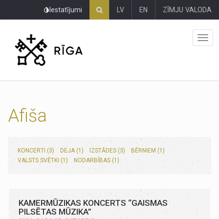
Pāriet
Iestatījumi
LV
EN
ZĪMJU VALODA
uz
lapas
saturu
Afiša
KONCERTI (3)
DEJA (1)
IZSTĀDES (3)
BĒRNIEM (1)
VALSTS SVĒTKI (1)
NODARBĪBAS (1)
KAMERMŪZIKAS KONCERTS “GAISMAS
PILSĒTAS MŪZIKA”