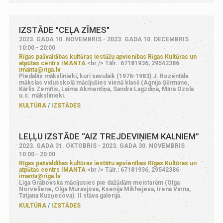
IZSTĀDE "CEĻA ZĪMES"
2023. GADA 10. NOVEMBRIS - 2023. GADA 10. DECEMBRIS
10:00 - 20:00
Rīgas pašvaldības kultūras iestāžu apvienības Rīgas Kultūras un
atpūtas centrs IMANTA
<br /> Tālr.: 67181936, 29542386
imanta@riga.lv
Piedalās mākslinieki, kuri savulaik (1976-1983) J. Rozentāla
mākslas vidusskolā mācījušies vienā klasē (Agnija Ģērmane,
Kārlis Zemītis, Laima Akmentiņa, Sandra Lagzdiņa, Māra Ozola
u.c. mākslinieki.
KULTŪRA
IZSTĀDES
LEĻĻU IZSTĀDE “AIZ TREJDEVIŅIEM KALNIEM”
2023. GADA 31. OKTOBRIS - 2023. GADA 30. NOVEMBRIS
10:00 - 20:00
Rīgas pašvaldības kultūras iestāžu apvienības Rīgas Kultūras un
atpūtas centrs IMANTA
<br /> Tālr.: 67181936, 29542386
imanta@riga.lv
Līga Grabovska mācījusies pie dažādām meistarēm (Olga
Norveliene, Olga Muravjova, Ksenija Mikhejeva, Irena Varna,
Tatjana Kuzņecova). II stāva galerija.
KULTŪRA
IZSTĀDES