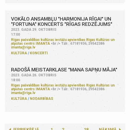
VOKĀLO ANSAMBĻU "HARMONIJA RĪGAI" UN
"FORTUNA" KONCERTS "RĪGAS REDZĒJUMS"
2023. GADA 29. OKTOBRIS
17:00
Rīgas pašvaldības kultūras iestāžu apvienības Rīgas Kultūras un
atpūtas centrs IMANTA
<br /> Tālr.: 67181936, 29542386
imanta@riga.lv
KULTŪRA
KONCERTI
RADOŠĀ MEISTARKLASE "MANA SAPŅU MĀJA"
2023. GADA 26. OKTOBRIS
18:00
Rīgas pašvaldības kultūras iestāžu apvienības Rīgas Kultūras un
atpūtas centrs IMANTA
<br /> Tālr.: 67181936, 29542386
imanta@riga.lv
KULTŪRA
NODARBĪBAS
IEPRIEKŠĒJĀ
1
2
...
18
NĀKAMĀ