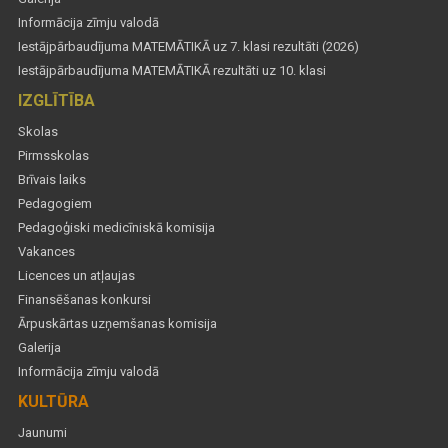
Informācija zīmju valodā
Iestājpārbaudījuma MATEMĀTIKĀ uz 7. klasi rezultāti (2026)
Iestājpārbaudījuma MATEMĀTIKĀ rezultāti uz 10. klasi
IZGLĪTĪBA
Skolas
Pirmsskolas
Brīvais laiks
Pedagogiem
Pedagoģiski medicīniskā komisija
Vakances
Licences un atļaujas
Finansēšanas konkursi
Ārpuskārtas uzņemšanas komisija
Galerija
Informācija zīmju valodā
KULTŪRA
Jaunumi