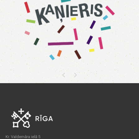
Kr. Valdemāra ielā 5