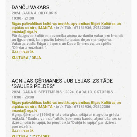
DANČU VAKARS
2024. GADA 4. OKTOBRIS
19:00 - 21:00
Rīgas pašvaldības kultūras iestāžu apvienības Rīgas Kultūras un
atpūtas centrs IMANTA
<br /> Tālr.: 67181936, 29542386
imanta@riga.lv
Pārdaugavas kultūras apvienība aicina uz danču vakariem Imantā
un Iļģuciemā, lai iepazītu latviešu tautas dejas mantojumu.
Vakarus vadīs Edgars Lipors un Dace Smirnova, un spēlēs
"Dārdaru muzikanti".
Uzzini vairāk
KULTŪRA
DEJA
AGNIJAS ĢĒRMANES JUBILEJAS IZSTĀDE
"SAULES PELDES"
2024. GADA 5. SEPTEMBRIS - 2024. GADA 13. OKTOBRIS
10:00 - 20:00
Rīgas pašvaldības kultūras iestāžu apvienības Rīgas Kultūras un
atpūtas centrs IMANTA
<br /> Tālr.: 67181936, 29542386
imanta@riga.lv
Agnija Ģērmane (1964) ir latviešu gleznotāja ar maģistra grādu
mākslā. "Saules vannas" attēlo ķermeņa baudu, atjaunošanos un
dziedinošu terapiju, turpinot ciklu "Dubļu terapija" par dzīves
pieredzēm.
Uzzini vairāk
KULTŪRA
IZSTĀDES