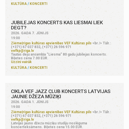
KULTŪRA
KONCERTI
JUBILEJAS KONCERTS KAS LIESMAI LIEK
DEGT?
2026. GADA 7. JŪNIJS
19:00
Ziemeļrīgas kultūras apvienības VEF Kultūras pils
<br /> Tālr.:
(+371) 67 037 832, (+371) 26 596 971
vefkp@riga.lv
Tautas deju ansambļa “Liesma” 80 gadu jubilejas koncerts.
Biļetes cena 7.00 EUR.
Uzzini vairāk
KULTŪRA
KONCERTI
CIKLA VEF JAZZ CLUB KONCERTS LATVIJAS
JAUNIE DŽEZA MŪZIĶI
2026. GADA 1. JŪNIJS
19:00
Ziemeļrīgas kultūras apvienības VEF Kultūras pils
<br /> Tālr.:
(+371) 67 037 832, (+371) 26 596 971
vefkp@riga.lv
Latvijas jauno džeza mūziķu studiju noslēguma
koncerteksāmens. Biļetes cena 15.00 EUR.