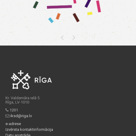
Kr. Valdemāra ielā 5
Rīga, LV-1010
1201
iksd@riga.lv
e-adrese
Izvērsta kontaktinformācija
Datu apstrāde