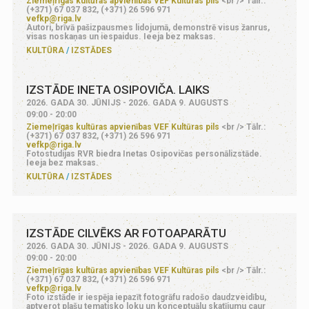
Ziemeļrīgas kultūras apvienības VEF Kultūras pils
<br /> Tālr.:
(+371) 67 037 832, (+371) 26 596 971
vefkp@riga.lv
Autori, brīvā pašizpausmes lidojumā, demonstrē visus žanrus,
visas noskaņas un iespaidus. Ieeja bez maksas.
KULTŪRA
IZSTĀDES
IZSTĀDE INETA OSIPOVIČA. LAIKS
2026. GADA 30. JŪNIJS - 2026. GADA 9. AUGUSTS
09:00 - 20:00
Ziemeļrīgas kultūras apvienības VEF Kultūras pils
<br /> Tālr.:
(+371) 67 037 832, (+371) 26 596 971
vefkp@riga.lv
Fotostudijas RVR biedra Inetas Osipovičas personālizstāde.
Ieeja bez maksas.
KULTŪRA
IZSTĀDES
IZSTĀDE CILVĒKS AR FOTOAPARĀTU
2026. GADA 30. JŪNIJS - 2026. GADA 9. AUGUSTS
09:00 - 20:00
Ziemeļrīgas kultūras apvienības VEF Kultūras pils
<br /> Tālr.:
(+371) 67 037 832, (+371) 26 596 971
vefkp@riga.lv
Foto izstāde ir iespēja iepazīt fotogrāfu radošo daudzveidību,
aptverot plašu tematisko loku un konceptuālu skatījumu caur