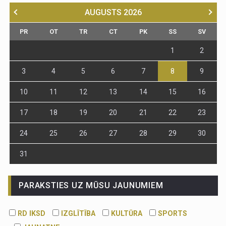
AUGUSTS
2026
PR
OT
TR
CT
PK
SS
SV
1
2
3
4
5
6
7
8
9
10
11
12
13
14
15
16
17
18
19
20
21
22
23
24
25
26
27
28
29
30
31
PARAKSTIES UZ MŪSU JAUNUMIEM
RD IKSD
IZGLĪTĪBA
KULTŪRA
SPORTS