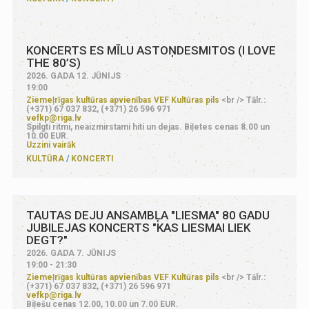
KONCERTS ES MĪLU ASTOŅDESMITOS (I LOVE
THE 80’S)
2026. GADA 12. JŪNIJS
19:00
Ziemeļrīgas kultūras apvienības VEF Kultūras pils
<br /> Tālr.:
(+371) 67 037 832, (+371) 26 596 971
vefkp@riga.lv
Spilgti ritmi, neaizmirstami hiti un dejas. Biļetes cenas 8.00 un
10.00 EUR.
Uzzini vairāk
KULTŪRA
KONCERTI
TAUTAS DEJU ANSAMBĻA "LIESMA" 80 GADU
JUBILEJAS KONCERTS "KAS LIESMAI LIEK
DEGT?"
2026. GADA 7. JŪNIJS
19:00 - 21:30
Ziemeļrīgas kultūras apvienības VEF Kultūras pils
<br /> Tālr.:
(+371) 67 037 832, (+371) 26 596 971
vefkp@riga.lv
Biļešu cenas 12.00, 10.00 un 7.00 EUR.