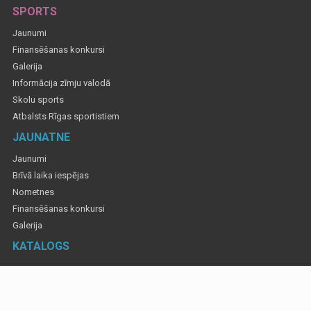
SPORTS
Jaunumi
Finansēšanas konkursi
Galerija
Informācija zīmju valodā
Skolu sports
Atbalsts Rīgas sportistiem
JAUNATNE
Jaunumi
Brīvā laika iespējas
Nometnes
Finansēšanas konkursi
Galerija
KATALOGS
Informatīvajos materiālos izmantotas fotogrāfijas, lai atspoguļotu Rīgas valstspilsētas