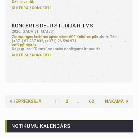
Uzzini vairāk
KULTŪRA
KONCERTI
KONCERTS DEJU STUDIJA RITMS
2026. GADA 31. MAIJS
Ziemeļrīgas kultūras apvienības VEF Kultūras pils
<br /> Tālr.:
(+371) 67 037 832, (+371) 26 596 971
vefkp@riga.lv
Deju grupas "Ritms" sezonas noslēguma koncerts.
KULTŪRA
KONCERTI
IEPRIEKŠĒJĀ
1
2
...
62
NĀKAMĀ
NOTIKUMU KALENDĀRS