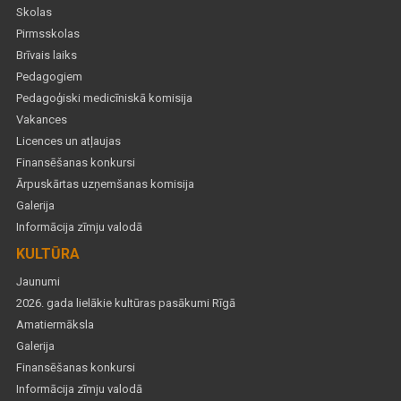
Skolas
Pirmsskolas
Brīvais laiks
Pedagogiem
Pedagoģiski medicīniskā komisija
Vakances
Licences un atļaujas
Finansēšanas konkursi
Ārpuskārtas uzņemšanas komisija
Galerija
Informācija zīmju valodā
KULTŪRA
Jaunumi
2026. gada lielākie kultūras pasākumi Rīgā
Amatiermāksla
Galerija
Finansēšanas konkursi
Informācija zīmju valodā