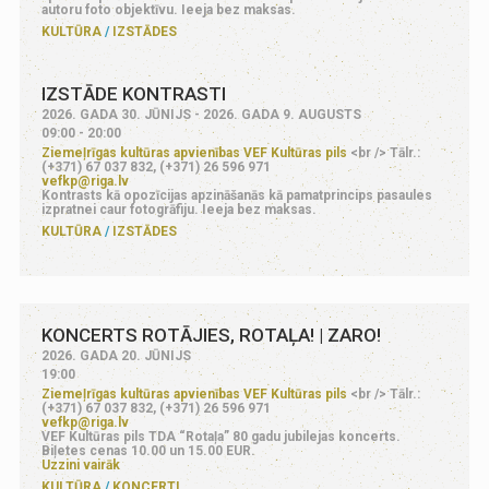
autoru foto objektīvu. Ieeja bez maksas.
KULTŪRA
IZSTĀDES
IZSTĀDE KONTRASTI
2026. GADA 30. JŪNIJS - 2026. GADA 9. AUGUSTS
09:00 - 20:00
Ziemeļrīgas kultūras apvienības VEF Kultūras pils
<br /> Tālr.:
(+371) 67 037 832, (+371) 26 596 971
vefkp@riga.lv
Kontrasts kā opozīcijas apzināšanās kā pamatprincips pasaules
izpratnei caur fotogrāfiju. Ieeja bez maksas.
KULTŪRA
IZSTĀDES
KONCERTS ROTĀJIES, ROTAĻA! | ZARO!
2026. GADA 20. JŪNIJS
19:00
Ziemeļrīgas kultūras apvienības VEF Kultūras pils
<br /> Tālr.:
(+371) 67 037 832, (+371) 26 596 971
vefkp@riga.lv
VEF Kultūras pils TDA “Rotaļa” 80 gadu jubilejas koncerts.
Biļetes cenas 10.00 un 15.00 EUR.
Uzzini vairāk
KULTŪRA
KONCERTI