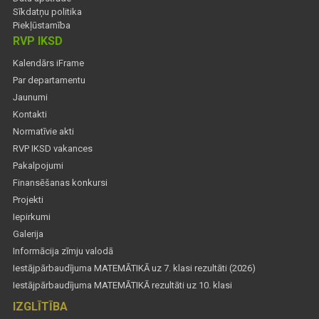
Sīkdatņu politika
Piekļūstamība
RVP IKSD
Kalendārs iFrame
Par departamentu
Jaunumi
Kontakti
Normatīvie akti
RVP IKSD vakances
Pakalpojumi
Finansēšanas konkursi
Projekti
Iepirkumi
Galerija
Informācija zīmju valodā
Iestājpārbaudījuma MATEMĀTIKĀ uz 7. klasi rezultāti (2026)
Iestājpārbaudījuma MATEMĀTIKĀ rezultāti uz 10. klasi
IZGLĪTĪBA