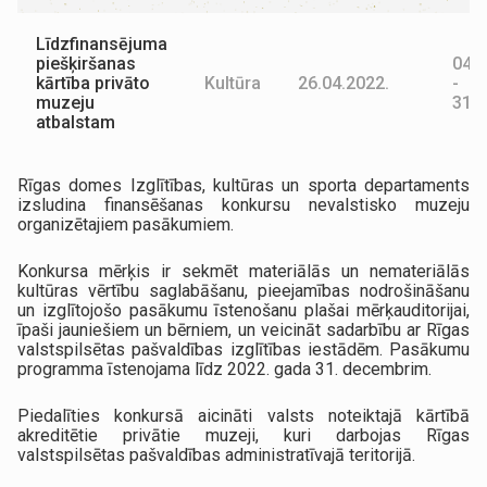
Līdzfinansējuma
piešķiršanas
04.0
kārtība privāto
Kultūra
26.04.2022.
-
muzeju
31.1
atbalstam
Rīgas domes Izglītības, kultūras un sporta departaments
izsludina finansēšanas konkursu nevalstisko muzeju
organizētajiem pasākumiem.
Konkursa mērķis ir sekmēt materiālās un nemateriālās
kultūras vērtību saglabāšanu, pieejamības nodrošināšanu
un izglītojošo pasākumu īstenošanu plašai mērķauditorijai,
īpaši jauniešiem un bērniem, un veicināt sadarbību ar Rīgas
valstspilsētas pašvaldības izglītības iestādēm. Pasākumu
programma īstenojama līdz 2022. gada 31. decembrim.
Piedalīties konkursā aicināti valsts noteiktajā kārtībā
akreditētie privātie muzeji, kuri darbojas Rīgas
valstspilsētas pašvaldības administratīvajā teritorijā.