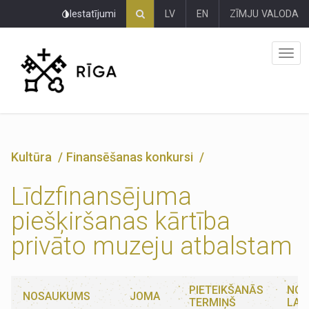
Pāriet
Iestatījumi
LV
EN
ZĪMJU VALODA
uz
lapas
saturu
Kultūra
Finansēšanas konkursi
Līdzfinansējuma
piešķiršanas kārtība
privāto muzeju atbalstam
PIETEIKŠANĀS
NOR
NOSAUKUMS
JOMA
TERMIŅŠ
LAI