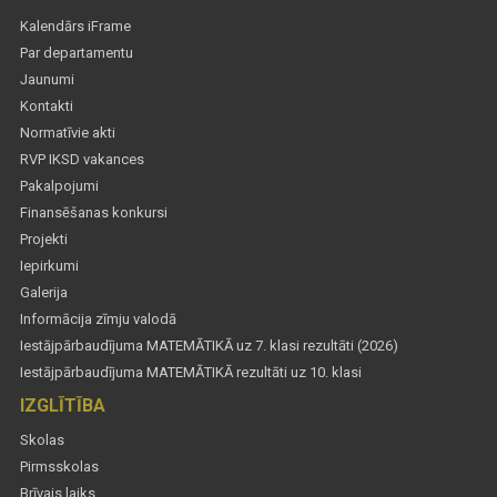
Kalendārs iFrame
Par departamentu
Jaunumi
Kontakti
Normatīvie akti
RVP IKSD vakances
Pakalpojumi
Finansēšanas konkursi
Projekti
Iepirkumi
Galerija
Informācija zīmju valodā
Iestājpārbaudījuma MATEMĀTIKĀ uz 7. klasi rezultāti (2026)
Iestājpārbaudījuma MATEMĀTIKĀ rezultāti uz 10. klasi
IZGLĪTĪBA
Skolas
Pirmsskolas
Brīvais laiks