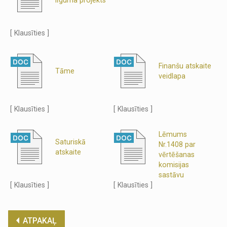
[ Klausīties ]
Finanšu atskaite
Tāme
veidlapa
[ Klausīties ]
[ Klausīties ]
Lēmums
Saturiskā
Nr.1408 par
atskaite
vērtēšanas
komisijas
sastāvu
[ Klausīties ]
[ Klausīties ]
ATPAKAĻ