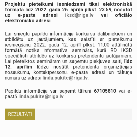
Projektu pieteikumi iesniedzami tikai elektroniskā
formātā līdz 2022. gada 26. aprīļa plkst. 23.59, nosūtot
uz e-pasta adresi
iksd@riga.lv
vai oficiālo
elektronisko adresi.
Lai sniegtu papildu informāciju konkursa dalībniekiem un
atbildētu uz jautājumiem, kas saistīti ar pieteikumu
iesniegšanu, 2022. gada 12. aprīlī plkst. 11.00 attālinātā
formātā notiks informatīvs seminārs, kurā RD IKSD
speciālisti atbildēs uz konkursa pretendentu jautājumiem.
Lai pieteiktos semināram un saņemtu piekļuves saiti,
līdz
12. aprīlim
lūdzu nosūtīt pretendenta organizācijas
nosaukumu, kontaktpersonu, e-pasta adresi un tālruņa
numuru uz adresi
linda.pukite@riga.lv
.
Papildu informāciju var saņemt tālruni
67105810
vai e-
pastā
linda.pukite@riga.lv
.
REZULTĀTI