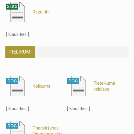
Rezultāti
[ Klausīties ]
PIELIKUMI
Pieteikuma
Nolikums
veidlapa
[ Klausīties ]
[ Klausīties ]
Finansēšanas
līguma projekts