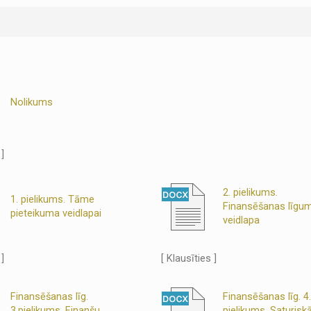
Nolikums
 ]
2. pielikums.
1. pielikums. Tāme
Finansēšanas līgu
pieteikuma veidlapai
veidlapa
 ]
[ Klausīties ]
Finansēšanas līg.
Finansēšanas līg. 4.
3.pielikums. Finanšu
pielikums. Saturisk