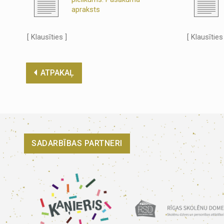
apraksts
[ Klausīties ]
[ Klausīties
ATPAKAĻ
SADARBĪBAS PARTNERI