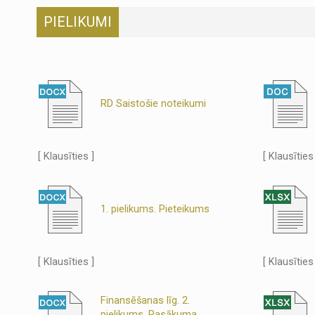
PIELIKUMI
RD Saistošie noteikumi
[ Klausīties ]
[ Klausīties
1. pielikums. Pieteikums
[ Klausīties ]
[ Klausīties
Finansēšanas līg. 2.
pielikums. Pasākuma