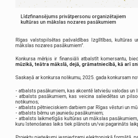
Līdzfinansējums privātpersonu organizētajiem
kultūras un mākslas nozares pasākumiem
Rīgas valstspilsētas pašvaldības Izglītības, kultūras
mākslas nozares pasākumiem”.
Konkursa mērķis ir finansiāli atbalstīt komersantu, bi
mūzikā, teātra mākslā, dejā, grāmatniecībā, kā arī 
Saskaņā ar konkursa nolikumu, 2025. gada konkursam note
- atbalsts pasākumiem, kas akcentē latviešu valodas un l
- atbalsts pasākumiem, kas veicina saliedētas un pilsoni
notikumos;
- atbalsts pētnieciskiem darbiem par Rīgas vēsturi un mūs
- atbalsts bērnu un jauniešu pasākumiem;
- atbalsts laikmetīgās kultūras un mākslas pasākumiem,
kuru īstenošanas laiks tiek plānots un/vai pagarināts lai
Projektu pieteikumi iesniedzami elektroniskā formātā, p