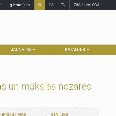
ies
Iestatījumi
LV
EN
ZĪMJU VALODA
JAUNATNE
KATALOGS
ras un mākslas nozares
ORISES LAIKS
STATUSS