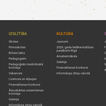
IZGLĪTĪBA
KULTŪRA
Skolas
Jaunumi
J
Pirmsskolas
2026. gada lielākie kultūras
F
pasākumi Rīgā
Brīvais laiks
G
Amatiermāksla
Pedagogiem
I
Galerija
Pedagoģiski medicīniskā
S
komisija
Finansēšanas konkursi
A
Vakances
Informācija zīmju valodā
Licences un atļaujas
Finansēšanas konkursi
Ārpuskārtas uzņemšanas
komisija
Galerija
Informācija zīmju valodā