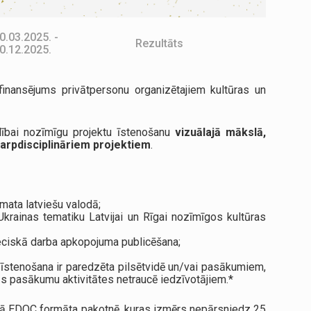
0.03.2025. -
Rezultāts
0.12.2025.
finansējums privātpersonu organizētajiem kultūras un
ldībai nozīmīgu projektu īstenošanu
vizuālajā mākslā,
tarpdisciplināriem projektiem
.
mata latviešu valodā;
Ukrainas tematiku Latvijai un Rīgai nozīmīgos kultūras
nieciskā darba apkopojuma publicēšana;
īstenošana ir paredzēta pilsētvidē un/vai pasākumiem,
tās pasākumu aktivitātes netraucē iedzīvotājiem.*
ienā EDOC formāta pakotnē, kuras izmērs nepārsniedz 25