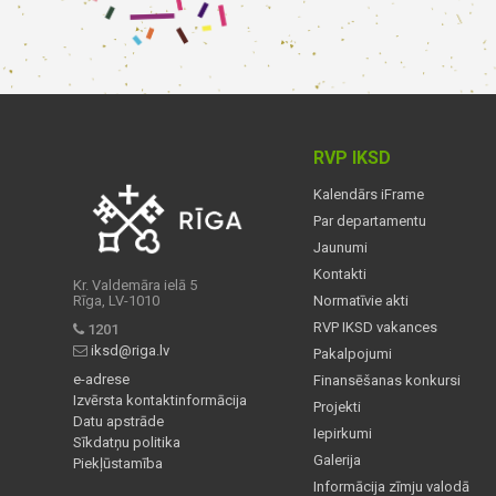
RVP IKSD
Kalendārs iFrame
Par departamentu
Jaunumi
Kontakti
Kr. Valdemāra ielā 5
Rīga, LV-1010
Normatīvie akti
RVP IKSD vakances
1201
iksd@riga.lv
Pakalpojumi
e-adrese
Finansēšanas konkursi
Izvērsta kontaktinformācija
Projekti
Datu apstrāde
Iepirkumi
Sīkdatņu politika
Galerija
Piekļūstamība
Informācija zīmju valodā