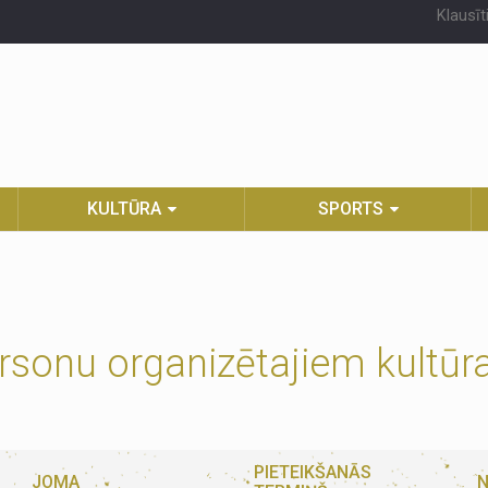
Klausīt
KULTŪRA
SPORTS
ersonu organizētajiem kultū
PIETEIKŠANĀS
JOMA
N