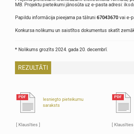
MB. Projektu pieteikumi jānosūta uz e-pasta adresi:
iksd
Papildu informācija pieejama pa tālruni
67043670
vai e-p
Konkursa nolikumu un saistītos dokumentus skatīt zemāk
* Nolikums grozīts 2024. gada 20. decembrī.
REZULTĀTI
Iesniegto pieteikumu
saraksts
[ Klausīties ]
[ Klausīties