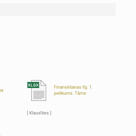
Finansēšanas līg. 1.
ma
pielikums. Tāme
[ Klausīties ]
ā