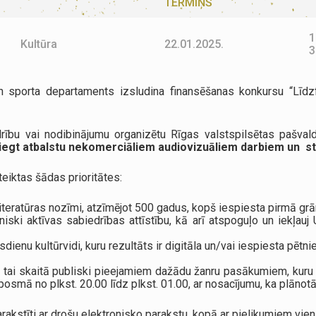
TERMIŅŠ
1
Kultūra
22.01.2025.
3
 un sporta departaments izsludina finansēšanas konkursu “Līdz
edrību vai nodibinājumu organizētu Rīgas valstspilsētas pašva
sniegt atbalstu nekomerciāliem audiovizuāliem darbiem un s
iktas šādas prioritātes:
iteratūras nozīmi, atzīmējot 500 gadus, kopš iespiesta pirmā grā
ski aktīvas sabiedrības attīstību, kā arī atspoguļo un iekļauj 
dienu kultūrvidi, kuru rezultāts ir digitāla un/vai iespiesta pēt
 tai skaitā publiski pieejamiem dažādu žanru pasākumiem, kuru 
kposmā no plkst. 20.00 līdz plkst. 01.00, ar nosacījumu, ka plāno
arakstīti ar drošu elektronisko parakstu, kopā ar pielikumiem v