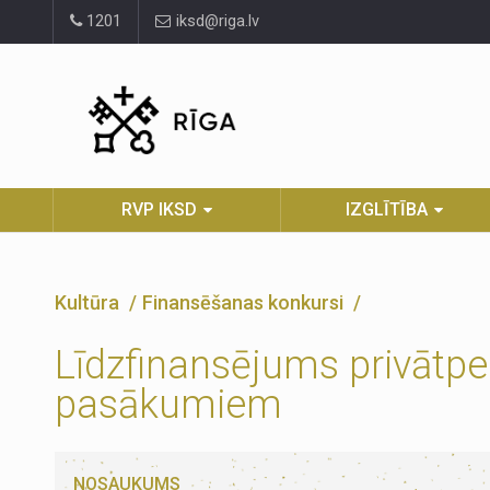
Pāriet
1201
iksd@riga.lv
uz
lapas
saturu
RVP IKSD
IZGLĪTĪBA
Kultūra
Finansēšanas konkursi
Līdzfinansējums privātp
pasākumiem
NOSAUKUMS