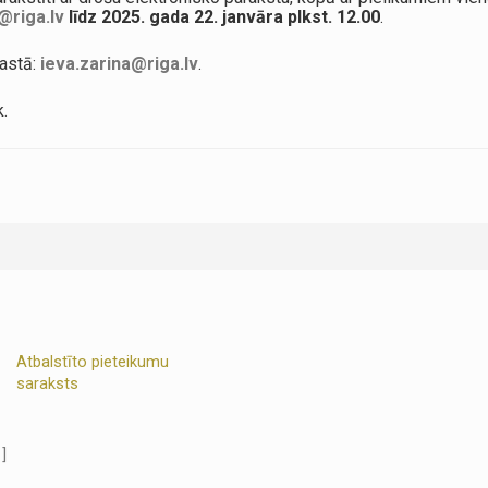
@riga.lv
līdz 2025. gada 22. janvāra plkst. 12.00
.
astā:
ieva.zarina@riga.lv
.
.
Atbalstīto pieteikumu
saraksts
 ]