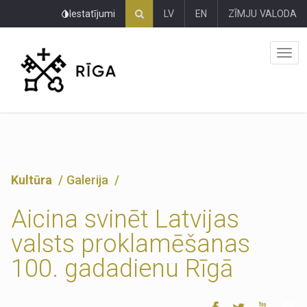
Pāriet
Iestatījumi
LV
EN
ZĪMJU VALODA
uz
lapas
saturu
Kultūra
Galerija
Aicina svinēt Latvijas
valsts proklamēšanas
100. gadadienu Rīgā