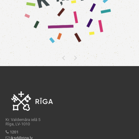
Kr. Valdemāra ielā 5
Rīga, LV-1010
1201
iksd@riga.lv