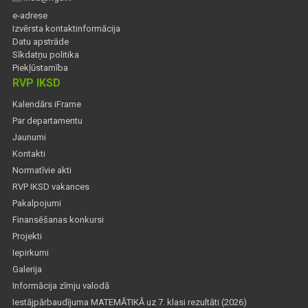
e-adrese
Izvērsta kontaktinformācija
Datu apstrāde
Sīkdatņu politika
Piekļūstamība
RVP IKSD
Kalendārs iFrame
Par departamentu
Jaunumi
Kontakti
Normatīvie akti
RVP IKSD vakances
Pakalpojumi
Finansēšanas konkursi
Projekti
Iepirkumi
Galerija
Informācija zīmju valodā
Iestājpārbaudījuma MATEMĀTIKĀ uz 7. klasi rezultāti (2026)