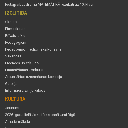
Iestājpārbaudījuma MATEMĀTIKĀ rezultāti uz 10. klasi
IZGLĪTĪBA
Skolas
Pirmsskolas
Brīvais laiks
Pedagogiem
Pedagoģiski medicīniskā komisija
Vakances
Licences un atļaujas
Finansēšanas konkursi
Ārpuskārtas uzņemšanas komisija
Galerija
Informācija zīmju valodā
KULTŪRA
Jaunumi
2026. gada lielākie kultūras pasākumi Rīgā
Amatiermāksla