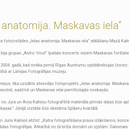
s anatomija. Maskavas iela”
ēja fotoizstādes „Ielas anatomija. Maskavas iela” atklāšanu Mazā Kalna
rī bija grupas „Astro ’n’out” īpašais koncerts visiem Maskavas forštat
2004. gadā, kad notika pirmā Rīgas Austrumu izpilddirekcijas (toreiz R
ībā ar Latvijas Fotogrāfijas muzeju.
lniņus, tika uzsākts atsevišķs fotoprojekts „Ielas anatomija. Maskavas
 gaisotnē, sadzīvē un Maskavas ielai piemītošajās noskaņās.
a no Jura un Arņa Kalniņu fotografētā materiāla pirmās daļas būs ap
kaņas.” Jūnijā izstāde būs skatāma Spīķeru kvartālā.
m Juris Kalniņš atzīst: „Katra fotografēšana prasa izšķiršanos, konce
žādas fotogrāfijas. Atkarībā no tā brīža domām un izjūtām. Galvenais 