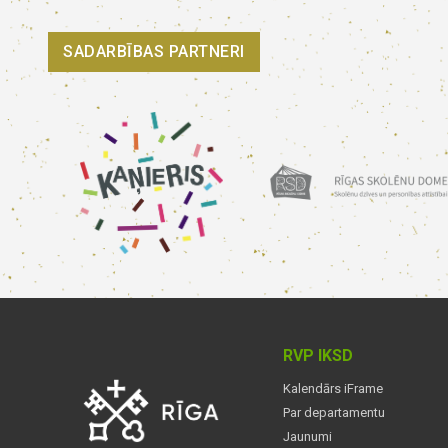
SADARBĪBAS PARTNERI
RVP IKSD
Kalendārs iFrame
Par departamentu
Jaunumi