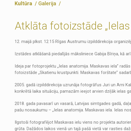
Kultūra
Galerija
Atklāta fotoizstāde „Iela
12. maijā plkst. 12.15 Rīgas Austrumu izpilddirekcija organiz
Izstādes atklāšanā piedalījās māksliniece Gabija Bīriņa, kā a
Ideja par fotoprojektu „Ielas anatomija. Maskavas iela” radās 
fotoizstāde „Skatienu krustpunkti. Maskavas forštate” sadarb
2005. gadā izpilddirekcija uzrunāja fotogrāfus Juri un Arni Ka
konkrētā laika situāciju, pamazām ieejot arvien dziļāk ielas
2018. gada pavasarī un vasarā, Latvijas simtgades gadā, daļ
pašu nosaukumu – „Ielas anatomija. Maskavas iela. Ielas nos
Ilgstoši fotografējot Maskavas ielu viens no projekta autorie
grūta. Dažādos laikos vienā un tajā pašā vietā var rasties da