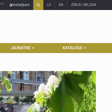
ies
Iestatījumi
LV
EN
ZĪMJU VALODA
JAUNATNE
KATALOGS