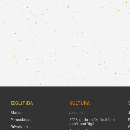
IZGLĪTĪBA
KULTŪRA
Skolas
Jaunumi
J
Pirmsskolas
2026. gada lielākie kultūras
F
pasākumi Rīgā
Brīvais laiks
G