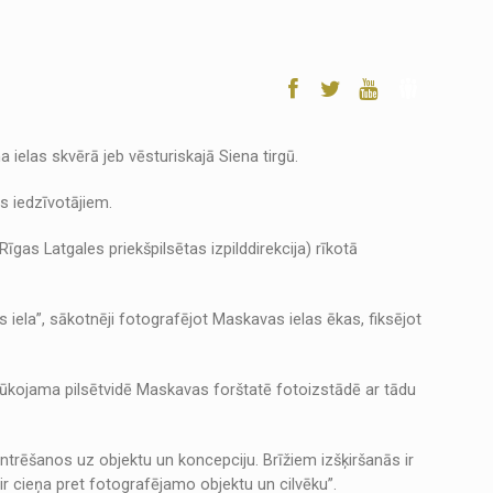
 ielas skvērā jeb vēsturiskajā Siena tirgū.
es iedzīvotājiem.
īgas Latgales priekšpilsētas izpilddirekcija) rīkotā
 iela”, sākotnēji fotografējot Maskavas ielas ēkas, fiksējot
lūkojama pilsētvidē Maskavas forštatē fotoizstādē ar tādu
ntrēšanos uz objektu un koncepciju. Brīžiem izšķiršanās ir
ir cieņa pret fotografējamo objektu un cilvēku”.