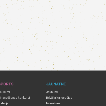
SPORTS
JAUNATNE
aunumi
Jaunumi
inansēšanas konkursi
Brīvā laika iespējas
alerija
Nometnes