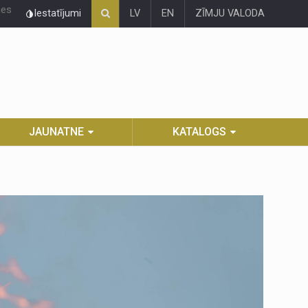
ies
Iestatījumi
LV
EN
ZĪMJU VALODA
JAUNATNE
KATALOGS