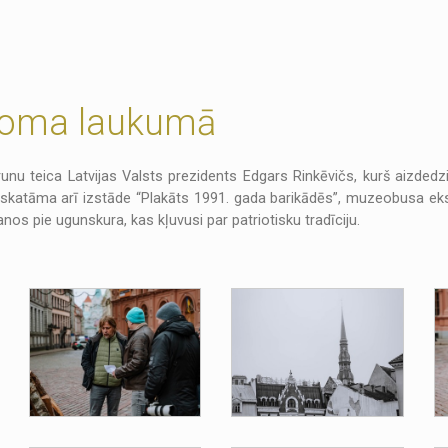
 Doma laukumā
unu teica Latvijas Valsts prezidents Edgars Rinkēvičs, kurš aizde
skatāma arī izstāde “Plakāts 1991. gada barikādēs”, muzeobusa ekspo
nos pie ugunskura, kas kļuvusi par patriotisku tradīciju.