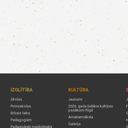
IZGLĪTĪBA
KULTŪRA
Skolas
Jaunumi
J
Pirmsskolas
2026. gada lielākie kultūras
F
pasākumi Rīgā
Brīvais laiks
G
Amatiermāksla
Pedagogiem
I
Galerija
Pedagoģiski medicīniskā
S