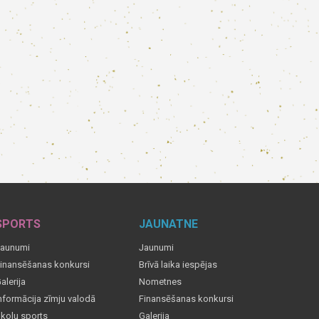
SPORTS
JAUNATNE
aunumi
Jaunumi
inansēšanas konkursi
Brīvā laika iespējas
alerija
Nometnes
nformācija zīmju valodā
Finansēšanas konkursi
kolu sports
Galerija