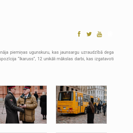
dzināja piemiņas ugunskuru, kas jaunsargu uzraudzībā dega
zīcija “Ikaruss”, 12 unikāli mākslas darbi, kas izgatavoti