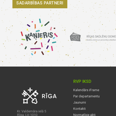
SADARBĪBAS PARTNERI
RVP IKSD
Kalendārs iFrame
Par departamentu
Jaunumi
Kontakti
Kr. Valdemāra ielā 5
Rīga, LV-1010
Normatīvie akti