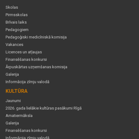
Skolas
Pirmsskolas
Brīvais laiks
Pedagogiem
Pedagoģiski medicīniskā komisija
Vakances
Licences un atļaujas
Finansēšanas konkursi
Ārpuskārtas uzņemšanas komisija
Galerija
Informācija zīmju valodā
KULTŪRA
Jaunumi
2026. gada lielākie kultūras pasākumi Rīgā
Amatiermāksla
Galerija
Finansēšanas konkursi
Informācija zīmju valodā