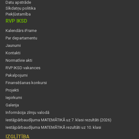
Datu apstrāde
Sīkdatņu politika
Piekļūstamība
RVP IKSD
Kalendārs iFrame
Par departamentu
Jaunumi
Kontakti
Normatīvie akti
RVP IKSD vakances
Pakalpojumi
Finansēšanas konkursi
Projekti
Iepirkumi
Galerija
Informācija zīmju valodā
Iestājpārbaudījuma MATEMĀTIKĀ uz 7. klasi rezultāti (2026)
Iestājpārbaudījuma MATEMĀTIKĀ rezultāti uz 10. klasi
IZGLĪTĪBA