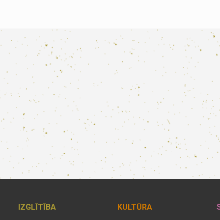
IZGLĪTĪBA
KULTŪRA