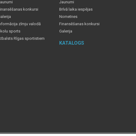
aunumi
Jaunumi
inansēšanas konkursi
Brīvā laika iespējas
alerija
Nometnes
nformācija zīmju valodā
Finansēšanas konkursi
kolu sports
Galerija
tbalsts Rīgas sportistiem
KATALOGS