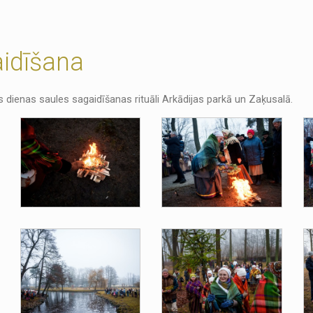
aidīšana
s dienas saules sagaidīšanas rituāli Arkādijas parkā un Zaķusalā.