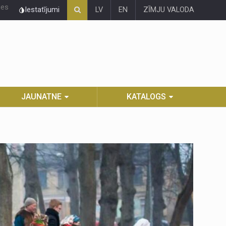
ies
Iestatījumi
LV
EN
ZĪMJU VALODA
JAUNATNE
KATALOGS