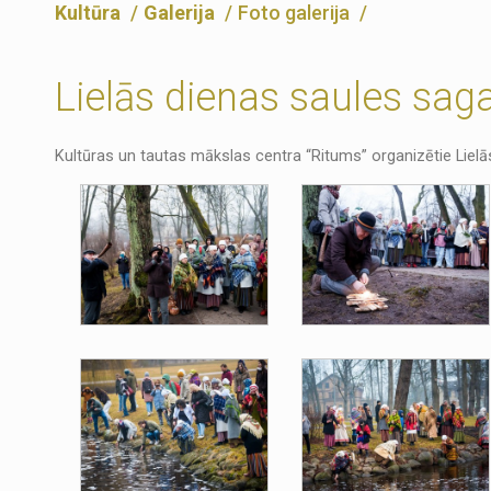
Kultūra
Galerija
Foto galerija
Lielās dienas saules sag
Kultūras un tautas mākslas centra “Ritums” organizētie Lielā