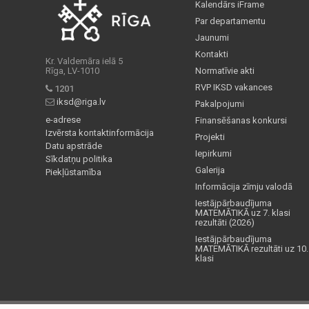
Kalendārs iFrame
Par departamentu
Jaunumi
Kontakti
Kr. Valdemāra ielā 5
Rīga, LV-1010
Normatīvie akti
RVP IKSD vakances
1201
iksd@riga.lv
Pakalpojumi
e-adrese
Finansēšanas konkursi
Izvērsta kontaktinformācija
Projekti
Datu apstrāde
Iepirkumi
Sīkdatņu politika
Galerija
Piekļūstamība
Informācija zīmju valodā
Iestājpārbaudījuma
MATEMĀTIKĀ uz 7. klasi
rezultāti (2026)
Iestājpārbaudījuma
MATEMĀTIKĀ rezultāti uz 10.
klasi