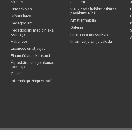
Skolas
Jaunumi
J
Pirmsskolas
2026. gada lielākie kultūras
F
pasākumi Rīgā
Brīvais laiks
G
Amatiermāksla
Pedagogiem
I
Galerija
Pedagoģiski medicīniskā
S
komisija
Finansēšanas konkursi
A
Vakances
Informācija zīmju valodā
Licences un atļaujas
Finansēšanas konkursi
Ārpuskārtas uzņemšanas
komisija
Galerija
Informācija zīmju valodā