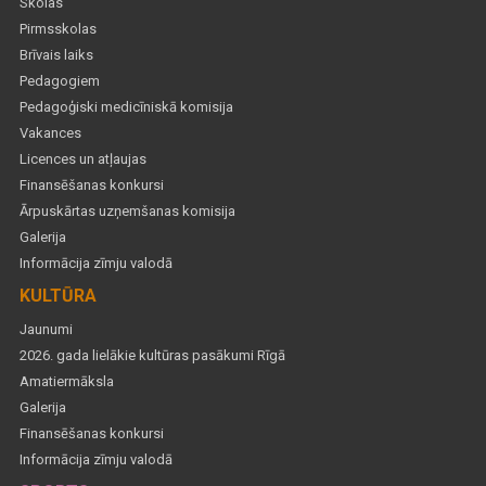
Skolas
Pirmsskolas
Brīvais laiks
Pedagogiem
Pedagoģiski medicīniskā komisija
Vakances
Licences un atļaujas
Finansēšanas konkursi
Ārpuskārtas uzņemšanas komisija
Galerija
Informācija zīmju valodā
KULTŪRA
Jaunumi
2026. gada lielākie kultūras pasākumi Rīgā
Amatiermāksla
Galerija
Finansēšanas konkursi
Informācija zīmju valodā