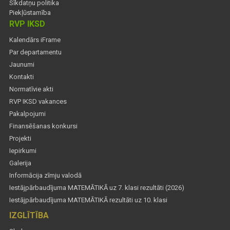
Sīkdatņu politika
Piekļūstamība
RVP IKSD
Kalendārs iFrame
Par departamentu
Jaunumi
Kontakti
Normatīvie akti
RVP IKSD vakances
Pakalpojumi
Finansēšanas konkursi
Projekti
Iepirkumi
Galerija
Informācija zīmju valodā
Iestājpārbaudījuma MATEMĀTIKĀ uz 7. klasi rezultāti (2026)
Iestājpārbaudījuma MATEMĀTIKĀ rezultāti uz 10. klasi
IZGLĪTĪBA