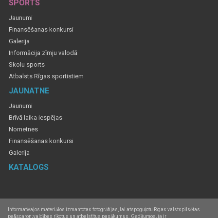
SPORTS
Jaunumi
Finansēšanas konkursi
Galerija
Informācija zīmju valodā
Skolu sports
Atbalsts Rīgas sportistiem
JAUNATNE
Jaunumi
Brīvā laika iespējas
Nometnes
Finansēšanas konkursi
Galerija
KATALOGS
Informatīvajos materiālos izmantotas fotogrāfijas, lai atspoguļotu Rīgas valstspilsētas
pa&scaron;valdības rīkotus un atbalstītus pasākumus. Gadījumos, ja ir