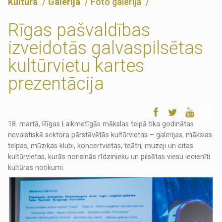
Kultūra
Galerija
Foto galerija
Rīgas pašvaldības
izveidotās galvaspilsētas
kultūrvietu kartes
prezentācija
18. martā, Rīgas Laikmetīgās mākslas telpā tika godinātas
nevalstiskā sektora pārstāvētās kultūrvietas – galerijas, mākslas
telpas, mūzikas klubi, koncertvietas, teātri, muzeji un citas
kultūrvietas, kurās norisinās rīdzinieku un pilsētas viesu iecienīti
kultūras notikumi.