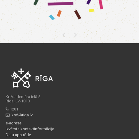
Kr. Valdemāra ielā 5
Rīga, LV-1010
1201
iksd@riga.lv
e-adrese
Izvērsta kontaktinformācija
Datu apstrāde