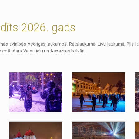
dīts 2026. gads
līksmās svinībās Vecrīgas laukumos: Rātslaukumā, Līvu laukumā, Pils
posmā starp Vaļņu ielu un Aspazijas bulvāri.