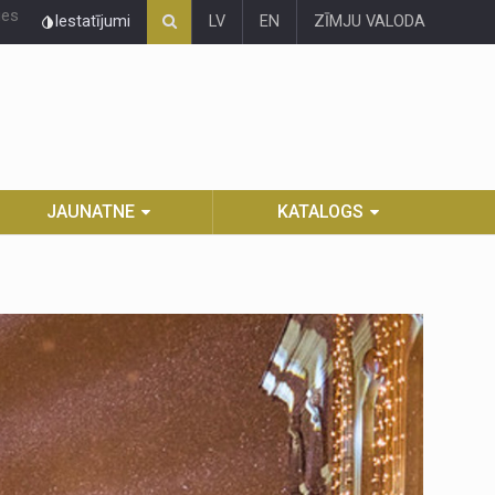
ies
Iestatījumi
LV
EN
ZĪMJU VALODA
JAUNATNE
KATALOGS