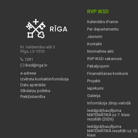
RVP IKSD
Kalendārs iFrame
Par departamentu
Jaunumi
Kontakti
Kr. Valdemāra ielā 5
Rīga, LV-1010
Normatīvie akti
RVP IKSD vakances
1201
iksd@riga.lv
Pakalpojumi
e-adrese
Finansēšanas konkursi
Izvērsta kontaktinformācija
Projekti
Datu apstrāde
Iepirkumi
Sīkdatņu politika
Galerija
Piekļūstamība
Informācija zīmju valodā
Iestājpārbaudījuma
MATEMĀTIKĀ uz 7. klasi
rezultāti (2026)
Iestājpārbaudījuma
MATEMĀTIKĀ rezultāti uz 10.
klasi