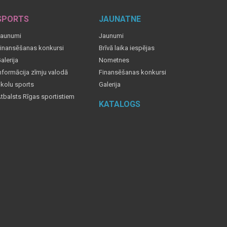
SPORTS
JAUNATNE
aunumi
Jaunumi
inansēšanas konkursi
Brīvā laika iespējas
alerija
Nometnes
nformācija zīmju valodā
Finansēšanas konkursi
kolu sports
Galerija
tbalsts Rīgas sportistiem
KATALOGS