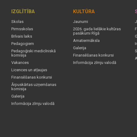
IZGLĪTĪBA
KULTŪRA
Skolas
Jaunumi
J
Pirmsskolas
2026. gada lielākie kultūras
F
pasākumi Rīgā
Brīvais laiks
G
Amatiermāksla
Pedagogiem
I
Galerija
Pedagoģiski medicīniskā
S
komisija
Finansēšanas konkursi
A
Vakances
Informācija zīmju valodā
Licences un atļaujas
Finansēšanas konkursi
Ārpuskārtas uzņemšanas
komisija
Galerija
Informācija zīmju valodā