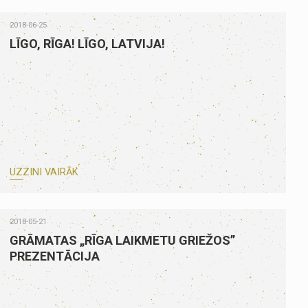
2018-06-25
LĪGO, RĪGA! LĪGO, LATVIJA!
UZZINI VAIRĀK
2018-05-21
GRĀMATAS „RĪGA LAIKMETU GRIEŽOS”
PREZENTĀCIJA