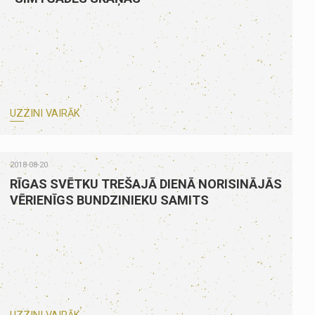
UZZINI VAIRĀK
2018-08-20
RĪGAS SVĒTKU TREŠAJĀ DIENĀ NORISINĀJĀS
VĒRIENĪGS BUNDZINIEKU SAMITS