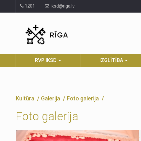
Pāriet
1201
iksd@riga.lv
uz
lapas
saturu
RVP IKSD
IZGLĪTĪBA
Kultūra
Galerija
Foto galerija
Foto galerija