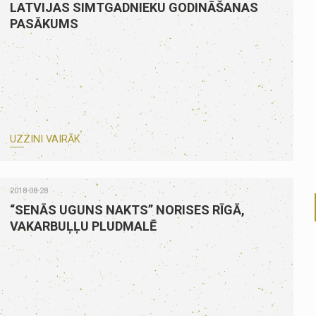
LATVIJAS SIMTGADNIEKU GODINĀŠANAS
PASĀKUMS
UZZINI VAIRĀK
2018-08-28
“SENĀS UGUNS NAKTS” NORISES RĪGĀ,
VAKARBUĻĻU PLUDMALĒ