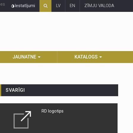
ies
Iestatījumi
LV
EN
ZĪMJU VALODA
JAUNATNE
KATALOGS
SVARĪGI
RD logotips