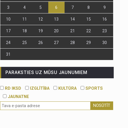
3
4
5
6
7
8
9
10
11
12
13
14
15
16
17
18
19
20
21
22
23
24
25
26
27
28
29
30
31
PARAKSTIES UZ MŪSU JAUNUMIEM
RD IKSD
IZGLĪTĪBA
KULTŪRA
SPORTS
JAUNATNE
NOSŪTĪT