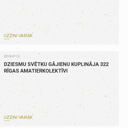
UZZINI VAIRĀK
2018-07-13
DZIESMU SVĒTKU GĀJIENU KUPLINĀJA 322
RĪGAS AMATIERKOLEKTĪVI
UZZINI VAIRĀK