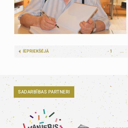
IEPRIEKŠĒJĀ
1
...
SADARBĪBAS PARTNERI