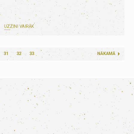
UZZINI VAIRĀK
31
32
33
NĀKAMĀ