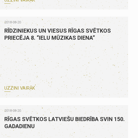
UZZINI VAIRĀK
2018-08-20
RĪDZINIEKUS UN VIESUS RĪGAS SVĒTKOS
PRIECĒJA 8. “IELU MŪZIKAS DIENA”
UZZINI VAIRĀK
2018-08-20
RĪGAS SVĒTKOS LATVIEŠU BIEDRĪBA SVIN 150.
GADADIENU