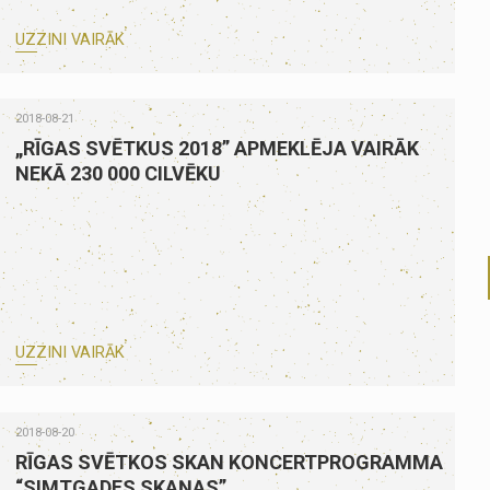
UZZINI VAIRĀK
2018-08-21
„RĪGAS SVĒTKUS 2018” APMEKLĒJA VAIRĀK
NEKĀ 230 000 CILVĒKU
UZZINI VAIRĀK
2018-08-20
RĪGAS SVĒTKOS SKAN KONCERTPROGRAMMA
“SIMTGADES SKAŅAS”