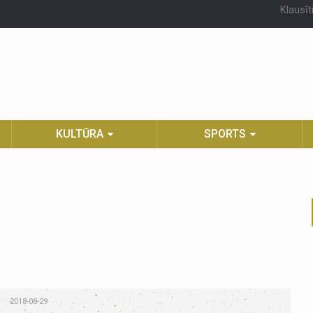
Klausīt
KULTŪRA
SPORTS
2018-08-29