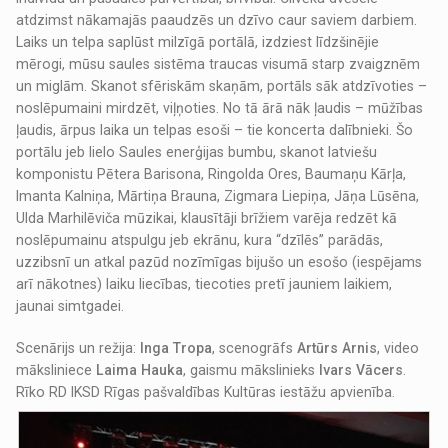
atdzimst nākamajās paaudzēs un dzīvo caur saviem darbiem.
Laiks un telpa saplūst milzīgā portālā, izdziest līdzšinējie
mērogi, mūsu saules sistēma traucas visumā starp zvaigznēm
un miglām. Skanot sfēriskām skaņām, portāls sāk atdzīvoties –
noslēpumaini mirdzēt, viļņoties. No tā ārā nāk ļaudis – mūžības
ļaudis, ārpus laika un telpas esoši – tie koncerta dalībnieki. Šo
portālu jeb lielo Saules enerģijas bumbu, skanot latviešu
komponistu Pētera Barisona, Ringolda Ores, Baumaņu Kārļa,
Imanta Kalniņa, Mārtiņa Brauna, Zigmara Liepiņa, Jāņa Lūsēna,
Ulda Marhilēviča mūzikai, klausītāji brīžiem varēja redzēt kā
noslēpumainu atspulgu jeb ekrānu, kura “dzīlēs” parādās,
uzzibsnī un atkal pazūd nozīmīgas bijušo un esošo (iespējams
arī nākotnes) laiku liecības, tiecoties pretī jauniem laikiem,
jaunai simtgadei.
Scenārijs un režija:
Inga Tropa
, scenogrāfs
Artūrs Arnis
, video
māksliniece
Laima Hauka
, gaismu mākslinieks
Ivars Vācers
.
Rīko RD IKSD Rīgas pašvaldības Kultūras iestāžu apvienība.