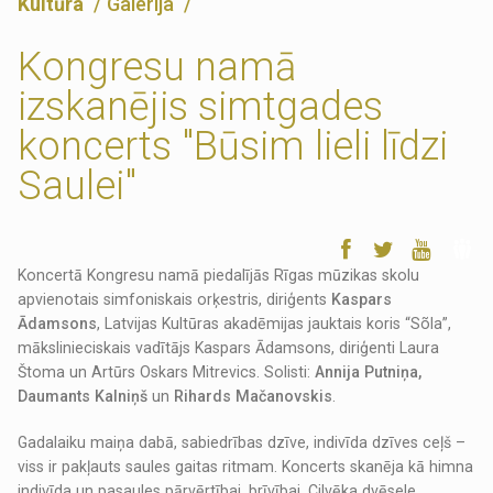
Kultūra
Galerija
Kongresu namā
izskanējis simtgades
koncerts "Būsim lieli līdzi
Saulei"
Koncertā Kongresu namā piedalījās Rīgas mūzikas skolu
apvienotais simfoniskais orķestris, diriģents
Kaspars
Ādamsons
, Latvijas Kultūras akadēmijas jauktais koris “Sõla”,
mākslinieciskais vadītājs Kaspars Ādamsons, diriģenti Laura
Štoma un Artūrs Oskars Mitrevics. Solisti:
Annija Putniņa,
Daumants Kalniņš
un
Rihards Mačanovskis
.
Gadalaiku maiņa dabā, sabiedrības dzīve, indivīda dzīves ceļš –
viss ir pakļauts saules gaitas ritmam. Koncerts skanēja kā himna
indivīda un pasaules pārvērtībai, brīvībai. Cilvēka dvēsele