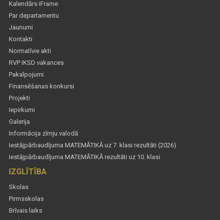
Kalendārs iFrame
Par departamentu
Jaunumi
Kontakti
Normatīvie akti
RVP IKSD vakances
Pakalpojumi
Finansēšanas konkursi
Projekti
Iepirkumi
Galerija
Informācija zīmju valodā
Iestājpārbaudījuma MATEMĀTIKĀ uz 7. klasi rezultāti (2026)
Iestājpārbaudījuma MATEMĀTIKĀ rezultāti uz 10. klasi
IZGLĪTĪBA
Skolas
Pirmsskolas
Brīvais laiks