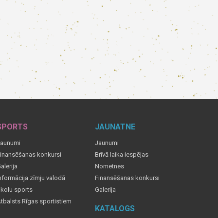
SPORTS
JAUNATNE
aunumi
Jaunumi
inansēšanas konkursi
Brīvā laika iespējas
alerija
Nometnes
nformācija zīmju valodā
Finansēšanas konkursi
kolu sports
Galerija
tbalsts Rīgas sportistiem
KATALOGS