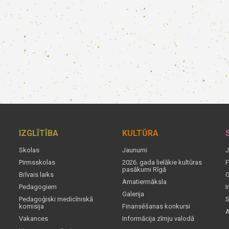
IZGLĪTĪBA
KULTŪRA
Skolas
Jaunumi
J
Pirmsskolas
2026. gada lielākie kultūras
F
pasākumi Rīgā
Brīvais laiks
G
Amatiermāksla
Pedagogiem
I
Galerija
Pedagoģiski medicīniskā
S
komisija
Finansēšanas konkursi
A
Vakances
Informācija zīmju valodā