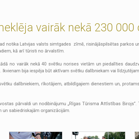
eklēja vairāk nekā 230 000 
gad notika Latvijas valsts simtgades zīmē, risinājāspilsētas parkos 
diem, kā arī tūristi no ārvalstīm.
ādā no vairāk nekā 40 svētku norises vietām un piedalīties daudzv
 Ikvienam bija iespēja būt aktīvam svētku dalībniekam vai līdzjutēj
ētku dalībniekiem, rīkotājiem, atbildīgajiem dienestiem un, protams
ostas pārvaldi un nodibinājumu „Rīgas Tūrisma Attīstības Birojs”. 
un sabiedriskajām organizācijām.