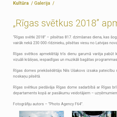
Kultūra
Galerija
„Rīgas svētkus 2018” apm
“Rīgas svētki 2018” – pilsētas 817. dzimšanas diena, kas šo
vairāk nekā 230 000 rīdzinieku, pilsētas viesu no Latvijas nova
Rīgas svētkos apmeklētāji trīs dienu garumā varēja pabūt k
vizuāli krāšņas, iespaidīgas un muzikāli bagātas programmas.
Rīgas domes priekšsēdētājs Nils Ušakovs izsaka pateicību sv
noskaņu pilsētā.
Rīgas svētkus piedāvāja Rīgas dome sadarbībā ar Rīgas brīv
departaments kopā ar pasākumu veidotājiem – uzņēmumiem 
Fotogrāfiju autors – “Photo Agency F64”.