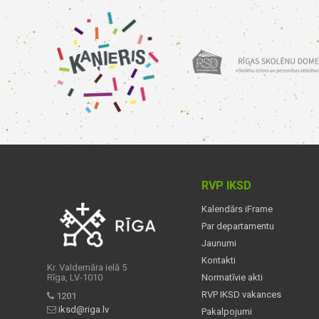
RVP IKSD
Kalendārs iFrame
Par departamentu
Jaunumi
Kontakti
Kr. Valdemāra ielā 5
Rīga, LV-1010
Normatīvie akti
RVP IKSD vakances
1201
iksd@riga.lv
Pakalpojumi