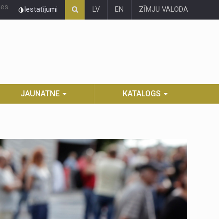
ies
Iestatījumi
LV
EN
ZĪMJU VALODA
JAUNATNE
KATALOGS