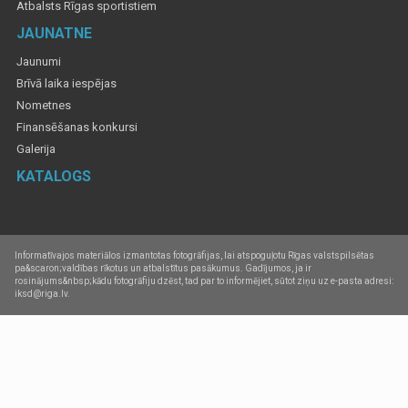
Atbalsts Rīgas sportistiem
JAUNATNE
Jaunumi
Brīvā laika iespējas
Nometnes
Finansēšanas konkursi
Galerija
KATALOGS
Informatīvajos materiālos izmantotas fotogrāfijas, lai atspoguļotu Rīgas valstspilsētas
pa&scaron;valdības rīkotus un atbalstītus pasākumus. Gadījumos, ja ir
rosinājums&nbsp;kādu fotogrāfiju dzēst, tad par to informējiet, sūtot ziņu uz e-pasta adresi:
iksd@riga.lv.