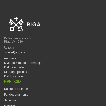
Kr. Valdemāra ielā 5
Rīga, LV-1010
1201
iksd@riga.lv
e-adrese
Izvērsta kontaktinformācija
Datu apstrāde
Sīkdatņu politika
Piekļūstamība
RVP IKSD
Kalendārs iFrame
Par departamentu
Jaunumi
Kontakti