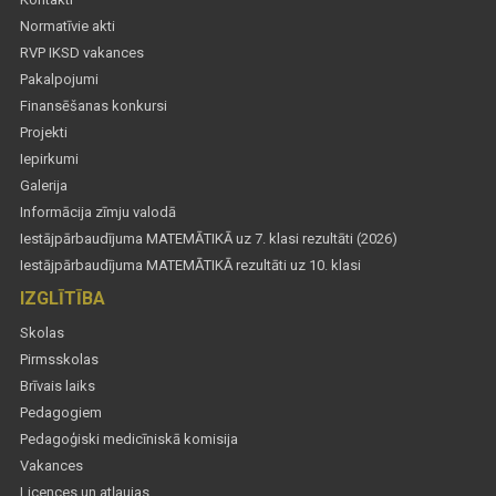
Normatīvie akti
RVP IKSD vakances
Pakalpojumi
Finansēšanas konkursi
Projekti
Iepirkumi
Galerija
Informācija zīmju valodā
Iestājpārbaudījuma MATEMĀTIKĀ uz 7. klasi rezultāti (2026)
Iestājpārbaudījuma MATEMĀTIKĀ rezultāti uz 10. klasi
IZGLĪTĪBA
Skolas
Pirmsskolas
Brīvais laiks
Pedagogiem
Pedagoģiski medicīniskā komisija
Vakances
Licences un atļaujas