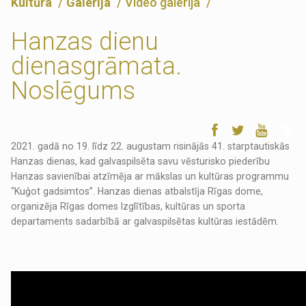
Kultūra
Galerija
Video galerija
Hanzas dienu
dienasgrāmata.
Noslēgums
2021. gadā no 19. līdz 22. augustam risinājās 41. starptautiskās
Hanzas dienas, kad galvaspilsēta savu vēsturisko piederību
Hanzas savienībai atzīmēja ar mākslas un kultūras programmu
“Kuģot gadsimtos”. Hanzas dienas atbalstīja Rīgas dome,
organizēja Rīgas domes Izglītības, kultūras un sporta
departaments sadarbībā ar galvaspilsētas kultūras iestādēm.