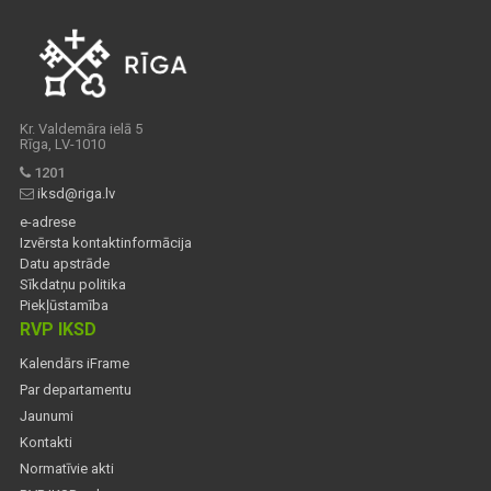
Kr. Valdemāra ielā 5
Rīga, LV-1010
1201
iksd@riga.lv
e-adrese
Izvērsta kontaktinformācija
Datu apstrāde
Sīkdatņu politika
Piekļūstamība
RVP IKSD
Kalendārs iFrame
Par departamentu
Jaunumi
Kontakti
Normatīvie akti