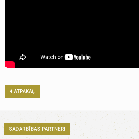
ATPAKAĻ
SADARBĪBAS PARTNERI