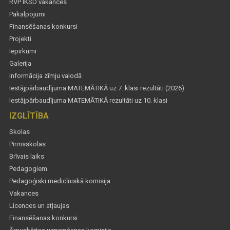
RVP IKSD vakances
Pakalpojumi
Finansēšanas konkursi
Projekti
Iepirkumi
Galerija
Informācija zīmju valodā
Iestājpārbaudījuma MATEMĀTIKĀ uz 7. klasi rezultāti (2026)
Iestājpārbaudījuma MATEMĀTIKĀ rezultāti uz 10. klasi
IZGLĪTĪBA
Skolas
Pirmsskolas
Brīvais laiks
Pedagogiem
Pedagoģiski medicīniskā komisija
Vakances
Licences un atļaujas
Finansēšanas konkursi