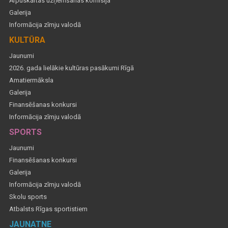
Ārpuskārtas uzņemšanas komisija
Galerija
Informācija zīmju valodā
KULTŪRA
Jaunumi
2026. gada lielākie kultūras pasākumi Rīgā
Amatiermāksla
Galerija
Finansēšanas konkursi
Informācija zīmju valodā
SPORTS
Jaunumi
Finansēšanas konkursi
Galerija
Informācija zīmju valodā
Skolu sports
Atbalsts Rīgas sportistiem
JAUNATNE