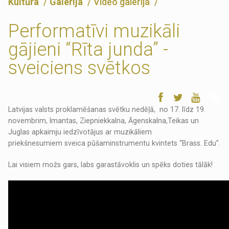
Kultūra
Galerija
Video galerija
Performatīvi muzikāli
gājieni “Rīta junda” -
sveiciens svētkos
Latvijas valsts proklamēšanas svētku nedēļā, no 17. līdz 19.
novembrim, Imantas, Ziepniekkalna, Āgenskalna,Teikas un
Juglas apkaimju iedzīvotājus ar muzikāliem
priekšnesumiem sveica pūšaminstrumentu kvintets “Brass. Edu”.
Lai visiem možs gars, labs garastāvoklis un spēks doties tālāk!