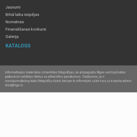
Jaunumi
Brīvā laika iespējas
Nometnes
Finansēšanas konkursi
Galerija
KATALOGS
Informatīvajos materiālos izmantotas fotogrāfijas, lai atspoguļotu Rīgas valstspilsētas
pa&scaron;valdības rīkotus un atbalstītus pasākumus. Gadījumos, ja ir
rosinājums&nbsp;kādu fotogrāfiju dzēst, tad par to informējiet, sūtot ziņu uz e-pasta adresi:
iksd@riga.lv.