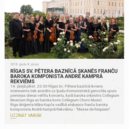
2018. gada 8. jūnijs
RĪGAS SV. PĒTERA BAZNĪCĀ SKANĒS FRANČU
BAROKA KOMPONISTA ANDRĒ KAMPRĀ
REKVIĒMS
14. jūnijā plkst. 20.00 Rīgas Sv. Pētera baznīcā ikviens
interesents tiek aicināts uz īpašu Komunistiskā genocīda upuru
piemiņas dienai veltītu koncertu, kurā baroka orķestris Collegium
Musicum Riga un baroka koris Collegium Choro Musici
Riga diriģenta Māra Kupča vadībā atskaņos franču baroka
komponista Andrē Kamprā Rekviēmu - "Messe de Requiem".
UZZINĀT VAIRĀK