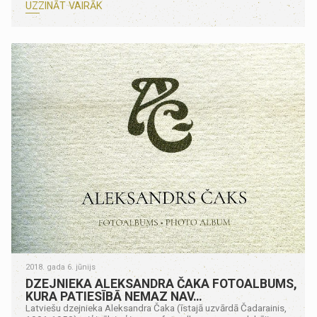
UZZINĀT VAIRĀK
2018. gada 6. jūnijs
DZEJNIEKA ALEKSANDRA ČAKA FOTOALBUMS,
KURA PATIESĪBĀ NEMAZ NAV…
Latviešu dzejnieka Aleksandra Čaka (īstajā uzvārdā Čadarainis,