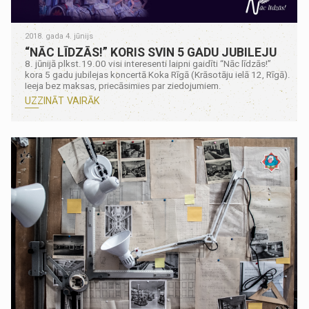
2018. gada 4. jūnijs
“NĀC LĪDZĀS!” KORIS SVIN 5 GADU JUBILEJU
8. jūnijā plkst.19.00 visi interesenti laipni gaidīti “Nāc līdzās!”
kora 5 gadu jubilejas koncertā Koka Rīgā (Krāsotāju ielā 12, Rīgā).
Ieeja bez maksas, priecāsimies par ziedojumiem.
UZZINĀT VAIRĀK