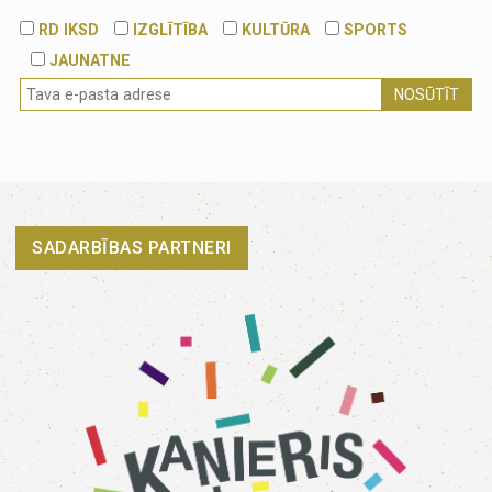
RD IKSD
IZGLĪTĪBA
KULTŪRA
SPORTS
JAUNATNE
NOSŪTĪT
SADARBĪBAS PARTNERI