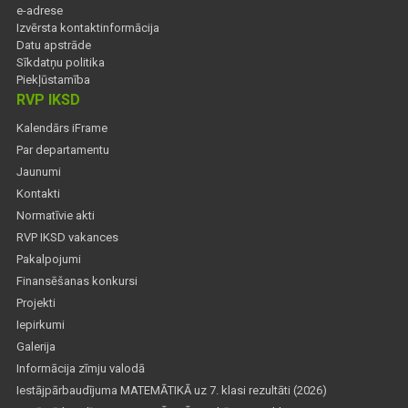
e-adrese
Izvērsta kontaktinformācija
Datu apstrāde
Sīkdatņu politika
Piekļūstamība
RVP IKSD
Kalendārs iFrame
Par departamentu
Jaunumi
Kontakti
Normatīvie akti
RVP IKSD vakances
Pakalpojumi
Finansēšanas konkursi
Projekti
Iepirkumi
Galerija
Informācija zīmju valodā
Iestājpārbaudījuma MATEMĀTIKĀ uz 7. klasi rezultāti (2026)