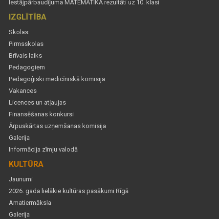
Iestājpārbaudījuma MATEMĀTIKĀ rezultāti uz 10. klasi
IZGLĪTĪBA
Skolas
Pirmsskolas
Brīvais laiks
Pedagogiem
Pedagoģiski medicīniskā komisija
Vakances
Licences un atļaujas
Finansēšanas konkursi
Ārpuskārtas uzņemšanas komisija
Galerija
Informācija zīmju valodā
KULTŪRA
Jaunumi
2026. gada lielākie kultūras pasākumi Rīgā
Amatiermāksla
Galerija