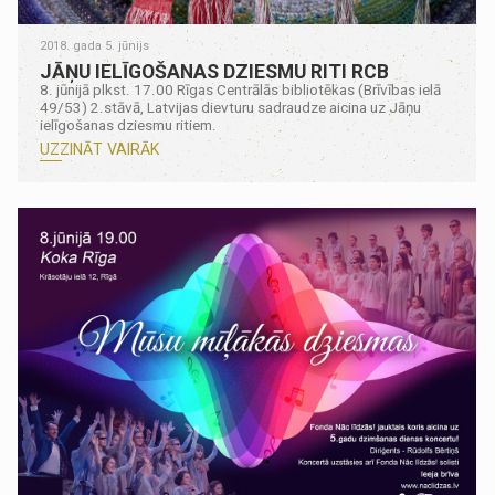
2018. gada 5. jūnijs
JĀŅU IELĪGOŠANAS DZIESMU RITI RCB
8. jūnijā plkst. 17.00 Rīgas Centrālās bibliotēkas (Brīvības ielā
49/53) 2.stāvā, Latvijas dievturu sadraudze aicina uz Jāņu
ielīgošanas dziesmu ritiem.
UZZINĀT VAIRĀK