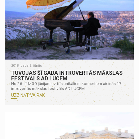
2018. gada 9. jūnijs
TUVOJAS ŠĪ GADA INTROVERTĀS MĀKSLAS
FESTIVĀLS AD LUCEM
No 26. līdz 30 jūnijam uz trīs unikāliem koncertiem aicinās 17.
introvertās mākslas festivāls AD LUCEM.
UZZINĀT VAIRĀK