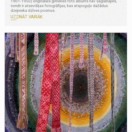
1901-1950) oriģinālais ģimenes foto albums nav saglabājies,
tomēr ir atsevišķas fotogrāfijas, kas atspoguļo dažādus
dzejnieka dzīves posmus.
UZZINĀT VAIRĀK