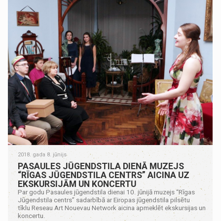
2018. gada 8. jūnijs
PASAULES JŪGENDSTILA DIENĀ MUZEJS
“RĪGAS JŪGENDSTILA CENTRS” AICINA UZ
EKSKURSIJĀM UN KONCERTU
Par godu Pasaules jūgendstila dienai 10. jūnijā muzejs “Rīgas
Jūgendstila centrs” sadarbībā ar Eiropas jūgendstila pilsētu
tīklu Reseau Art Nouevau Network aicina apmeklēt ekskursijas un
koncertu.