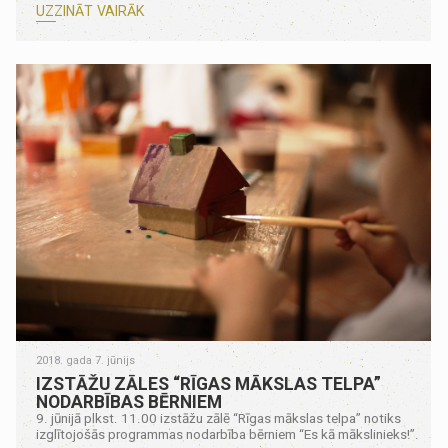
UZZINĀT VAIRĀK
2018. gada 7. jūnijs
IZSTĀŽU ZĀLES “RĪGAS MĀKSLAS TELPA”
NODARBĪBAS BĒRNIEM
9. jūnijā plkst. 11.00 izstāžu zālē “Rīgas mākslas telpa” notiks
izglītojošās programmas nodarbība bērniem “Es kā mākslinieks!”.