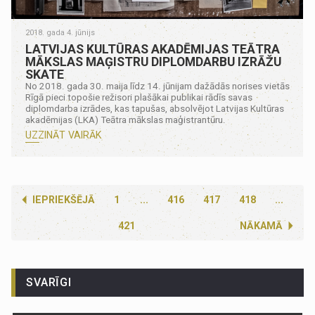
2018. gada 4. jūnijs
LATVIJAS KULTŪRAS AKADĒMIJAS TEĀTRA
MĀKSLAS MAĢISTRU DIPLOMDARBU IZRĀŽU
SKATE
No 2018. gada 30. maija līdz 14. jūnijam dažādās norises vietās
Rīgā pieci topošie režisori plašākai publikai rādīs savas
diplomdarba izrādes, kas tapušas, absolvējot Latvijas Kultūras
akadēmijas (LKA) Teātra mākslas maģistrantūru.
UZZINĀT VAIRĀK
IEPRIEKŠĒJĀ
1
...
416
417
418
...
421
NĀKAMĀ
SVARĪGI