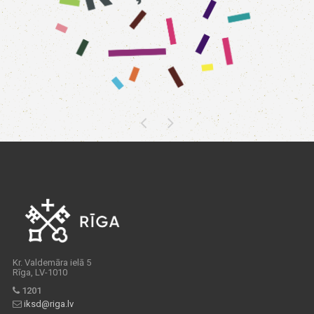
Kr. Valdemāra ielā 5
Rīga, LV-1010
1201
iksd@riga.lv