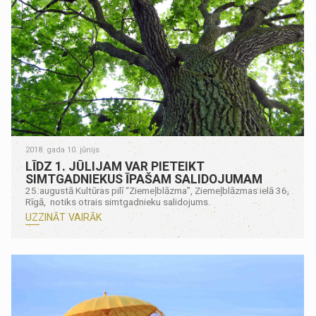
2018. gada 10. jūnijs
LĪDZ 1. JŪLIJAM VAR PIETEIKT
SIMTGADNIEKUS ĪPAŠAM SALIDOJUMAM
25.augustā Kultūras pilī “Ziemeļblāzma”, Ziemeļblāzmas ielā 36,
Rīgā, notiks otrais simtgadnieku salidojums.
UZZINĀT VAIRĀK