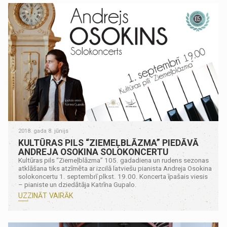
2018. gada 8. jūnijs
KULTŪRAS PILS “ZIEMEĻBLĀZMA” PIEDĀVĀ
ANDREJA OSOKINA SOLOKONCERTU
Kultūras pils “Ziemeļblāzma” 105. gadadiena un rudens sezonas
atklāšana tiks atzīmēta ar izcilā latviešu pianista Andreja Osokina
solokoncertu 1. septembrī plkst. 19.00. Koncerta īpašais viesis
– pianiste un dziedātāja Katrīna Gupalo.
UZZINĀT VAIRĀK