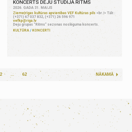
KONCERTS DEJU STUDIJA RITMS
2026. GADA 31. MAIJS
Ziemeļrīgas kultūras apvienības VEF Kultūras pils
<br /> Tālr.:
(+371) 67 037 832, (+371) 26 596 971
vefkp@riga.lv
Deju grupas "Ritms" sezonas noslēguma koncerts.
KULTŪRA
KONCERTI
2
...
62
NĀKAMĀ