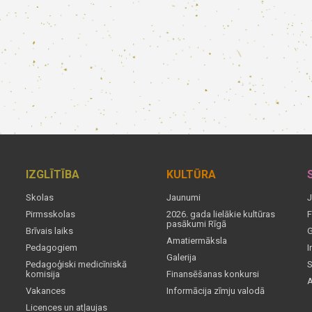
IZGLĪTĪBA
KULTŪRA
Skolas
Jaunumi
J
Pirmsskolas
2026. gada lielākie kultūras
F
pasākumi Rīgā
Brīvais laiks
G
Amatiermāksla
Pedagogiem
I
Galerija
Pedagoģiski medicīniskā
S
komisija
Finansēšanas konkursi
A
Vakances
Informācija zīmju valodā
Licences un atļaujas