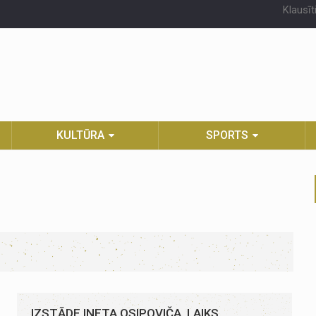
Klausīt
KULTŪRA
SPORTS
IZSTĀDE INETA OSIPOVIČA. LAIKS