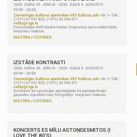
2026. GADA 30. JŪNIJS - 2026. GADA 9. AUGUSTS
09:00 - 20:00
Ziemeļrīgas kultūras apvienības VEF Kultūras pils
<br /> Tālr.:
(+371) 67 037 832, (+371) 26 596 971
vefkp@riga.lv
Fotostudijas RVR biedra Inetas Osipovičas personālizstāde.
Ieeja bez maksas.
KULTŪRA
IZSTĀDES
IZSTĀDE KONTRASTI
2026. GADA 30. JŪNIJS - 2026. GADA 9. AUGUSTS
09:00 - 20:00
Ziemeļrīgas kultūras apvienības VEF Kultūras pils
<br /> Tālr.:
(+371) 67 037 832, (+371) 26 596 971
vefkp@riga.lv
Kontrasts kā opozīcijas apzināšanās kā pamatprincips
pasaules izpratnei caur fotogrāfiju. Ieeja bez maksas.
KULTŪRA
IZSTĀDES
KONCERTS ES MĪLU ASTOŅDESMITOS (I
LOVE THE 80’S)