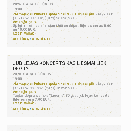
2026. GADA 12. JŪNIJS
19:00
Ziemeļrīgas kultūras apvienības VEF Kultūras pils
<br /> Tālr.:
(+371) 67 037 832, (+371) 26 596 971
vefkp@riga.lv
Spilgti ritmi, neaizmirstami hiti un dejas. Biļetes cenas 8.00
un 10.00 EUR.
Uzzini vairāk
KULTŪRA
KONCERTI
JUBILEJAS KONCERTS KAS LIESMAI LIEK
DEGT?
2026. GADA 7. JŪNIJS
19:00
Ziemeļrīgas kultūras apvienības VEF Kultūras pils
<br /> Tālr.:
(+371) 67 037 832, (+371) 26 596 971
vefkp@riga.lv
Tautas deju ansambļa “Liesma” 80 gadu jubilejas koncerts.
Biļetes cena 7.00 EUR.
Uzzini vairāk
KULTŪRA
KONCERTI