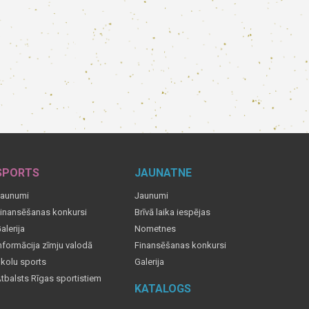
SPORTS
JAUNATNE
aunumi
Jaunumi
inansēšanas konkursi
Brīvā laika iespējas
alerija
Nometnes
nformācija zīmju valodā
Finansēšanas konkursi
kolu sports
Galerija
tbalsts Rīgas sportistiem
KATALOGS