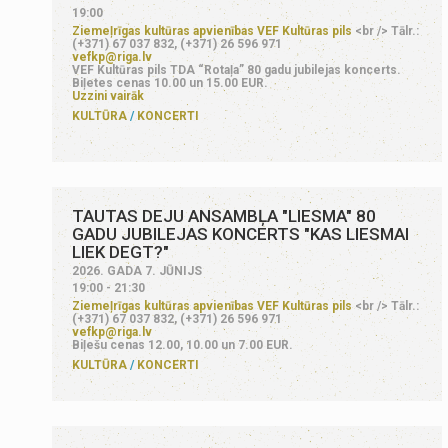
19:00
Ziemeļrīgas kultūras apvienības VEF Kultūras pils
<br /> Tālr.:
(+371) 67 037 832, (+371) 26 596 971
vefkp@riga.lv
VEF Kultūras pils TDA “Rotaļa” 80 gadu jubilejas koncerts.
Biļetes cenas 10.00 un 15.00 EUR.
Uzzini vairāk
KULTŪRA
KONCERTI
TAUTAS DEJU ANSAMBĻA "LIESMA" 80
GADU JUBILEJAS KONCERTS "KAS LIESMAI
LIEK DEGT?"
2026. GADA 7. JŪNIJS
19:00 - 21:30
Ziemeļrīgas kultūras apvienības VEF Kultūras pils
<br /> Tālr.:
(+371) 67 037 832, (+371) 26 596 971
vefkp@riga.lv
Biļešu cenas 12.00, 10.00 un 7.00 EUR.
KULTŪRA
KONCERTI