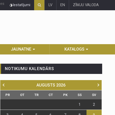
ies
Iestatījumi
LV
EN
ZĪMJU VALODA
JAUNATNE
KATALOGS
NOTIKUMU KALENDĀRS
AUGUSTS
2026
PR
OT
TR
CT
PK
SS
SV
1
2
3
4
5
6
7
8
9