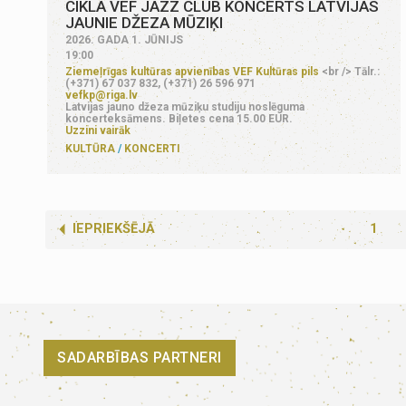
CIKLA VEF JAZZ CLUB KONCERTS LATVIJAS
JAUNIE DŽEZA MŪZIĶI
2026. GADA 1. JŪNIJS
19:00
Ziemeļrīgas kultūras apvienības VEF Kultūras pils
<br /> Tālr.:
(+371) 67 037 832, (+371) 26 596 971
vefkp@riga.lv
Latvijas jauno džeza mūziķu studiju noslēguma
koncerteksāmens. Biļetes cena 15.00 EUR.
Uzzini vairāk
KULTŪRA
KONCERTI
IEPRIEKŠĒJĀ
1
SADARBĪBAS PARTNERI