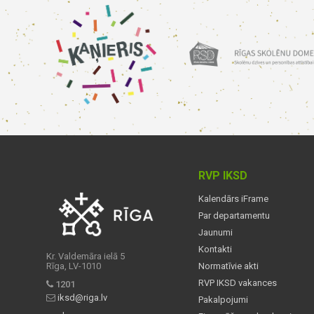
RVP IKSD
Kalendārs iFrame
Par departamentu
Jaunumi
Kontakti
Kr. Valdemāra ielā 5
Rīga, LV-1010
Normatīvie akti
RVP IKSD vakances
1201
iksd@riga.lv
Pakalpojumi