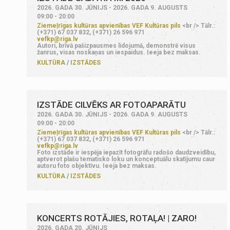
2026. GADA 30. JŪNIJS - 2026. GADA 9. AUGUSTS
09:00 - 20:00
Ziemeļrīgas kultūras apvienības VEF Kultūras pils
<br /> Tālr.:
(+371) 67 037 832, (+371) 26 596 971
vefkp@riga.lv
Autori, brīvā pašizpausmes lidojumā, demonstrē visus
žanrus, visas noskaņas un iespaidus. Ieeja bez maksas.
KULTŪRA
IZSTĀDES
IZSTĀDE CILVĒKS AR FOTOAPARĀTU
2026. GADA 30. JŪNIJS - 2026. GADA 9. AUGUSTS
09:00 - 20:00
Ziemeļrīgas kultūras apvienības VEF Kultūras pils
<br /> Tālr.:
(+371) 67 037 832, (+371) 26 596 971
vefkp@riga.lv
Foto izstāde ir iespēja iepazīt fotogrāfu radošo daudzveidību,
aptverot plašu tematisko loku un konceptuālu skatījumu caur
autoru foto objektīvu. Ieeja bez maksas.
KULTŪRA
IZSTĀDES
KONCERTS ROTĀJIES, ROTAĻA! | ZARO!
2026. GADA 20. JŪNIJS