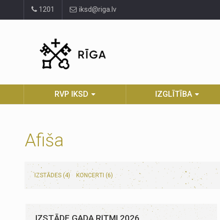
Pāriet
1201
iksd@riga.lv
uz
lapas
saturu
RVP IKSD
IZGLĪTĪBA
Afiša
IZSTĀDES (4)
KONCERTI (6)
IZSTĀDE GADA RITMI 2026