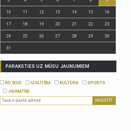
10
11
12
13
14
15
16
17
18
19
20
21
22
23
24
25
26
27
28
29
30
31
PARAKSTIES UZ MŪSU JAUNUMIEM
RD IKSD
IZGLĪTĪBA
KULTŪRA
SPORTS
JAUNATNE
NOSŪTĪT