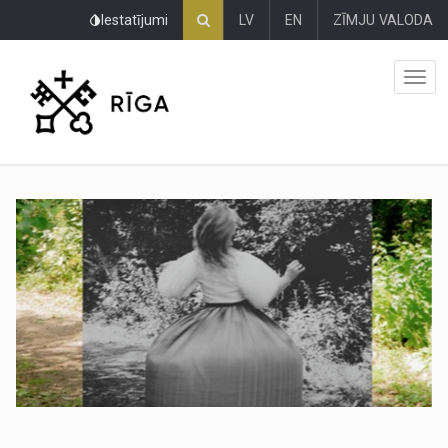
Pāriet
Iestatījumi
LV
EN
ZĪMJU VALODA
uz
lapas
saturu