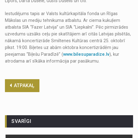
Lipors, Dārta Dūšele, Gusts Dūšelis un citi.
Iestudējums tapis ar Valsts kultūrkapitāla fonda un Rīgas
Mākslas un mediju tehnikuma atbalstu. Ar ciema kukuļiem
atbalsta SIA “Fazer Latvija” un SIA “Liepkalni”. Pēc pirmizrādes
uzvedums uzsāks ceļu pie skatītājiem arī citās Latvijas pilsētās,
nākamā koncertizrāde Smiltenes Kultūras centrā 25. oktobrī
plkst. 19:00. Biļetes uz abām oktobra koncertizrādēm jau
pieejamas “Biļešu Paradīzē” (
www.bilesuparadize.lv
), kur
atrodama arī sīkāka informācija par pasākumu.
ATPAKAĻ
SVARĪGI