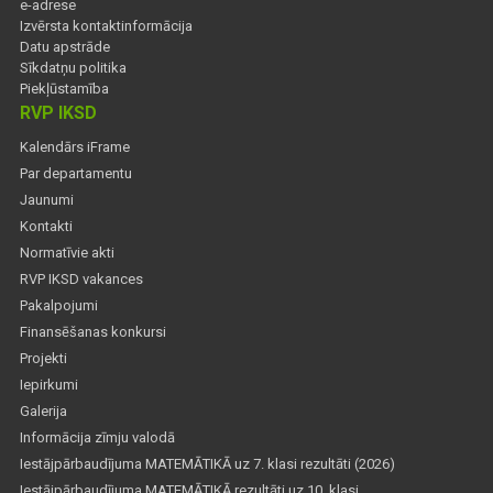
e-adrese
Izvērsta kontaktinformācija
Datu apstrāde
Sīkdatņu politika
Piekļūstamība
RVP IKSD
Kalendārs iFrame
Par departamentu
Jaunumi
Kontakti
Normatīvie akti
RVP IKSD vakances
Pakalpojumi
Finansēšanas konkursi
Projekti
Iepirkumi
Galerija
Informācija zīmju valodā
Iestājpārbaudījuma MATEMĀTIKĀ uz 7. klasi rezultāti (2026)
Iestājpārbaudījuma MATEMĀTIKĀ rezultāti uz 10. klasi