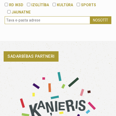
RD IKSD
IZGLĪTĪBA
KULTŪRA
SPORTS
JAUNATNE
NOSŪTĪT
SADARBĪBAS PARTNERI