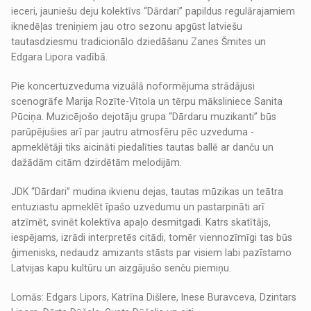
ieceri, jauniešu deju kolektīvs “Dārdari” papildus regulārajamiem
iknedēļas treniņiem jau otro sezonu apgūst latviešu
tautasdziesmu tradicionālo dziedāšanu Zanes Šmites un
Edgara Lipora vadībā.
Pie koncertuzveduma vizuālā noformējuma strādājusi
scenogrāfe Marija Rozīte-Vītola un tērpu māksliniece Sanita
Pūciņa. Muzicējošo dejotāju grupa “Dārdaru muzikanti” būs
parūpējušies arī par jautru atmosfēru pēc uzveduma -
apmeklētāji tiks aicināti piedalīties tautas ballē ar danču un
dažādām citām dzirdētām melodijām.
JDK “Dārdari” mudina ikvienu dejas, tautas mūzikas un teātra
entuziastu apmeklēt īpašo uzvedumu un pastarpināti arī
atzīmēt, svinēt kolektīva apaļo desmitgadi. Katrs skatītājs,
iespējams, izrādi interpretēs citādi, tomēr viennozīmīgi tas būs
ģimenisks, nedaudz amizants stāsts par visiem labi pazīstamo
Latvijas kapu kultūru un aizgājušo senču piemiņu.
Lomās: Edgars Lipors, Katrīna Dišlere, Inese Buravceva, Dzintars