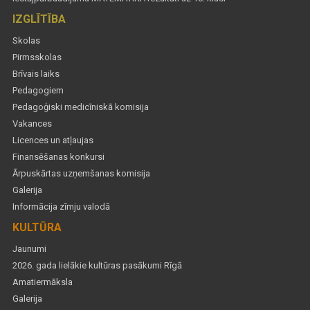
IZGLĪTĪBA
Skolas
Pirmsskolas
Brīvais laiks
Pedagogiem
Pedagoģiski medicīniskā komisija
Vakances
Licences un atļaujas
Finansēšanas konkursi
Ārpuskārtas uzņemšanas komisija
Galerija
Informācija zīmju valodā
KULTŪRA
Jaunumi
2026. gada lielākie kultūras pasākumi Rīgā
Amatiermāksla
Galerija