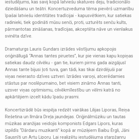
iestudējums, kas savij kopā latviešu skatuves deju, tradicionālo
dziedāšanu un teātri. Koncertuzveduma tēma pievērš uzmanību
īpašai latviešu identitātes tradīcijai - kapusvētkiem, kur satiekas
radinieki, tiek godināti mūsu senči, proti, uzturēts senču kults,
pārmantotas zināšanas, tradīcijas, akceptēta nāve un vienlaikus
svinēta dzīve.
Dramaturgs Lauris Gundars izrādes vēstījumu apkopojis
oriģināllugā “Annas tantes piruetes”, kur pie vienas kapu kopiņas
satiekas daudz cilvēku - gan tie, kuriem pirms gada aizgājusī
Annas tante bijusi ļoti tuva, gan tādi, kas tikai dzirdējuši par
viņas neierasto dzīves uztveri. Izrādes varoņi, atcerēdamies
stāstus par noslēpumaino, bet visiem zināmo Annas tanti,
uzsver viņas optimismu, cilvēkmīlestību un vēlmi katrā no
apkārtējiem izcelt kādu īpašu prasmi.
Koncertizrādē būs iespēja redzēt vairākas Lilijas Liporas, Reiņa
Rešetina un Ilmāra Dreļa jaundejas. Oriģinālmūziku un tautas
mūzikas aranžijas veidojis komponists Edgars Lipors, kuras
izpildīs “Dārdaru muzikanti” kopā ar mūziķiem Baibu Ērgli, Jāni
Sausnīti un Artu Liporu. Lai realizētu iestudējuma starpžanru