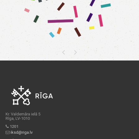
Kr. Valdemāra ielā 5
Rīga, LV-1010
1201
iksd@riga.lv