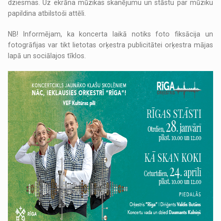
dziesmas. Uz ekrāna mūzikas skanējumu un stāstu par mūziku
papildina atbilstoši attēli.
NB! Informējam, ka koncerta laikā notiks foto fiksācija un
fotogrāfijas var tikt lietotas orķestra publicitātei orķestra mājas
lapā un sociālajos tīklos.