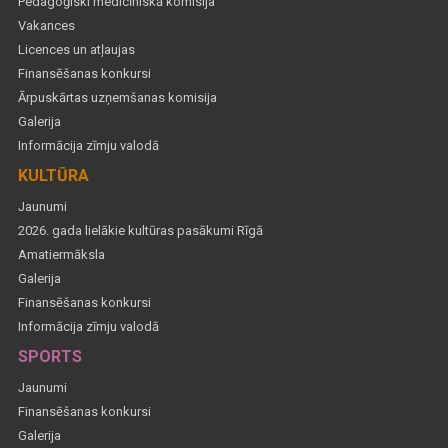
Pedagoģiski medicīniskā komisija
Vakances
Licences un atļaujas
Finansēšanas konkursi
Ārpuskārtas uzņemšanas komisija
Galerija
Informācija zīmju valodā
KULTŪRA
Jaunumi
2026. gada lielākie kultūras pasākumi Rīgā
Amatiermāksla
Galerija
Finansēšanas konkursi
Informācija zīmju valodā
SPORTS
Jaunumi
Finansēšanas konkursi
Galerija