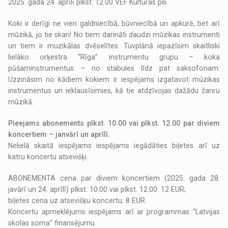
2025. gada 24. aprīlī plkst. 12.00 VEF Kultūras pilī
Koki ir derīgi ne vien galdniecībā, būvniecībā un apkurē, bet arī
mūzikā, jo tie skan! No tiem darināti daudzi mūzikas instrumenti
un tiem ir muzikālas dvēselītes. Tuvplānā iepazīsim skaitliski
lielāko orķestra “Rīga” instrumentu grupu – koka
pūšaminstrumentus – no stabules līdz pat saksofonam.
Uzzināsim no kādiem kokiem ir iespējams izgatavot mūzikas
instrumentus un ieklausīsimies, kā tie atdzīvojas dažādu žanru
mūzikā.
Pieejams abonements plkst. 10.00 vai plkst. 12.00 par diviem
koncertiem – janvārī un aprīlī.
Nelielā skaitā iespējams iespējams iegādāties biļetes arī uz
katru koncertu atsevišķi.
ABONEMENTA cena par diviem koncertiem (2025. gada 28.
javārī un 24. aprīlī) plkst. 10.00 vai plkst. 12.00: 12 EUR;
biļetes cena uz atsevišķu koncertu: 8 EUR.
Koncertu apmeklējums iespējams arī ar programmas “Latvijas
skolas soma” finansējumu.