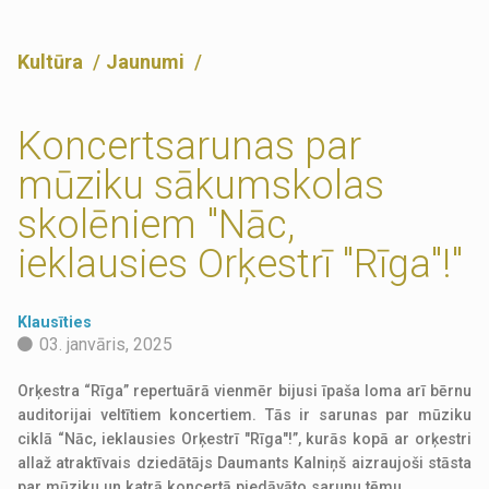
Kultūra
Jaunumi
Koncertsarunas par
mūziku sākumskolas
skolēniem "Nāc,
ieklausies Orķestrī "Rīga"!"
Klausīties
03. janvāris, 2025
Orķestra “Rīga” repertuārā vienmēr bijusi īpaša loma arī bērnu
auditorijai veltītiem koncertiem. Tās ir sarunas par mūziku
ciklā “Nāc, ieklausies Orķestrī "Rīga"!”, kurās kopā ar orķestri
allaž atraktīvais dziedātājs Daumants Kalniņš aizraujoši stāsta
par mūziku un katrā koncertā piedāvāto sarunu tēmu.