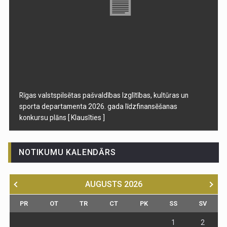
Rīgas valstspilsētas pašvaldības Izglītības, kultūras un
sporta departamenta 2026. gada līdzfinansēšanas
konkursu plāns
[ Klausīties ]
NOTIKUMU KALENDĀRS
AUGUSTS
2026
PR
OT
TR
CT
PK
SS
SV
1
2