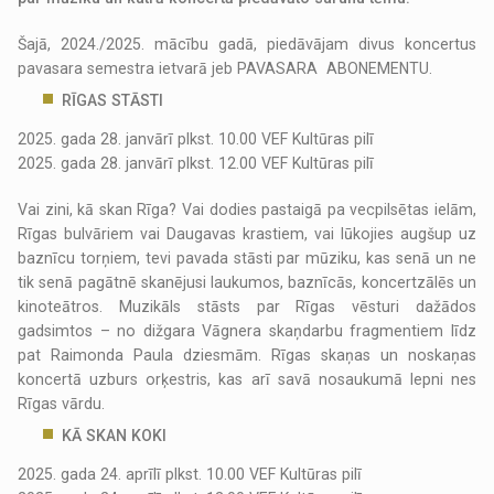
Šajā, 2024./2025. mācību gadā, piedāvājam divus koncertus
pavasara semestra ietvarā jeb PAVASARA ABONEMENTU.
RĪGAS STĀSTI
2025. gada 28. janvārī plkst. 10.00 VEF Kultūras pilī
2025. gada 28. janvārī plkst. 12.00 VEF Kultūras pilī
Vai zini, kā skan Rīga? Vai dodies pastaigā pa vecpilsētas ielām,
Rīgas bulvāriem vai Daugavas krastiem, vai lūkojies augšup uz
baznīcu torņiem, tevi pavada stāsti par mūziku, kas senā un ne
tik senā pagātnē skanējusi laukumos, baznīcās, koncertzālēs un
kinoteātros. Muzikāls stāsts par Rīgas vēsturi dažādos
gadsimtos – no dižgara Vāgnera skaņdarbu fragmentiem līdz
pat Raimonda Paula dziesmām. Rīgas skaņas un noskaņas
koncertā uzburs orķestris, kas arī savā nosaukumā lepni nes
Rīgas vārdu.
KĀ SKAN KOKI
2025. gada 24. aprīlī plkst. 10.00 VEF Kultūras pilī