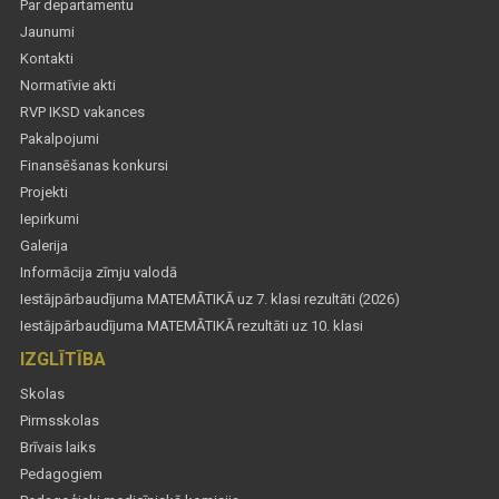
Par departamentu
Jaunumi
Kontakti
Normatīvie akti
RVP IKSD vakances
Pakalpojumi
Finansēšanas konkursi
Projekti
Iepirkumi
Galerija
Informācija zīmju valodā
Iestājpārbaudījuma MATEMĀTIKĀ uz 7. klasi rezultāti (2026)
Iestājpārbaudījuma MATEMĀTIKĀ rezultāti uz 10. klasi
IZGLĪTĪBA
Skolas
Pirmsskolas
Brīvais laiks
Pedagogiem