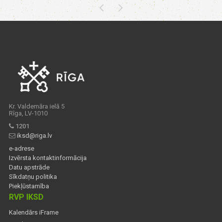
Kr. Valdemāra ielā 5
Rīga, LV-1010
1201
iksd@riga.lv
e-adrese
Izvērsta kontaktinformācija
Datu apstrāde
Sīkdatņu politika
Piekļūstamība
RVP IKSD
Kalendārs iFrame