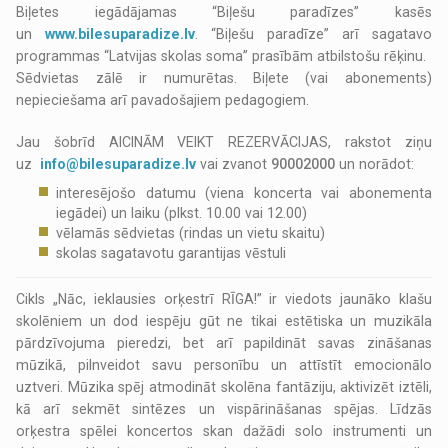
Biļetes iegādājamas “Biļešu paradīzes” kasēs
un
www.bilesuparadize.lv
. “Biļešu paradīze” arī sagatavo
programmas “Latvijas skolas soma” prasībām atbilstošu rēķinu.
Sēdvietas zālē ir numurētas. Biļete (vai abonements)
nepieciešama arī pavadošajiem pedagogiem.
Jau šobrīd AICINĀM VEIKT REZERVĀCIJAS, rakstot ziņu
uz
info@bilesuparadize.lv
vai zvanot
90002000
un norādot:
interesējošo datumu (viena koncerta vai abonementa
iegādei) un laiku (plkst. 10.00 vai 12.00)
vēlamās sēdvietas (rindas un vietu skaitu)
skolas sagatavotu garantijas vēstuli
Cikls „Nāc, ieklausies orķestrī RĪGA!” ir viedots jaunāko klašu
skolēniem un dod iespēju gūt ne tikai estētiska un muzikāla
pārdzīvojuma pieredzi, bet arī papildināt savas zināšanas
mūzikā, pilnveidot savu personību un attīstīt emocionālo
uztveri. Mūzika spēj atmodināt skolēna fantāziju, aktivizēt iztēli,
kā arī sekmēt sintēzes un vispārināšanas spējas. Līdzās
orķestra spēlei koncertos skan dažādi solo instrumenti un