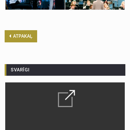
ATPAKAĻ
SVARĪGI