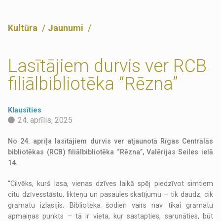
Kultūra
Jaunumi
Lasītājiem durvis ver RCB
filiālbibliotēka “Rēzna”
Klausīties
24. aprīlis, 2025
No 24. aprīļa lasītājiem durvis ver atjaunotā Rīgas Centrālās
bibliotēkas (RCB) filiālbibliotēka “Rēzna”, Valērijas Seiles ielā
14.
“Cilvēks, kurš lasa, vienas dzīves laikā spēj piedzīvot simtiem
citu dzīvesstāstu, likteņu un pasaules skatījumu – tik daudz, cik
grāmatu izlasījis. Bibliotēka šodien vairs nav tikai grāmatu
apmaiņas punkts – tā ir vieta, kur sastapties, sarunāties, būt