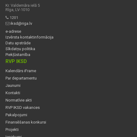
Kr. Valdemāra ielā 5
Rīga, LV-1010
1201
iksd@riga.lv
e-adrese
Izvērsta kontaktinformācija
Datu apstrāde
Sīkdatņu politika
Piekļūstamība
RVP IKSD
Kalendārs iFrame
Par departamentu
Jaunumi
Kontakti
Normatīvie akti
RVP IKSD vakances
Pakalpojumi
Finansēšanas konkursi
Projekti
Iepirkumi