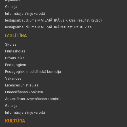
Galerija
Informācija zīmju valodā
Iestājpārbaudījuma MATEMĀTIKĀ uz 7. klasi rezultāti (2026)
Iestājpārbaudījuma MATEMĀTIKĀ rezultāti uz 10. klasi
IZGLĪTĪBA
Skolas
Pirmsskolas
Brīvais laiks
Pedagogiem
Pedagoģiski medicīniskā komisija
Vakances
Licences un atļaujas
Finansēšanas konkursi
Ārpuskārtas uzņemšanas komisija
Galerija
Informācija zīmju valodā
KULTŪRA