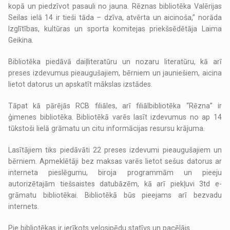
kopā un piedzīvot pasauli no jauna. Rēznas bibliotēka Valērijas
Seilas ielā 14 ir tieši tāda – dzīva, atvērta un aicinoša,” norāda
Izglītības, kultūras un sporta komitejas priekšsēdētāja Laima
Geikina.
Bibliotēka piedāvā daiļliteratūru un nozaru literatūru, kā arī
preses izdevumus pieaugušajiem, bērniem un jauniešiem, aicina
lietot datorus un apskatīt mākslas izstādes.
Tāpat kā pārējās RCB filiāles, arī filiālbibliotēka “Rēzna” ir
ģimenes bibliotēka. Bibliotēkā varēs lasīt izdevumus no ap 14
tūkstoši lielā grāmatu un citu informācijas resursu krājuma.
Lasītājiem tiks piedāvāti 22 preses izdevumi pieaugušajiem un
bērniem. Apmeklētāji bez maksas varēs lietot sešus datorus ar
interneta pieslēgumu, biroja programmām un pieeju
autorizētajām tiešsaistes datubāzēm, kā arī piekļuvi 3td e-
grāmatu bibliotēkai. Bibliotēkā būs pieejams arī bezvadu
internets.
Pie bibliotēkas ir ierīkots velosipēdu statīvs un pacēlājs.