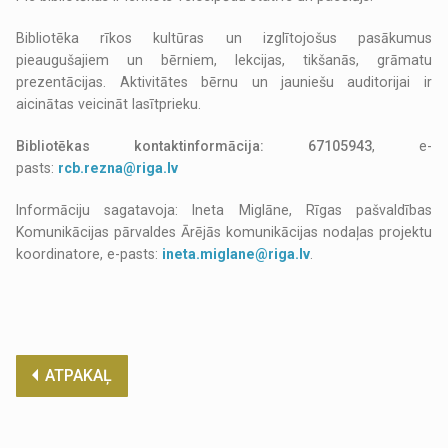
Bibliotēka rīkos kultūras un izglītojošus pasākumus
pieaugušajiem un bērniem, lekcijas, tikšanās, grāmatu
prezentācijas. Aktivitātes bērnu un jauniešu auditorijai ir
aicinātas veicināt lasītprieku.
Bibliotēkas kontaktinformācija: 67105943
, e-
pasts:
rcb.rezna@riga.lv
Informāciju sagatavoja: Ineta Miglāne, Rīgas pašvaldības
Komunikācijas pārvaldes Ārējās komunikācijas nodaļas projektu
koordinatore, e-pasts:
ineta.miglane@riga.lv
.
ATPAKAĻ