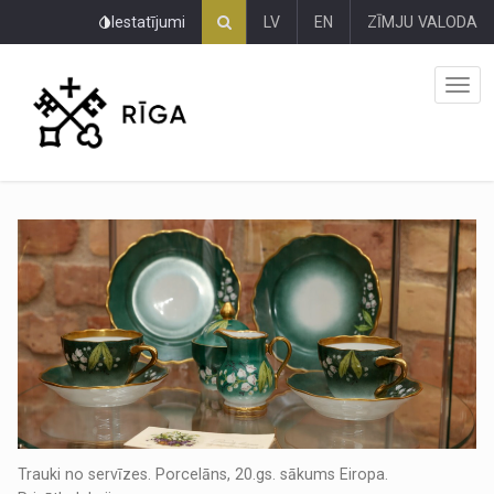
Pāriet
Iestatījumi
LV
EN
ZĪMJU VALODA
uz
lapas
saturu
Trauki no servīzes. Porcelāns, 20.gs. sākums Eiropa.