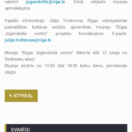
rakstot
jugendstils@riga.lv
. Cenā iekļauts muzeja
apmeklējums.
Papildu informācija: Jūlija Trofimova, Rīgas valstspilsētas
pašvaldības kultūras iestāžu apvienības muzeja “Rīgas
Jūgendstila centrs” projektu koordinatore. E-pasts:
julija.trofimova@riga.lv
.
Muzejs “Rīgas Jūgendstila centrs” Alberta ielā 12 (ieeja no
Strēlnieku ielas)
Muzejs atvērts no 10.00 līdz 18.00 katru dienu, pirmdienās
slēgts.
ATPAKAĻ
SVARĪGI