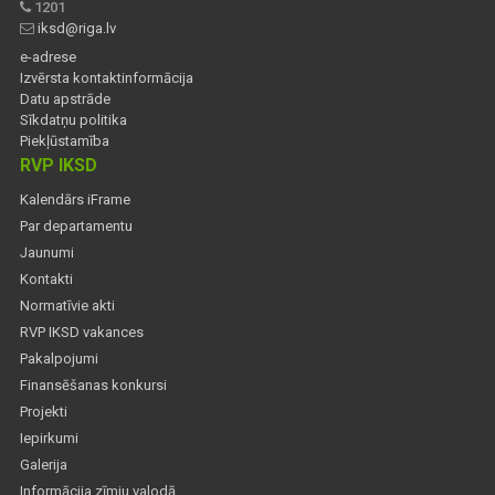
1201
iksd@riga.lv
e-adrese
Izvērsta kontaktinformācija
Datu apstrāde
Sīkdatņu politika
Piekļūstamība
RVP IKSD
Kalendārs iFrame
Par departamentu
Jaunumi
Kontakti
Normatīvie akti
RVP IKSD vakances
Pakalpojumi
Finansēšanas konkursi
Projekti
Iepirkumi
Galerija
Informācija zīmju valodā