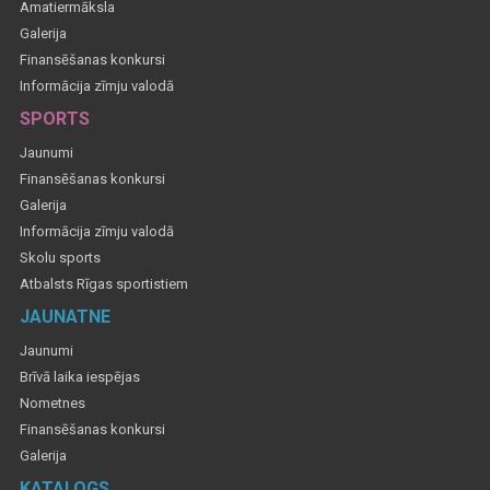
Amatiermāksla
Galerija
Finansēšanas konkursi
Informācija zīmju valodā
SPORTS
Jaunumi
Finansēšanas konkursi
Galerija
Informācija zīmju valodā
Skolu sports
Atbalsts Rīgas sportistiem
JAUNATNE
Jaunumi
Brīvā laika iespējas
Nometnes
Finansēšanas konkursi
Galerija
KATALOGS