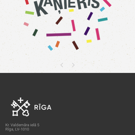
Kr. Valdemāra ielā 5
Rīga, LV-1010