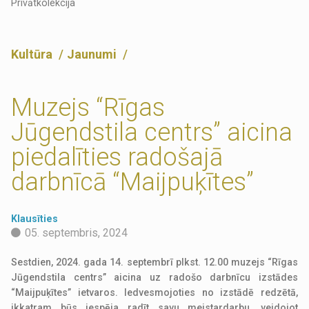
Privātkolekcija
Kultūra
Jaunumi
Muzejs “Rīgas
Jūgendstila centrs” aicina
piedalīties radošajā
darbnīcā “Maijpuķītes”
Klausīties
05. septembris, 2024
Sestdien, 2024. gada 14. septembrī plkst. 12.00 muzejs “Rīgas
Jūgendstila centrs” aicina uz radošo darbnīcu izstādes
“Maijpuķītes” ietvaros. Iedvesmojoties no izstādē redzētā,
ikkatram būs iespēja radīt savu meistardarbu, veidojot