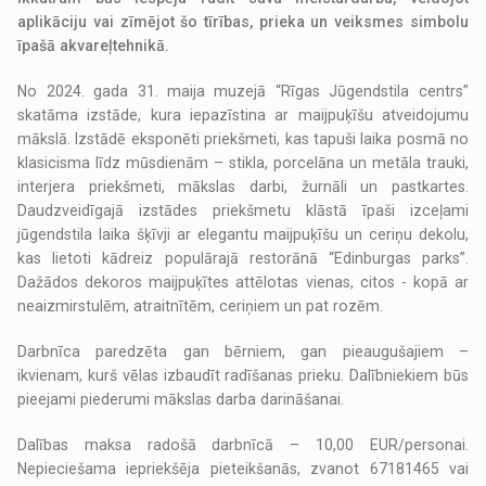
aplikāciju vai zīmējot šo tīrības, prieka un veiksmes simbolu
īpašā akvareļtehnikā.
No 2024. gada 31. maija muzejā “Rīgas Jūgendstila centrs”
skatāma izstāde, kura iepazīstina ar maijpuķīšu atveidojumu
mākslā. Izstādē eksponēti priekšmeti, kas tapuši laika posmā no
klasicisma līdz mūsdienām – stikla, porcelāna un metāla trauki,
interjera priekšmeti, mākslas darbi, žurnāli un pastkartes.
Daudzveidīgajā izstādes priekšmetu klāstā īpaši izceļami
jūgendstila laika šķīvji ar elegantu maijpuķīšu un ceriņu dekolu,
kas lietoti kādreiz populārajā restorānā “Edinburgas parks”.
Dažādos dekoros maijpuķītes attēlotas vienas, citos - kopā ar
neaizmirstulēm, atraitnītēm, ceriņiem un pat rozēm.
Darbnīca paredzēta gan bērniem, gan pieaugušajiem –
ikvienam, kurš vēlas izbaudīt radīšanas prieku. Dalībniekiem būs
pieejami piederumi mākslas darba darināšanai.
Dalības maksa radošā darbnīcā – 10,00 EUR/personai.
Nepieciešama iepriekšēja pieteikšanās, zvanot 67181465 vai