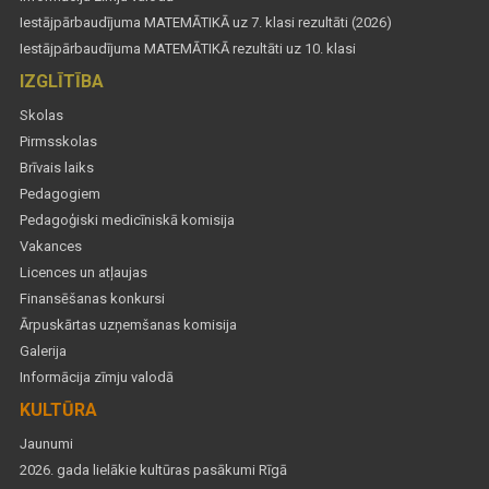
Iestājpārbaudījuma MATEMĀTIKĀ uz 7. klasi rezultāti (2026)
Iestājpārbaudījuma MATEMĀTIKĀ rezultāti uz 10. klasi
IZGLĪTĪBA
Skolas
Pirmsskolas
Brīvais laiks
Pedagogiem
Pedagoģiski medicīniskā komisija
Vakances
Licences un atļaujas
Finansēšanas konkursi
Ārpuskārtas uzņemšanas komisija
Galerija
Informācija zīmju valodā
KULTŪRA
Jaunumi
2026. gada lielākie kultūras pasākumi Rīgā