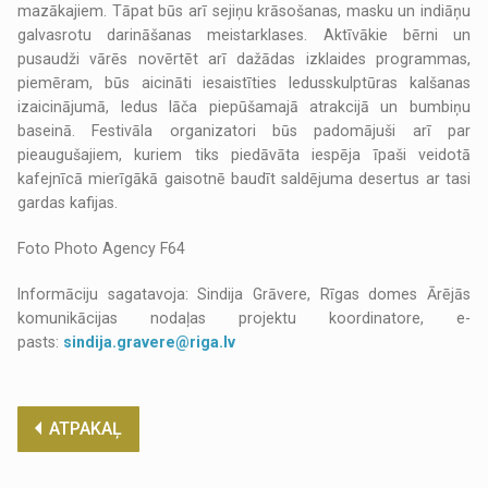
mazākajiem. Tāpat būs arī sejiņu krāsošanas, masku un indiāņu
galvasrotu darināšanas meistarklases. Aktīvākie bērni un
pusaudži vārēs novērtēt arī dažādas izklaides programmas,
piemēram, būs aicināti iesaistīties ledusskulptūras kalšanas
izaicinājumā, ledus lāča piepūšamajā atrakcijā un bumbiņu
baseinā. Festivāla organizatori būs padomājuši arī par
pieaugušajiem, kuriem tiks piedāvāta iespēja īpaši veidotā
kafejnīcā mierīgākā gaisotnē baudīt saldējuma desertus ar tasi
gardas kafijas.
Foto Photo Agency F64
Informāciju sagatavoja: Sindija Grāvere, Rīgas domes Ārējās
komunikācijas nodaļas projektu koordinatore, e-
pasts:
sindija.gravere@riga.lv
ATPAKAĻ