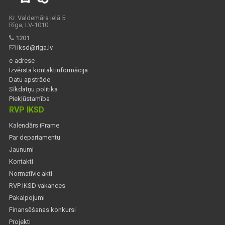
Kr. Valdemāra ielā 5
Rīga, LV-1010
1201
iksd@riga.lv
e-adrese
Izvērsta kontaktinformācija
Datu apstrāde
Sīkdatņu politika
Piekļūstamība
RVP IKSD
Kalendārs iFrame
Par departamentu
Jaunumi
Kontakti
Normatīvie akti
RVP IKSD vakances
Pakalpojumi
Finansēšanas konkursi
Projekti