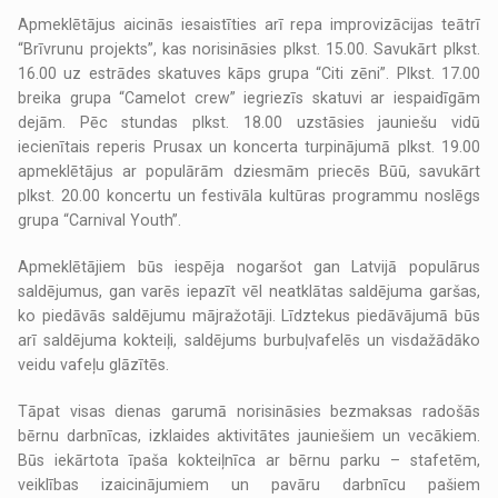
Apmeklētājus aicinās iesaistīties arī repa improvizācijas teātrī
“Brīvrunu projekts”, kas norisināsies plkst. 15.00. Savukārt plkst.
16.00 uz estrādes skatuves kāps grupa “Citi zēni”. Plkst. 17.00
breika grupa “Camelot crew” iegriezīs skatuvi ar iespaidīgām
dejām. Pēc stundas plkst. 18.00 uzstāsies jauniešu vidū
iecienītais reperis Prusax un koncerta turpinājumā plkst. 19.00
apmeklētājus ar populārām dziesmām priecēs Būū, savukārt
plkst. 20.00 koncertu un festivāla kultūras programmu noslēgs
grupa “Carnival Youth”.
Apmeklētājiem būs iespēja nogaršot gan Latvijā populārus
saldējumus, gan varēs iepazīt vēl neatklātas saldējuma garšas,
ko piedāvās saldējumu mājražotāji. Līdztekus piedāvājumā būs
arī saldējuma kokteiļi, saldējums burbuļvafelēs un visdažādāko
veidu vafeļu glāzītēs.
Tāpat visas dienas garumā norisināsies bezmaksas radošās
bērnu darbnīcas, izklaides aktivitātes jauniešiem un vecākiem.
Būs iekārtota īpaša kokteiļnīca ar bērnu parku – stafetēm,
veiklības izaicinājumiem un pavāru darbnīcu pašiem