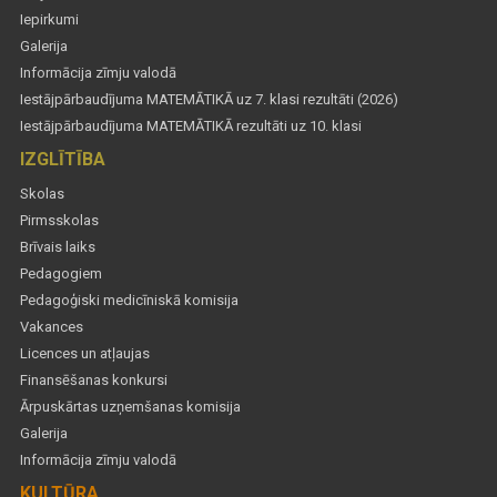
Iepirkumi
Galerija
Informācija zīmju valodā
Iestājpārbaudījuma MATEMĀTIKĀ uz 7. klasi rezultāti (2026)
Iestājpārbaudījuma MATEMĀTIKĀ rezultāti uz 10. klasi
IZGLĪTĪBA
Skolas
Pirmsskolas
Brīvais laiks
Pedagogiem
Pedagoģiski medicīniskā komisija
Vakances
Licences un atļaujas
Finansēšanas konkursi
Ārpuskārtas uzņemšanas komisija
Galerija
Informācija zīmju valodā
KULTŪRA