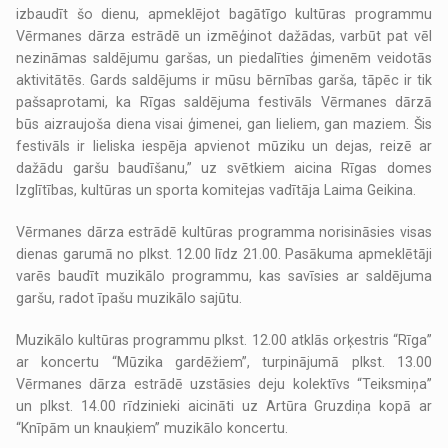
izbaudīt šo dienu, apmeklējot bagātīgo kultūras programmu
Vērmanes dārza estrādē un izmēģinot dažādas, varbūt pat vēl
nezināmas saldējumu garšas, un piedalīties ģimenēm veidotās
aktivitātēs. Gards saldējums ir mūsu bērnības garša, tāpēc ir tik
pašsaprotami, ka Rīgas saldējuma festivāls Vērmanes dārzā
būs aizraujoša diena visai ģimenei, gan lieliem, gan maziem. Šis
festivāls ir lieliska iespēja apvienot mūziku un dejas, reizē ar
dažādu garšu baudīšanu,” uz svētkiem aicina Rīgas domes
Izglītības, kultūras un sporta komitejas vadītāja Laima Geikina.
Vērmanes dārza estrādē kultūras programma norisināsies visas
dienas garumā no plkst. 12.00 līdz 21.00. Pasākuma apmeklētāji
varēs baudīt muzikālo programmu, kas savīsies ar saldējuma
garšu, radot īpašu muzikālo sajūtu.
Muzikālo kultūras programmu plkst. 12.00 atklās orķestris “Rīga”
ar koncertu “Mūzika gardēžiem”, turpinājumā plkst. 13.00
Vērmanes dārza estrādē uzstāsies deju kolektīvs “Teiksmiņa”
un plkst. 14.00 rīdzinieki aicināti uz Artūra Gruzdiņa kopā ar
“Knīpām un knauķiem” muzikālo koncertu.