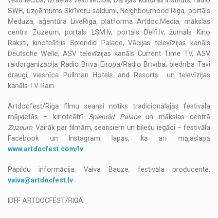
vēstniecība, Izraēlas vēstniecība, Dānijas kultūras institūts, radio
SWH, uzņēmums Skrīveru saldumi, Neighbourhood Riga, portāls
Meduza, aģentūra LiveRiga, platforma Artdoc.Media, mākslas
centrs Zuzeum, portāls LSM.lv, portāls Delfi.lv, žurnāls Kino
Raksti, kinoteātris Splendid Palace, Vācijas televīzijas kanāls
Deutsche Welle, ASV televīzijas kanāls Current Time TV, ASV
raidorganizācija Radio Brīvā Eiropa/Radio Brīvība, biedrība Tavi
draugi, viesnīca Pullman Hotels and Resorts un televīzijas
kanāls TV Rain.
Artdocfest/Riga filmu seansi notiks tradicionālajās festivāla
mājvietās – kinoteātrī
Splendid Palace
un mākslas centrā
Zuzeum
. Vairāk par filmām, seansiem un biļešu iegādi – festivāla
Facebook un Instagram lapās, kā arī mājaslapā
www.artdocfest.com/lv
.
Papildu informācija: Vaiva Bauze, festivāla producente,
vaiva@artdocfest.lv
IDFF ARTDOCFEST/RIGA