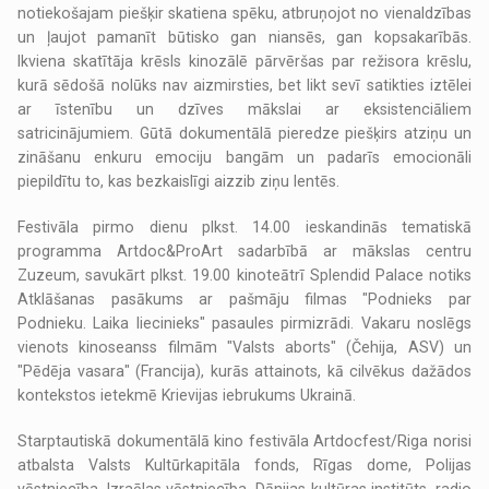
notiekošajam piešķir skatiena spēku, atbruņojot no vienaldzības
un ļaujot pamanīt būtisko gan niansēs, gan kopsakarībās.
Ikviena skatītāja krēsls kinozālē pārvēršas par režisora krēslu,
kurā sēdošā nolūks nav aizmirsties, bet likt sevī satikties iztēlei
ar īstenību un dzīves mākslai ar eksistenciāliem
satricinājumiem. Gūtā dokumentālā pieredze piešķirs atziņu un
zināšanu enkuru emociju bangām un padarīs emocionāli
piepildītu to, kas bezkaislīgi aizzib ziņu lentēs.
Festivāla pirmo dienu plkst. 14.00 ieskandinās tematiskā
programma Artdoc&ProArt sadarbībā ar mākslas centru
Zuzeum, savukārt plkst. 19.00 kinoteātrī Splendid Palace notiks
Atklāšanas pasākums ar pašmāju filmas "Podnieks par
Podnieku. Laika liecinieks" pasaules pirmizrādi. Vakaru noslēgs
vienots kinoseanss filmām "Valsts aborts" (Čehija, ASV) un
"Pēdēja vasara" (Francija), kurās attainots, kā cilvēkus dažādos
kontekstos ietekmē Krievijas iebrukums Ukrainā.
Starptautiskā dokumentālā kino festivāla Artdocfest/Riga norisi
atbalsta Valsts Kultūrkapitāla fonds, Rīgas dome, Polijas