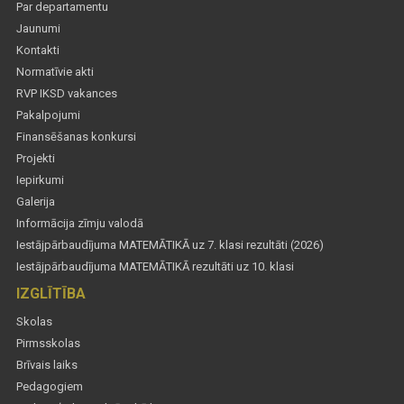
Par departamentu
Jaunumi
Kontakti
Normatīvie akti
RVP IKSD vakances
Pakalpojumi
Finansēšanas konkursi
Projekti
Iepirkumi
Galerija
Informācija zīmju valodā
Iestājpārbaudījuma MATEMĀTIKĀ uz 7. klasi rezultāti (2026)
Iestājpārbaudījuma MATEMĀTIKĀ rezultāti uz 10. klasi
IZGLĪTĪBA
Skolas
Pirmsskolas
Brīvais laiks
Pedagogiem