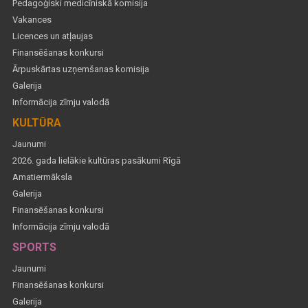
Pedagoģiski medicīniskā komisija
Vakances
Licences un atļaujas
Finansēšanas konkursi
Ārpuskārtas uzņemšanas komisija
Galerija
Informācija zīmju valodā
KULTŪRA
Jaunumi
2026. gada lielākie kultūras pasākumi Rīgā
Amatiermāksla
Galerija
Finansēšanas konkursi
Informācija zīmju valodā
SPORTS
Jaunumi
Finansēšanas konkursi
Galerija