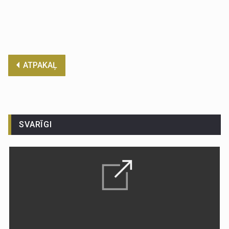
ATPAKAĻ
SVARĪGI