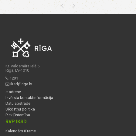
Kr. Valdemāra ielā 5
Rīga, LV-1010
1201
iksd@riga.lv
e-adrese
Izvērsta kontaktinformācija
Datu apstrāde
Sīkdatņu politika
Piekļūstamība
RVP IKSD
Kalendārs iFrame