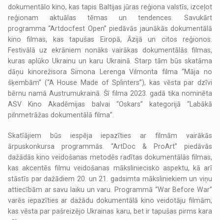
dokumentālo kino, kas tapis Baltijas jūras reģiona valstīs, izceļot
reģionam aktuālas tēmas un tendences. Savukārt
programma “Artdocfest Open” piedāvās jaunākās dokumentālā
kino filmas, kas tapušas Eiropā, Āzijā un citos reģionos.
Festivālā uz ekrāniem nonāks vairākas dokumentālās filmas,
kuras aplūko Ukrainu un karu Ukrainā. Starp tām būs skatāma
dāņu kinorežisora Simona Lerenga Vilmonta filma “Māja no
šķembām” (“A House Made of Splinters”), kas vēsta par dzīvi
bērnu namā Austrumukrainā. Šī filma 2023. gadā tika nominēta
ASV Kino Akadēmijas balvai “Oskars” kategorijā “Labākā
pilnmetrāžas dokumentālā filma”.
Skatīājiem būs iespēja iepazīties ar filmām vairākās
ārpuskonkursa programmās. “ArtDoc & ProArt” piedāvās
dažādās kino veidošanas metodēs radītas dokumentālās filmas,
kas akcentēs filmu veidošanas māksliniecisko aspektu, kā arī
stāstīs par dažādiem 20. un 21. gadsimta māksliniekiem un viņu
attiecībām ar savu laiku un varu. Programmā “War Before War”
varēs iepazīties ar dažādu dokumentālā kino veidotāju filmām,
kas vēsta par pašreizējo Ukrainas karu, bet ir tapušas pirms kara