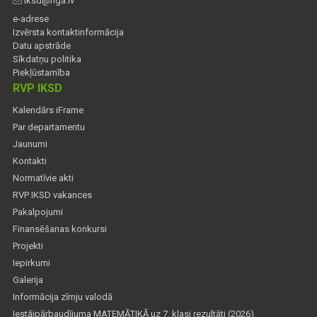
iksd@riga.lv
e-adrese
Izvērsta kontaktinformācija
Datu apstrāde
Sīkdatņu politika
Piekļūstamība
RVP IKSD
Kalendārs iFrame
Par departamentu
Jaunumi
Kontakti
Normatīvie akti
RVP IKSD vakances
Pakalpojumi
Finansēšanas konkursi
Projekti
Iepirkumi
Galerija
Informācija zīmju valodā
Iestājpārbaudījuma MATEMĀTIKĀ uz 7. klasi rezultāti (2026)