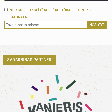
RD IKSD
IZGLĪTĪBA
KULTŪRA
SPORTS
JAUNATNE
NOSŪTĪT
SADARBĪBAS PARTNERI