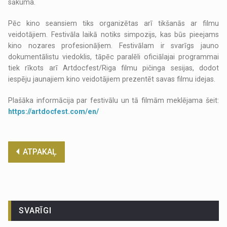
sākuma.
Pēc kino seansiem tiks organizētas arī tikšanās ar filmu
veidotājiem. Festivāla laikā notiks simpozijs, kas būs pieejams
kino nozares profesionāļiem. Festivālam ir svarīgs jauno
dokumentālistu viedoklis, tāpēc paralēli oficiālajai programmai
tiek rīkots arī Artdocfest/Riga filmu pičinga sesijas, dodot
iespēju jaunajiem kino veidotājiem prezentēt savas filmu idejas.
Plašāka informācija par festivālu un tā filmām meklējama šeit:
https://artdocfest.com/en/
ATPAKAĻ
SVARĪGI