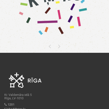
Kr. Valdemāra ielā 5
Rīga, LV-1010
1201