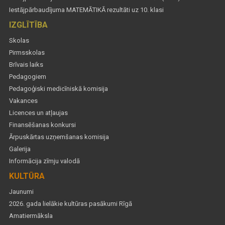
Iestājpārbaudījuma MATEMĀTIKĀ rezultāti uz 10. klasi
IZGLĪTĪBA
Skolas
Pirmsskolas
Brīvais laiks
Pedagogiem
Pedagoģiski medicīniskā komisija
Vakances
Licences un atļaujas
Finansēšanas konkursi
Ārpuskārtas uzņemšanas komisija
Galerija
Informācija zīmju valodā
KULTŪRA
Jaunumi
2026. gada lielākie kultūras pasākumi Rīgā
Amatiermāksla