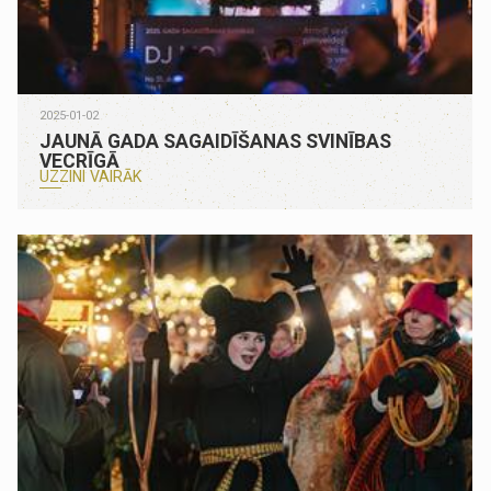
2025-01-02
JAUNĀ GADA SAGAIDĪŠANAS SVINĪBAS
VECRĪGĀ
UZZINI VAIRĀK