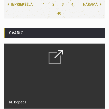
IEPRIEKŠĒJĀ
1
2
3
4
NĀKAMĀ
...
40
SVARĪGI
RD logotips