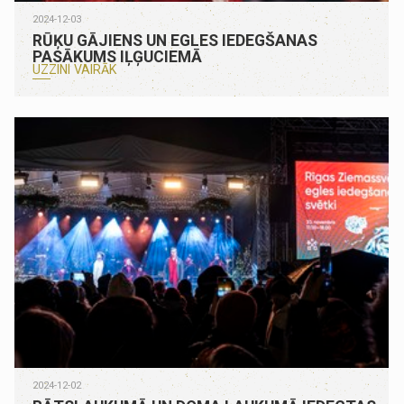
2024-12-03
RŪĶU GĀJIENS UN EGLES IEDEGŠANAS
PASĀKUMS IĻĢUCIEMĀ
UZZINI VAIRĀK
2024-12-02