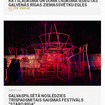
RĀTSLAUKUMĀ UN DOMA LAUKUMĀ IEDEGTAS
GALVENĀS RĪGAS ZIEMASSVĒTKU EGLES
UZZINI VAIRĀK
2024-11-19
GALVASPILSĒTĀ NOSLĒDZIES
TRĪSPADSMITAIS GAISMAS FESTIVĀLS
“STARO RĪGA”