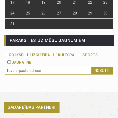
17
18
19
20
21
22
23
24
25
26
27
28
29
30
31
PARAKSTIES UZ MŪSU JAUNUMIEM
RD IKSD
IZGLĪTĪBA
KULTŪRA
SPORTS
JAUNATNE
NOSŪTĪT
SADARBĪBAS PARTNERI