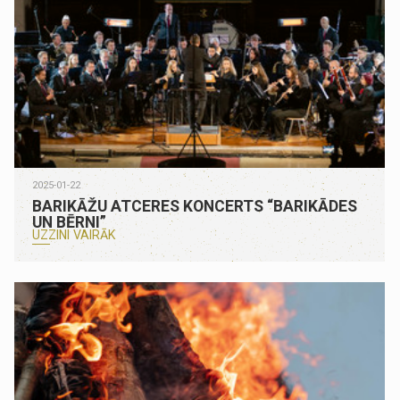
2025-01-22
BARIKĀŽU ATCERES KONCERTS “BARIKĀDES
UN BĒRNI”
UZZINI VAIRĀK