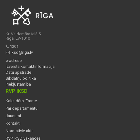
Kr. Valdemāra ielā 5
Rīga, LV-1010
1201
iksd@riga.lv
e-adrese
Izvērsta kontaktinformācija
Datu apstrāde
Sīkdatņu politika
Piekļūstamība
RVP IKSD
Kalendārs iFrame
Par departamentu
Jaunumi
Kontakti
Normatīvie akti
RVP IKSD vakances