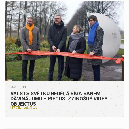
2024-11-14
VALSTS SVĒTKU NEDĒĻĀ RĪGA SAŅEM
DĀVINĀJUMU – PIECUS IZZINOŠUS VIDES
OBJEKTUS
UZZINI VAIRĀK