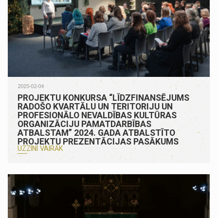
2025-02-04
PROJEKTU KONKURSA “LĪDZFINANSĒJUMS
RADOŠO KVARTĀLU UN TERITORIJU UN
PROFESIONĀLO NEVALDĪBAS KULTŪRAS
ORGANIZĀCIJU PAMATDARBĪBAS
ATBALSTAM” 2024. GADA ATBALSTĪTO
PROJEKTU PREZENTĀCIJAS PASĀKUMS
UZZINI VAIRĀK