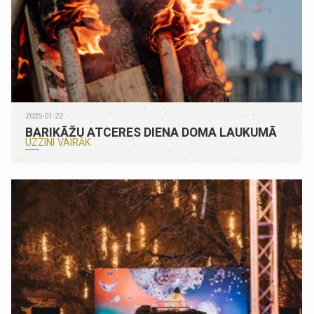
2025-01-22
BARIKĀŽU ATCERES DIENA DOMA LAUKUMĀ
UZZINI VAIRĀK