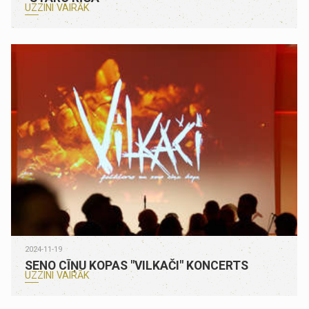
UZZINI VAIRĀK
2024-11-19
SENO CĪŅU KOPAS "VILKAČI" KONCERTS
UZZINI VAIRĀK