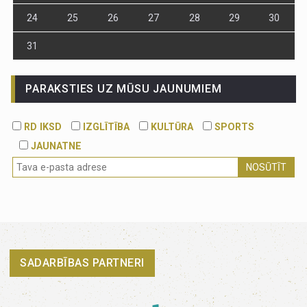
24
25
26
27
28
29
30
31
PARAKSTIES UZ MŪSU JAUNUMIEM
RD IKSD
IZGLĪTĪBA
KULTŪRA
SPORTS
JAUNATNE
NOSŪTĪT
SADARBĪBAS PARTNERI