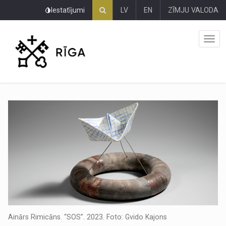
Pāriet
Iestatījumi
LV
EN
ZĪMJU VALODA
uz
lapas
saturu
Ainārs Rimicāns. “SOS”. 2023. Foto: Gvido Kajons