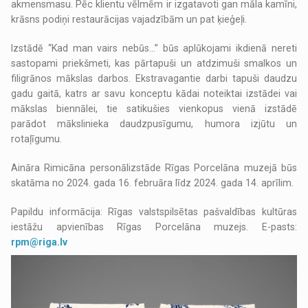
akmensmasu. Pēc klientu vēlmēm ir izgatavoti gan māla kamīni,
krāsns podiņi restaurācijas vajadzībām un pat ķieģeļi.
Izstādē “Kad man vairs nebūs…” būs aplūkojami ikdienā nereti
sastopami priekšmeti, kas pārtapuši un atdzimuši smalkos un
filigrānos mākslas darbos. Ekstravagantie darbi tapuši daudzu
gadu gaitā, katrs ar savu konceptu kādai noteiktai izstādei vai
mākslas biennālei, tie satikušies vienkopus vienā izstādē
parādot mākslinieka daudzpusīgumu, humora izjūtu un
rotaļīgumu.
Aināra Rimicāna personālizstāde Rīgas Porcelāna muzejā būs
skatāma no 2024. gada 16. februāra līdz 2024. gada 14. aprīlim.
Papildu informācija: Rīgas valstspilsētas pašvaldības kultūras
iestāžu apvienības Rīgas Porcelāna muzejs. E-pasts:
rpm@riga.lv