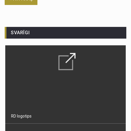
SVARĪGI
RD logotips