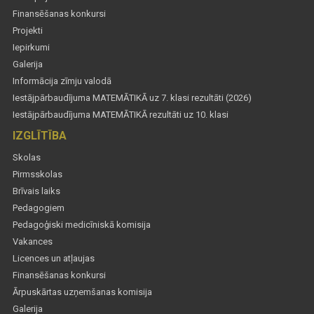
Finansēšanas konkursi
Projekti
Iepirkumi
Galerija
Informācija zīmju valodā
Iestājpārbaudījuma MATEMĀTIKĀ uz 7. klasi rezultāti (2026)
Iestājpārbaudījuma MATEMĀTIKĀ rezultāti uz 10. klasi
IZGLĪTĪBA
Skolas
Pirmsskolas
Brīvais laiks
Pedagogiem
Pedagoģiski medicīniskā komisija
Vakances
Licences un atļaujas
Finansēšanas konkursi
Ārpuskārtas uzņemšanas komisija
Galerija