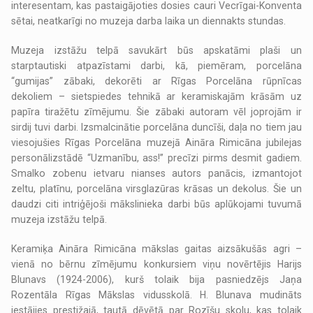
interesentam, kas pastaigājoties dosies cauri Vecrīgai-Konventa
sētai, neatkarīgi no muzeja darba laika un diennakts stundas.
Muzeja izstāžu telpā savukārt būs apskatāmi plaši un
starptautiski atpazīstami darbi, kā, piemēram, porcelāna
“gumijas” zābaki, dekorēti ar Rīgas Porcelāna rūpnīcas
dekoliem – sietspiedes tehnikā ar keramiskajām krāsām uz
papīra tiražētu zīmējumu. Šie zābaki autoram vēl joprojām ir
sirdij tuvi darbi. Izsmalcinātie porcelāna duncīši, daļa no tiem jau
viesojušies Rīgas Porcelāna muzejā Aināra Rimicāna jubilejas
personālizstādē “Uzmanību, ass!” precīzi pirms desmit gadiem.
Smalko zobenu ietvaru nianses autors panācis, izmantojot
zeltu, platīnu, porcelāna virsglazūras krāsas un dekolus. Šie un
daudzi citi intriģējoši mākslinieka darbi būs aplūkojami tuvumā
muzeja izstāžu telpā.
Keramiķa Aināra Rimicāna mākslas gaitas aizsākušās agri –
vienā no bērnu zīmējumu konkursiem viņu novērtējis Harijs
Blunavs (1924-2006), kurš tolaik bija pasniedzējs Jaņa
Rozentāla Rīgas Mākslas vidusskolā. H. Blunava mudināts
iestājies prestižajā, tautā dēvētā par Rozīšu skolu, kas tolaik