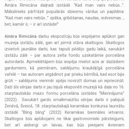
Aināra Rimicāna daiļradi izstādē “Kad man vairs nebūs…”.
Mākslinieks pārfrāzē populārās dziesmu vārdus un papildina:
“Kad man vairs nebūs…” spēka, gribēšanas, naudas, iedvesmas…,
bet, kamēr ir, – ir arī izstāde!”
Aināra Rimicāna
darbu ekspozīciju būs iespējams aplūkot gan
muzeja izstāžu zālē, gan arī pirmā stāva skatlogos. Skatlogos
izvietoti jaunākie darbi, kas tapuši pēdējo gadu laikā, savukārt
izstāžu zālē – par autora zelta fondu uzskatāmie porcelāna
autordarbi. Apmeklētājiem būs iespēja mielot acis ar dažādiem
gardumiem, kā piemēram, saldējumu kraukšķīgā porcelāna
vafelē – tas autoram atgādinot par prieku bērnībā, kad esot bijis
grūti – saldējums vienmēr spējis novirzīt domas un iepriecināt.
Daži šīs sērijas darbi ir jau bijuši eksponēti muzejā kā daļa no 16.
starptautiskās mazo formu porcelāna izstādes “Mierinājums”
(2022). Savukārt gardo smalkmaizīšu sērijas darbi ir pabijuši
Ženēvā, Šveicē, 18. starptautiskajā keramikas konkursa laureātu
izstādē “Bling bling” (2022) Keramikas biennāles ietvaros.
Skatlogos būs aplūkojami ne tikai gastronomiski pārsteigumi,
bet arī aisbergi un laivas, kas būs pieejami ikvienam