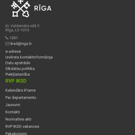
Kr. Valdemāra ielā 5
Rīga, LV-1010
1201
iksd@riga.lv
e-adrese
Izvērsta kontaktinformācija
Datu apstrāde
Sīkdatņu politika
Piekļūstamība
RVP IKSD
Kalendārs iFrame
Par departamentu
Jaunumi
Kontakti
Normatīvie akti
RVP IKSD vakances
Pakalpojumi