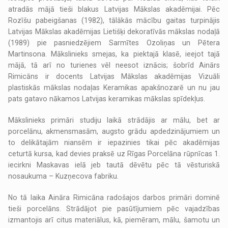
atradās mājā tieši blakus Latvijas Mākslas akadēmijai. Pēc
Rozīšu pabeigšanas (1982), tālākās mācību gaitas turpinājis
Latvijas Mākslas akadēmijas Lietišķi dekoratīvās mākslas nodaļā
(1989) pie pasniedzējiem Sarmītes Ozoliņas un Pētera
Martinsona. Mākslinieks smejas, ka piektajā klasē, ieejot tajā
mājā, tā arī no turienes vēl neesot iznācis; šobrīd Ainārs
Rimicāns ir docents Latvijas Mākslas akadēmijas Vizuāli
plastiskās mākslas nodaļas Keramikas apakšnozarē un nu jau
pats gatavo nākamos Latvijas keramikas mākslas spīdekļus.
Mākslinieks primāri studiju laikā strādājis ar mālu, bet ar
porcelānu, akmensmasām, augsto grādu apdedzinājumiem un
to delikātajām niansēm ir iepazinies tikai pēc akadēmijas
ceturtā kursa, kad devies praksē uz Rīgas Porcelāna rūpnīcas 1.
iecirkni Maskavas ielā jeb tautā dēvētu pēc tā vēsturiskā
nosaukuma – Kuzņecova fabriku.
No tā laika Aināra Rimicāna radošajos darbos primāri dominē
tieši porcelāns. Strādājot pie pasūtījumiem pēc vajadzības
izmantojis arī citus materiālus, kā, piemēram, mālu, šamotu un