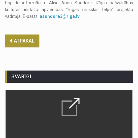
Papildu informācija: Alise Anna Sondore, Rīgas pašvaldības
kultūras iestāžu apvienības “Rīgas mākslas telpa” projektu
vadītāja. E-pasts:
asondore3@riga.lv
ATPAKAĻ
SVARĪGI