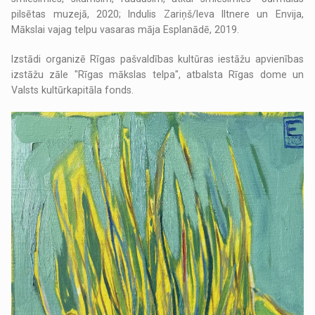
pilsētas muzejā, 2020; Indulis Zariņš/Ieva Iltnere un Envija,
Mākslai vajag telpu vasaras māja Esplanādē, 2019.
Izstādi organizē Rīgas pašvaldības kultūras iestāžu apvienības
izstāžu zāle "Rīgas mākslas telpa", atbalsta Rīgas dome un
Valsts kultūrkapitāla fonds.