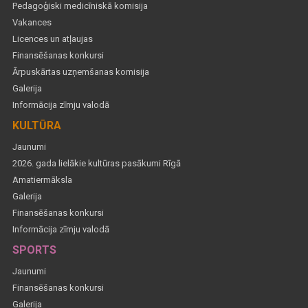
Pedagoģiski medicīniskā komisija
Vakances
Licences un atļaujas
Finansēšanas konkursi
Ārpuskārtas uzņemšanas komisija
Galerija
Informācija zīmju valodā
KULTŪRA
Jaunumi
2026. gada lielākie kultūras pasākumi Rīgā
Amatiermāksla
Galerija
Finansēšanas konkursi
Informācija zīmju valodā
SPORTS
Jaunumi
Finansēšanas konkursi
Galerija