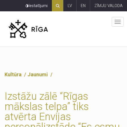
Pāriet
Iestatījumi
LV
EN
ZĪMJU VALODA
uz
lapas
saturu
Kultūra
Jaunumi
Izstāžu zālē “Rīgas
mākslas telpa” tiks
atvērta Envijas
personālizstāde “Es esmu