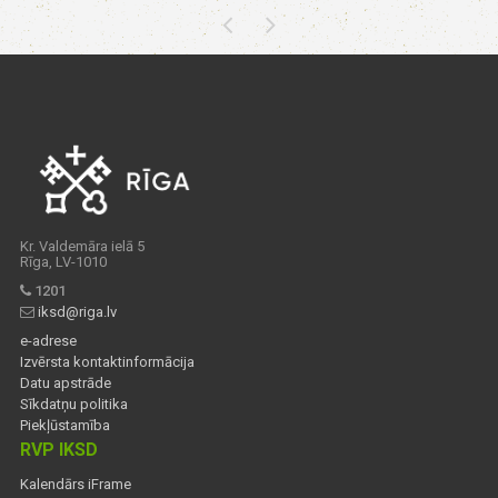
Kr. Valdemāra ielā 5
Rīga, LV-1010
1201
iksd@riga.lv
e-adrese
Izvērsta kontaktinformācija
Datu apstrāde
Sīkdatņu politika
Piekļūstamība
RVP IKSD
Kalendārs iFrame