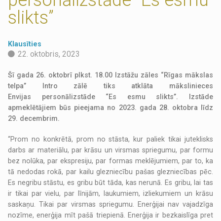
slikts”
Klausīties
22. oktobris, 2023
Šī gada 26. oktobrī plkst. 18.00 Izstāžu zāles “Rīgas mākslas
telpa” Intro zālē tiks atklāta mākslinieces
Envijas personālizstāde “Es esmu slikts”. Izstāde
apmeklētājiem būs pieejama no 2023. gada 28. oktobra līdz
29. decembrim.
“Prom no konkrētā, prom no stāsta, kur paliek tikai juteklisks
darbs ar materiālu, par krāsu un virsmas spriegumu, par formu
bez nolūka, par ekspresiju, par formas meklējumiem, par to, ka
tā nedodas rokā, par kailu glezniecību pašas glezniecības pēc.
Es negribu stāstu, es gribu būt tāda, kas nerunā. Es gribu, lai tas
ir tikai par vielu, par līnijām, laukumiem, izliekumiem un krāsu
saskaņu. Tikai par virsmas spriegumu. Enerģijai nav vajadzīga
nozīme, enerģija mīt pašā triepienā. Enerģija ir bezkaislīga pret