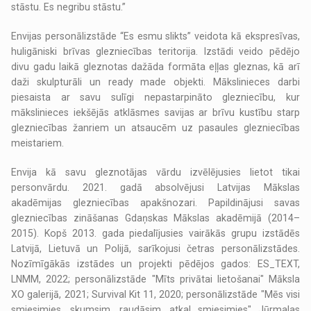
stāstu. Es negribu stāstu.”
Envijas personālizstāde “Es esmu slikts” veidota kā ekspresīvas,
huligāniski brīvas glezniecības teritorija. Izstādi veido pēdējo
divu gadu laikā gleznotas dažāda formāta eļļas gleznas, kā arī
daži skulpturāli un ready made objekti. Mākslinieces darbi
piesaista ar savu sulīgi nepastarpināto glezniecību, kur
mākslinieces iekšējās atklāsmes savijas ar brīvu kustību starp
glezniecības žanriem un atsaucēm uz pasaules glezniecības
meistariem.
Envija kā savu gleznotājas vārdu izvēlējusies lietot tikai
personvārdu. 2021. gadā absolvējusi Latvijas Mākslas
akadēmijas glezniecības apakšnozari. Papildinājusi savas
glezniecības zināšanas Gdaņskas Mākslas akadēmijā (2014–
2015). Kopš 2013. gada piedalījusies vairākās grupu izstādēs
Latvijā, Lietuvā un Polijā, sarīkojusi četras personālizstādes.
Nozīmīgākās izstādes un projekti pēdējos gados: ES_TEXT,
LNMM, 2022; personālizstāde "Mīts privātai lietošanai" Māksla
XO galerijā, 2021; Survival Kit 11, 2020; personālizstāde "Mēs visi
smiesimies, skumsim, raudāsim, atkal smiesimies" Jūrmalas