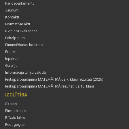
Par departamentu
Jaunumi
Kontakti
Normatīvie akti
RVP IKSD vakances
Pakalpojumi
Finansēšanas konkursi
Projekti
Iepirkumi
Galerija
Informācija zīmju valodā
Iestājpārbaudījuma MATEMĀTIKĀ uz 7. klasi rezultāti (2026)
Iestājpārbaudījuma MATEMĀTIKĀ rezultāti uz 10. klasi
IZGLĪTĪBA
Skolas
Pirmsskolas
Brīvais laiks
Pedagogiem