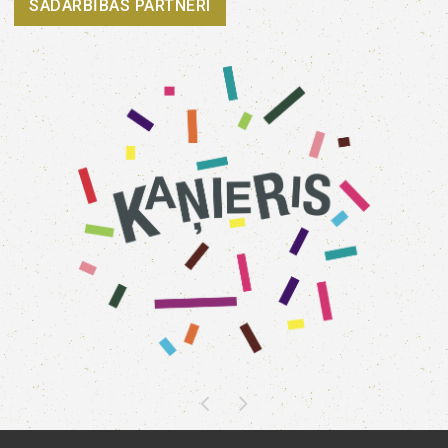
SADARBĪBAS PARTNERI