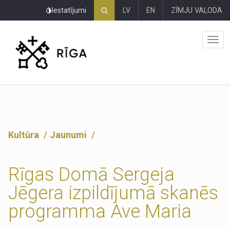
Pāriet
Iestatījumi
LV
EN
ZĪMJU VALODA
uz
lapas
saturu
Kultūra
Jaunumi
Rīgas Domā Sergeja
Jēgera izpildījumā skanēs
programma Ave Maria