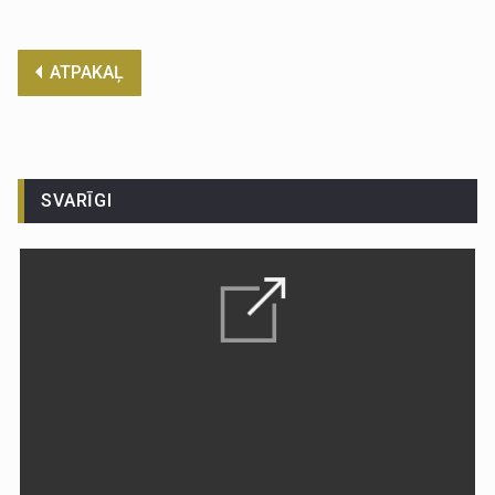
ATPAKAĻ
SVARĪGI