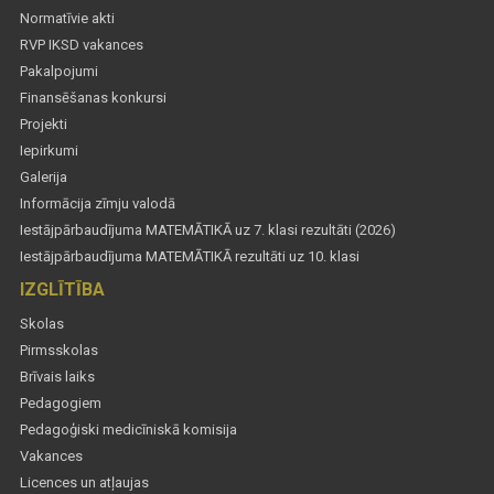
Normatīvie akti
RVP IKSD vakances
Pakalpojumi
Finansēšanas konkursi
Projekti
Iepirkumi
Galerija
Informācija zīmju valodā
Iestājpārbaudījuma MATEMĀTIKĀ uz 7. klasi rezultāti (2026)
Iestājpārbaudījuma MATEMĀTIKĀ rezultāti uz 10. klasi
IZGLĪTĪBA
Skolas
Pirmsskolas
Brīvais laiks
Pedagogiem
Pedagoģiski medicīniskā komisija
Vakances
Licences un atļaujas