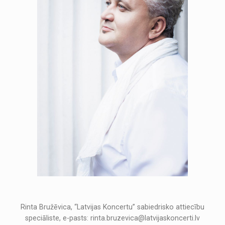
Rinta Bružēvica, “Latvijas Koncertu” sabiedrisko attiecību
speciāliste, e-pasts: rinta.bruzevica@latvijaskoncerti.lv