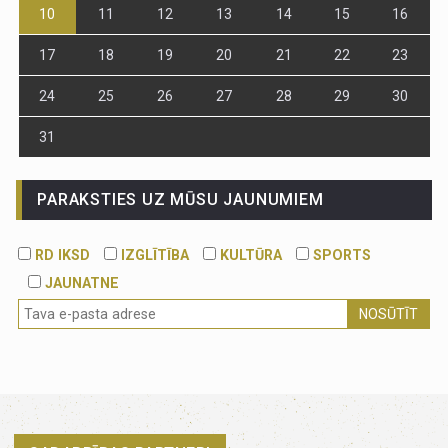
10
11
12
13
14
15
16
17
18
19
20
21
22
23
24
25
26
27
28
29
30
31
PARAKSTIES UZ MŪSU JAUNUMIEM
RD IKSD
IZGLĪTĪBA
KULTŪRA
SPORTS
JAUNATNE
NOSŪTĪT