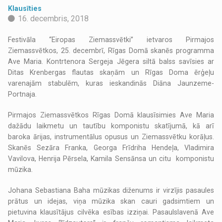
Klausīties
16. decembris, 2018
Festivāla “Eiropas Ziemassvētki” ietvaros Pirmajos
Ziemassvētkos, 25. decembrī, Rīgas Domā skanēs programma
Ave Maria. Kontrtenora Sergeja Jēgera siltā balss savīsies ar
Ditas Krenbergas flautas skaņām un Rīgas Doma ērģeļu
varenajām stabulēm, kuras ieskandinās Diāna Jaunzeme-
Portnaja.
Pirmajos Ziemassvētkos Rīgas Domā klausīsimies Ave Maria
dažādu laikmetu un tautību komponistu skatījumā, kā arī
baroka ārijas, instrumentālus opusus un Ziemassvētku korāļus.
Skanēs Sezāra Franka, Georga Frīdriha Hendeļa, Vladimira
Vavilova, Henrija Pērsela, Kamila Sensānsa un citu komponistu
mūzika.
Johana Sebastiana Baha mūzikas diženums ir virzījis pasaules
prātus un idejas, viņa mūzika skan cauri gadsimtiem un
pietuvina klausītājus cilvēka esības izziņai. Pasaulslavenā Ave