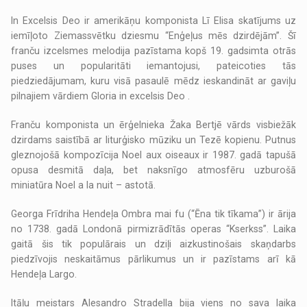
In Excelsis Deo ir amerikāņu komponista Lī Elisa skatījums uz
iemīļoto Ziemassvētku dziesmu “Enģeļus mēs dzirdējām”. Šī
franču izcelsmes melodija pazīstama kopš 19. gadsimta otrās
puses un popularitāti iemantojusi, pateicoties tās
piedziedājumam, kuru visā pasaulē mēdz ieskandināt ar gaviļu
pilnajiem vārdiem Gloria in excelsis Deo .
Franču komponista un ērģelnieka Žaka Bertjē vārds visbiežāk
dzirdams saistībā ar liturģisko mūziku un Tezē kopienu. Putnus
gleznojošā kompozīcija Noel aux oiseaux ir 1987. gadā tapušā
opusa desmitā daļa, bet naksnīgo atmosfēru uzburošā
miniatūra Noel a la nuit – astotā.
Georga Frīdriha Hendeļa Ombra mai fu (“Ēna tik tīkama”) ir ārija
no 1738. gadā Londonā pirmizrādītās operas “Kserkss”. Laika
gaitā šis tik populārais un dziļi aizkustinošais skaņdarbs
piedzīvojis neskaitāmus pārlikumus un ir pazīstams arī kā
Hendeļa Largo.
Itāļu meistars Alesandro Stradella bija viens no sava laika