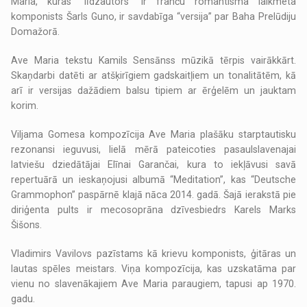
Maria, kuras “līdzautors” ir franču romantisma laikmeta
komponists Šarls Guno, ir savdabīga “versija” par Baha Prelūdiju
Domažorā.
Ave Maria tekstu Kamils Sensānss mūzikā tērpis vairākkārt.
Skaņdarbi datēti ar atšķirīgiem gadskaitļiem un tonalitātēm, kā
arī ir versijas dažādiem balsu tipiem ar ērģelēm un jauktam
korim.
Viljama Gomesa kompozīcija Ave Maria plašāku starptautisku
rezonansi ieguvusi, lielā mērā pateicoties pasaulslavenajai
latviešu dziedātājai Elīnai Garančai, kura to iekļāvusi savā
repertuārā un ieskaņojusi albumā “Meditation”, kas “Deutsche
Grammophon” paspārnē klajā nāca 2014. gadā. Šajā ierakstā pie
diriģenta pults ir mecosoprāna dzīvesbiedrs Karels Marks
Šišons.
Vladimirs Vavilovs pazīstams kā krievu komponists, ģitāras un
lautas spēles meistars. Viņa kompozīcija, kas uzskatāma par
vienu no slavenākajiem Ave Maria paraugiem, tapusi ap 1970.
gadu.