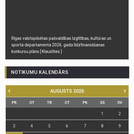
Rīgas valstspilsētas pašvaldības Izglītības, kultūras un
sporta departamenta 2026. gada līdzfinansēšanas
konkursu plāns
[ Klausīties ]
NOTIKUMU KALENDĀRS
AUGUSTS
2026
PR
OT
TR
CT
PK
SS
SV
1
2
3
4
5
6
7
8
9