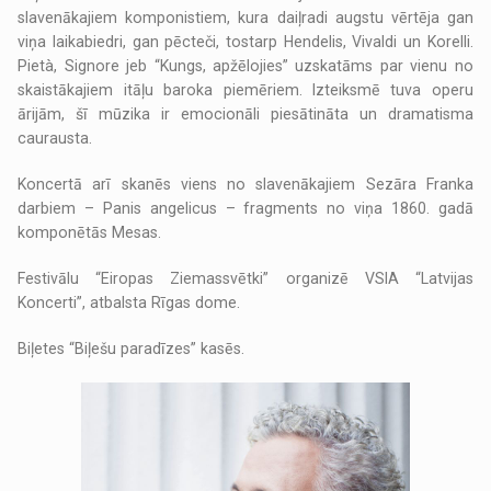
slavenākajiem komponistiem, kura daiļradi augstu vērtēja gan
viņa laikabiedri, gan pēcteči, tostarp Hendelis, Vivaldi un Korelli.
Pietà, Signore jeb “Kungs, apžēlojies” uzskatāms par vienu no
skaistākajiem itāļu baroka piemēriem. Izteiksmē tuva operu
ārijām, šī mūzika ir emocionāli piesātināta un dramatisma
caurausta.
Koncertā arī skanēs viens no slavenākajiem Sezāra Franka
darbiem – Panis angelicus – fragments no viņa 1860. gadā
komponētās Mesas.
Festivālu “Eiropas Ziemassvētki” organizē VSIA “Latvijas
Koncerti”, atbalsta Rīgas dome.
Biļetes “Biļešu paradīzes” kasēs.