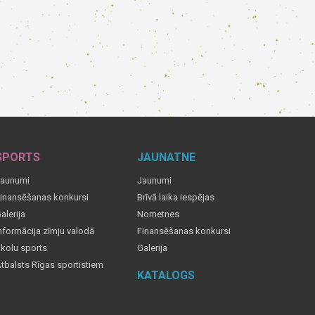
SPORTS
JAUNATNE
aunumi
Jaunumi
inansēšanas konkursi
Brīvā laika iespējas
alerija
Nometnes
nformācija zīmju valodā
Finansēšanas konkursi
kolu sports
Galerija
tbalsts Rīgas sportistiem
KATALOGS