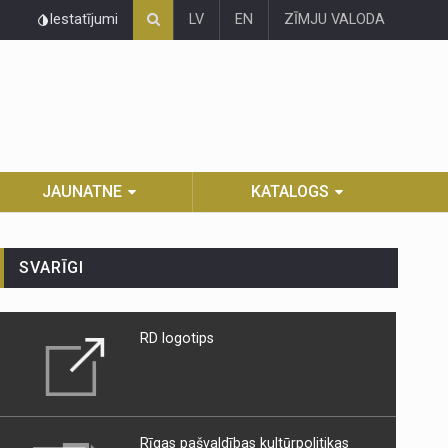
Iestatījumi
LV
EN
ZĪMJU VALODA
JAUNATNE
KATALOGS
SVARĪGI
RD logotips
Rīgas pašvaldības kultūrpolitikas