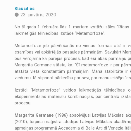
Klausīties
23. janvāris, 2020
No šī gada 1. februāra līdz 1. martam izstāžu zāles “Rīgas
laikmetīgās tēlniecības izstāde “Metamorfoze”.
Metamorfoze jeb pārvēršanās no vienas formas otrā ir vilin
esamības vai apkārtējās pasaules pārmaiņām. Savukārt Mar
būs vērojama kā pārējas process, kad esi abās pārmaiņu pu
Margarita Germane stāsta, ka: “Šī metamorfoze ir par pārma
atstāta vieta konstantām pārmaiņām. Mana stabilitāte ir 
viedumu, tā stiprinot pārliecību par sevi, par manu iekšējo “
Izstādi “Metamorfoze” veidos laikmetīgās tēlniecības o
eksperimentālās materiālu kombinācijās, par centrālo izst
procesu.
Margarita Germane (1986)
absolvējusi Latvijas Mākslas a
(2010), turpina maģistra studijas Latvijas Mākslas akadēm
apmaiņas programmā Accademia di Belle Arti di Venezia Itāl