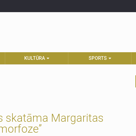
KULTŪRA
SPORTS
ūs skatāma Margaritas
morfoze”