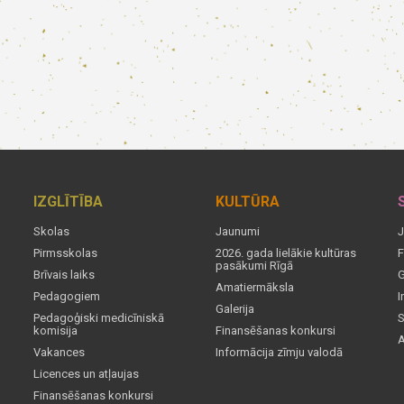
IZGLĪTĪBA
KULTŪRA
Skolas
Jaunumi
J
Pirmsskolas
2026. gada lielākie kultūras
F
pasākumi Rīgā
Brīvais laiks
G
Amatiermāksla
Pedagogiem
I
Galerija
Pedagoģiski medicīniskā
S
komisija
Finansēšanas konkursi
A
Vakances
Informācija zīmju valodā
Licences un atļaujas
Finansēšanas konkursi