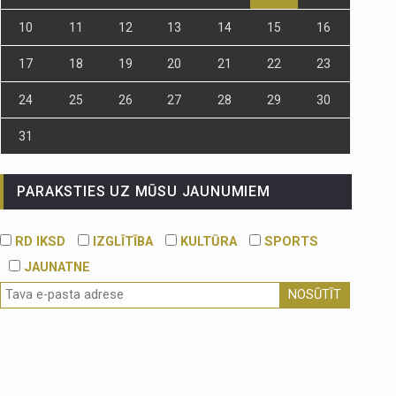
10
11
12
13
14
15
16
17
18
19
20
21
22
23
24
25
26
27
28
29
30
31
PARAKSTIES UZ MŪSU JAUNUMIEM
RD IKSD
IZGLĪTĪBA
KULTŪRA
SPORTS
JAUNATNE
NOSŪTĪT