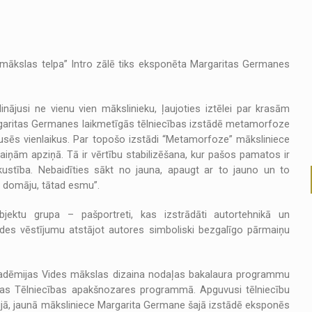
 mākslas telpa” Intro zālē tiks eksponēta Margaritas Germanes
ājusi ne vienu vien mākslinieku, ļaujoties iztēlei par krasām
garitas Germanes laikmetīgās tēlniecības izstādē metamorfoze
sēs vienlaikus. Par topošo izstādi “Metamorfoze” māksliniece
iņām apziņā. Tā ir vērtību stabilizēšana, kur pašos pamatos ir
kustība. Nebaidīties sākt no jauna, apaugt ar to jauno un to
es domāju, tātad esmu”.
bjektu grupa – pašportreti, kas izstrādāti autortehnikā un
ādes vēstījumu atstājot autores simboliski bezgalīgo pārmaiņu
kadēmijas Vides mākslas dizaina nodaļas bakalaura programmu
ijas Tēlniecības apakšnozares programmā. Apguvusi tēlniecību
ijā, jaunā māksliniece Margarita Germane šajā izstādē eksponēs