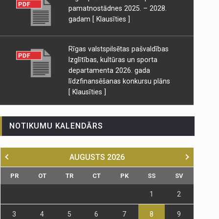
pamatnostādnes 2025. – 2028.
gadam
[ Klausīties ]
Rīgas valstspilsētas pašvaldības
Izglītības, kultūras un sporta
departamenta 2026. gada
līdzfinansēšanas konkursu plāns
[ Klausīties ]
NOTIKUMU KALENDĀRS
AUGUSTS
2026
PR
OT
TR
CT
PK
SS
SV
1
2
3
4
5
6
7
8
9