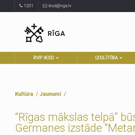
Pāriet
1201
iksd@riga.lv
uz
lapas
saturu
RVP IKSD
IZGLĪTĪBA
Kultūra
Jaunumi
“Rīgas mākslas telpā” b
Germanes izstāde “Meta