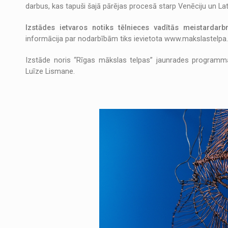
darbus, kas tapuši šajā pārējas procesā starp Venēciju un Latv
Izstādes ietvaros notiks tēlnieces vadītās meistardarb
informācija par nodarbībām tiks ievietota www.makslastelpa.l
Izstāde noris “Rīgas mākslas telpas” jaunrades programmas
Luīze Lismane.