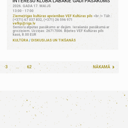
INTEREŠU KLUBA LABĀKIE GADI PASĀKUMS
2026. GADA 17. MAIJS
13:00 - 17:00
Ziemeļrīgas kultūras apvienības VEF Kultūras pils
<br /> Tālr.:
(+371) 67 037 832, (+371) 26 596 971
vefkp@riga.lv
Senioru atpūtas pasākums ar dejām. Ierašanās pasākumā ar
groziņiem. Uzziņas: 26717006. Biļetes VEF Kultūras pils
kasē, 8.00 EUR
KULTŪRA
DISKUSIJAS UN TIKŠANĀS
3
...
62
NĀKAMĀ