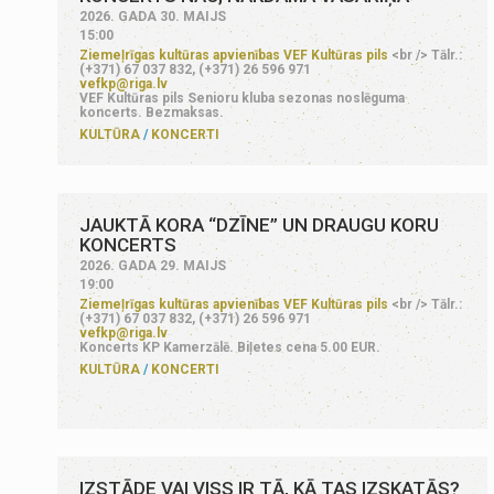
2026. GADA 30. MAIJS
15:00
Ziemeļrīgas kultūras apvienības VEF Kultūras pils
<br /> Tālr.:
(+371) 67 037 832, (+371) 26 596 971
vefkp@riga.lv
VEF Kultūras pils Senioru kluba sezonas noslēguma
koncerts. Bezmaksas.
KULTŪRA
KONCERTI
JAUKTĀ KORA “DZĪNE” UN DRAUGU KORU
KONCERTS
2026. GADA 29. MAIJS
19:00
Ziemeļrīgas kultūras apvienības VEF Kultūras pils
<br /> Tālr.:
(+371) 67 037 832, (+371) 26 596 971
vefkp@riga.lv
Koncerts KP Kamerzālē. Biļetes cena 5.00 EUR.
KULTŪRA
KONCERTI
IZSTĀDE VAI VISS IR TĀ, KĀ TAS IZSKATĀS?