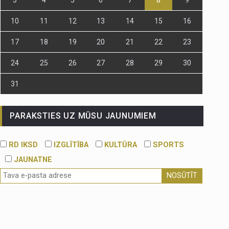
10
11
12
13
14
15
16
17
18
19
20
21
22
23
24
25
26
27
28
29
30
31
PARAKSTIES UZ MŪSU JAUNUMIEM
RD IKSD
IZGLĪTĪBA
KULTŪRA
SPORTS
JAUNATNE
NOSŪTĪT