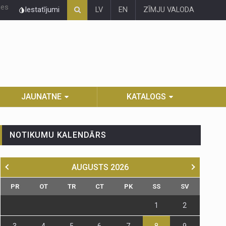
ies
Iestatījumi
LV
EN
ZĪMJU VALODA
JAUNATNE
KATALOGS
NOTIKUMU KALENDĀRS
AUGUSTS
2026
PR
OT
TR
CT
PK
SS
SV
1
2
3
4
5
6
7
8
9