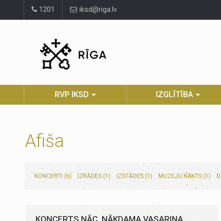
Pāriet
1201
iksd@riga.lv
uz
lapas
saturu
RVP IKSD
IZGLĪTĪBA
Afiša
KONCERTI (6)
IZRĀDES (1)
IZSTĀDES (1)
MUZEJU NAKTS (1)
D
KONCERTS NĀC, NĀKDAMA VASARIŅA