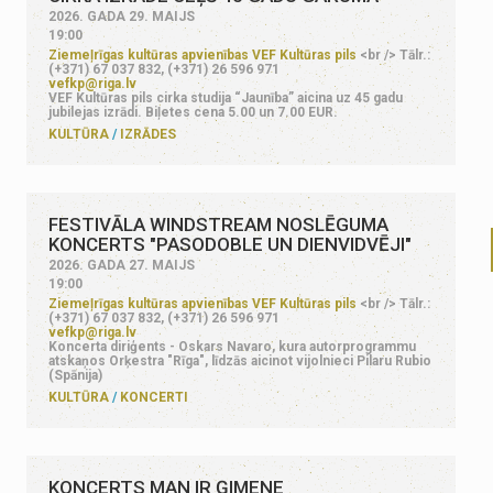
2026. GADA 29. MAIJS
19:00
Ziemeļrīgas kultūras apvienības VEF Kultūras pils
<br /> Tālr.:
(+371) 67 037 832, (+371) 26 596 971
vefkp@riga.lv
VEF Kultūras pils cirka studija “Jaunība” aicina uz 45 gadu
jubilejas izrādi. Biļetes cena 5.00 un 7.00 EUR.
KULTŪRA
IZRĀDES
FESTIVĀLA WINDSTREAM NOSLĒGUMA
KONCERTS "PASODOBLE UN DIENVIDVĒJI"
2026. GADA 27. MAIJS
19:00
Ziemeļrīgas kultūras apvienības VEF Kultūras pils
<br /> Tālr.:
(+371) 67 037 832, (+371) 26 596 971
vefkp@riga.lv
Koncerta diriģents - Oskars Navaro, kura autorprogrammu
atskaņos Orķestra "Rīga", līdzās aicinot vijolnieci Pilaru Rubio
(Spānija)
KULTŪRA
KONCERTI
KONCERTS MAN IR ĢIMENE