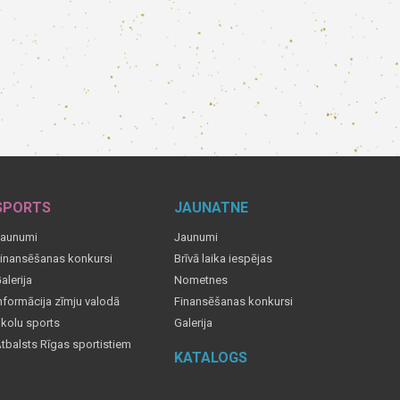
SPORTS
JAUNATNE
aunumi
Jaunumi
inansēšanas konkursi
Brīvā laika iespējas
alerija
Nometnes
nformācija zīmju valodā
Finansēšanas konkursi
kolu sports
Galerija
tbalsts Rīgas sportistiem
KATALOGS