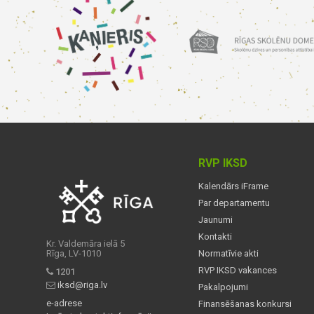
RVP IKSD
Kalendārs iFrame
Par departamentu
Jaunumi
Kontakti
Kr. Valdemāra ielā 5
Rīga, LV-1010
Normatīvie akti
RVP IKSD vakances
1201
iksd@riga.lv
Pakalpojumi
e-adrese
Finansēšanas konkursi