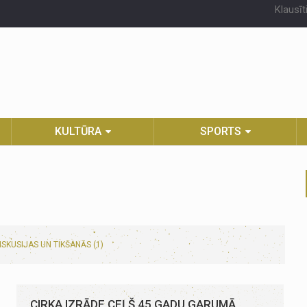
Klausīt
KULTŪRA
SPORTS
ISKUSIJAS UN TIKŠANĀS (1)
CIRKA IZRĀDE CEĻŠ 45 GADU GARUMĀ