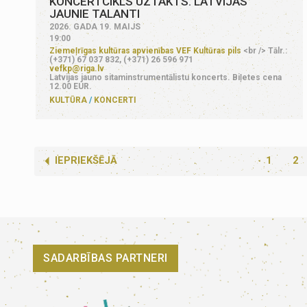
KONCERTCIKLS UZTAKTS. LATVIJAS
JAUNIE TALANTI
2026. GADA 19. MAIJS
19:00
Ziemeļrīgas kultūras apvienības VEF Kultūras pils
<br /> Tālr.:
(+371) 67 037 832, (+371) 26 596 971
vefkp@riga.lv
Latvijas jauno sitaminstrumentālistu koncerts. Biļetes cena
12.00 EUR.
KULTŪRA
KONCERTI
IEPRIEKŠĒJĀ
1
2
SADARBĪBAS PARTNERI