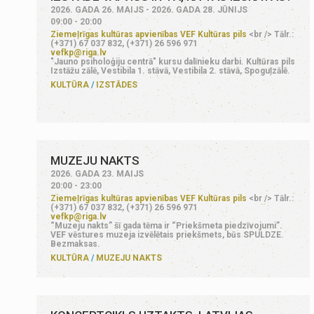
2026. GADA 26. MAIJS - 2026. GADA 28. JŪNIJS
09:00 - 20:00
Ziemeļrīgas kultūras apvienības VEF Kultūras pils
<br /> Tālr.:
(+371) 67 037 832, (+371) 26 596 971
vefkp@riga.lv
"Jauno psiholoģiju centrā" kursu dalīnieku darbi. Kultūras pils
Izstāžu zālē, Vestibila 1. stāvā, Vestibila 2. stāvā, Spoguļzālē.
KULTŪRA
IZSTĀDES
MUZEJU NAKTS
2026. GADA 23. MAIJS
20:00 - 23:00
Ziemeļrīgas kultūras apvienības VEF Kultūras pils
<br /> Tālr.:
(+371) 67 037 832, (+371) 26 596 971
vefkp@riga.lv
“Muzeju nakts” šī gada tēma ir “Priekšmeta piedzīvojumi”.
VEF vēstures muzeja izvēlētais priekšmets, būs SPULDZE.
Bezmaksas.
KULTŪRA
MUZEJU NAKTS