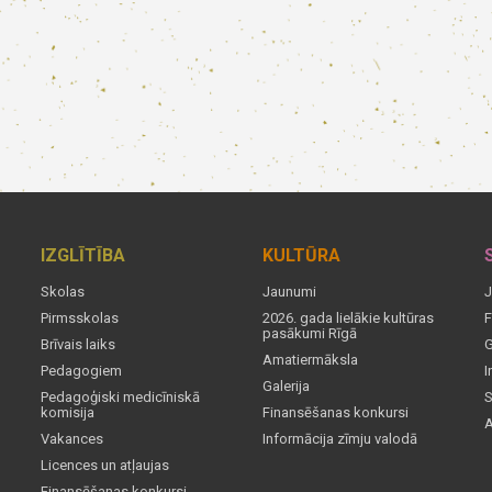
IZGLĪTĪBA
KULTŪRA
Skolas
Jaunumi
J
Pirmsskolas
2026. gada lielākie kultūras
F
pasākumi Rīgā
Brīvais laiks
G
Amatiermāksla
Pedagogiem
I
Galerija
Pedagoģiski medicīniskā
S
komisija
Finansēšanas konkursi
A
Vakances
Informācija zīmju valodā
Licences un atļaujas
Finansēšanas konkursi