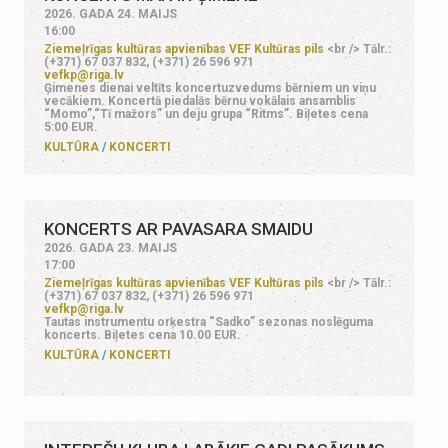
2026. GADA 24. MAIJS
16:00
Ziemeļrīgas kultūras apvienības VEF Kultūras pils
<br /> Tālr.:
(+371) 67 037 832, (+371) 26 596 971
vefkp@riga.lv
Ģimenes dienai veltīts koncertuzvedums bērniem un viņu
vecākiem. Koncertā piedalās bērnu vokālais ansamblis
“Momo”,“Tī mažors” un deju grupa “Ritms”. Biļetes cena
5:00 EUR.
KULTŪRA
KONCERTI
KONCERTS AR PAVASARA SMAIDU
2026. GADA 23. MAIJS
17:00
Ziemeļrīgas kultūras apvienības VEF Kultūras pils
<br /> Tālr.:
(+371) 67 037 832, (+371) 26 596 971
vefkp@riga.lv
Tautas instrumentu orķestra “Sadko” sezonas noslēguma
koncerts. Biļetes cena 10.00 EUR.
KULTŪRA
KONCERTI