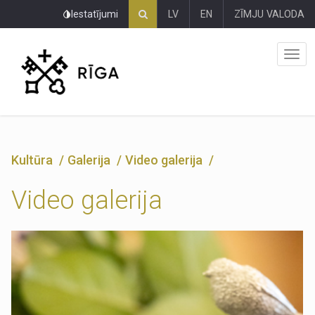
Pāriet
Iestatījumi
LV
EN
ZĪMJU VALODA
uz
lapas
saturu
Kultūra
Galerija
Video galerija
Video galerija