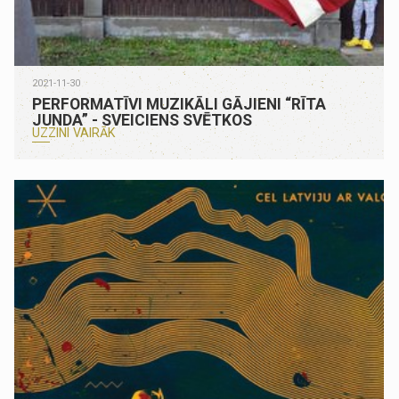
2021-11-30
PERFORMATĪVI MUZIKĀLI GĀJIENI “RĪTA
JUNDA” - SVEICIENS SVĒTKOS
UZZINI VAIRĀK