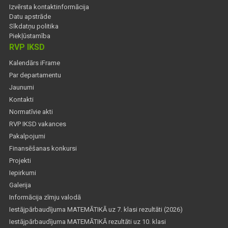
Izvērsta kontaktinformācija
Datu apstrāde
Sīkdatņu politika
Piekļūstamība
RVP IKSD
Kalendārs iFrame
Par departamentu
Jaunumi
Kontakti
Normatīvie akti
RVP IKSD vakances
Pakalpojumi
Finansēšanas konkursi
Projekti
Iepirkumi
Galerija
Informācija zīmju valodā
Iestājpārbaudījuma MATEMĀTIKĀ uz 7. klasi rezultāti (2026)
Iestājpārbaudījuma MATEMĀTIKĀ rezultāti uz 10. klasi