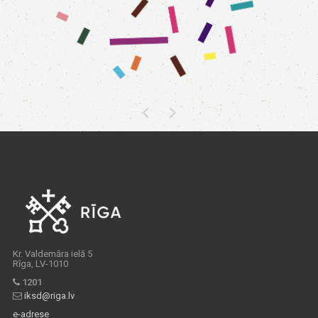
Kr. Valdemāra ielā 5
Rīga, LV-1010
1201
iksd@riga.lv
e-adrese