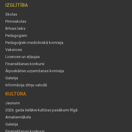
IZGLĪTĪBA
Skolas
Pirmsskolas
Brīvais laiks
Pedagogiem
Pedagoģiski medicīniskā komisija
Vakances
Licences un atļaujas
Finansēšanas konkursi
Ārpuskārtas uzņemšanas komisija
Galerija
Informācija zīmju valodā
KULTŪRA
Jaunumi
2026. gada lielākie kultūras pasākumi Rīgā
Amatiermāksla
Galerija
Finansēšanas konkursi