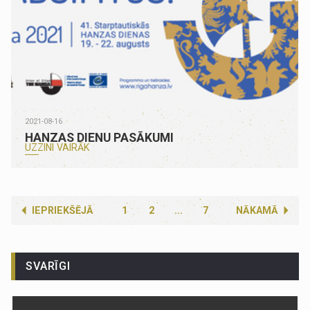
2021-08-16
HANZAS DIENU PASĀKUMI
UZZINI VAIRĀK
IEPRIEKŠĒJĀ
1
2
...
7
NĀKAMĀ
SVARĪGI