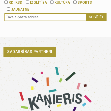
RD IKSD
IZGLĪTĪBA
KULTŪRA
SPORTS
JAUNATNE
NOSŪTĪT
SADARBĪBAS PARTNERI